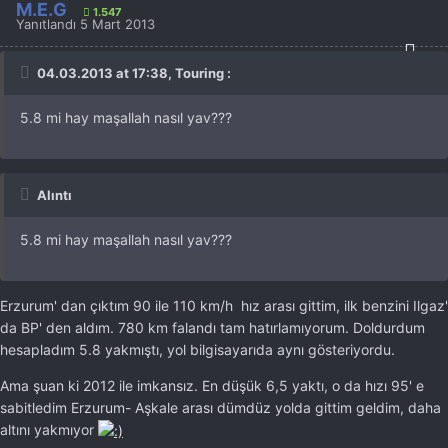
M.E.G
1.547
Yanıtlandı
5 Mart 2013
04.03.2013 at 17:38, Touring :
5.8 mi hay maşallah nasıl yav???
Alıntı
5.8 mi hay maşallah nasıl yav???
Erzurum' dan çıktım 90 ile 110 km/h hız arası gittim, ilk benzini Ilgaz'
da BP' den aldım. 780 km falandı tam hatırlamıyorum. Doldurdum
hesapladım 5.8 yakmıştı, yol bilgisayarıda aynı gösteriyordu.
Ama şuan ki 2012 ile imkansız. En düşük 6,5 yaktı, o da hızı 95' e
sabitledim Erzurum- Aşkale arası dümdüz yolda gittim geldim, daha
altını yakmıyor