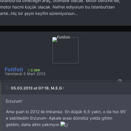
İstanbul'da bineceğin araç, otomatik olacak. Motor benzinli ise,
motor hacmi küçük olacak. Nefret ediyorum bu İstanbul'dan
artık..Hiç bir şeyin keyfini süremiyorsun...
Fotifoti
2.389
Yanıtlandı
5 Mart 2013
05.03.2013 at 07:18, M.E.G :
Erzurum'
Ama şuan ki 2012 ile imkansız. En düşük 6,5 yaktı, o da hızı 95'
e sabitledim Erzurum- Aşkale arası dümdüz yolda gittim
geldim, daha altını yakmıyor