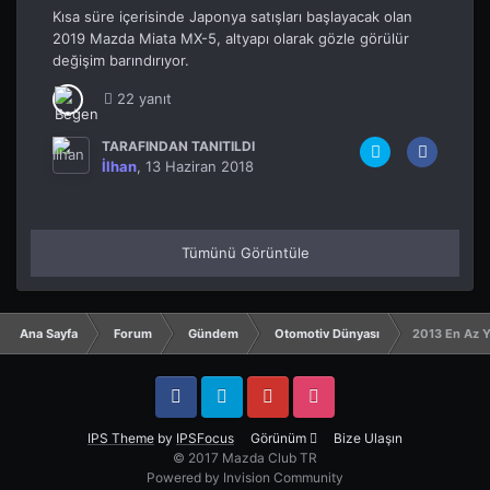
Kısa süre içerisinde Japonya satışları başlayacak olan
2019 Mazda Miata MX-5, altyapı olarak gözle görülür
değişim barındırıyor.
22 yanıt
TARAFINDAN TANITILDI
İlhan
,
13 Haziran 2018
Tümünü Görüntüle
Ana Sayfa
Forum
Gündem
Otomotiv Dünyası
2013 En Az Y
Facebook
Twitter
YouTube
Instagram
IPS Theme
by
IPSFocus
Görünüm
Bize Ulaşın
© 2017 Mazda Club TR
Powered by Invision Community