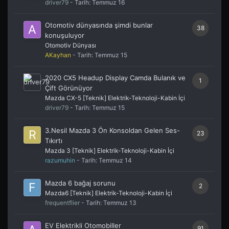
driver79
- Tarih:
Temmuz 16
Otomotiv dünyasında şimdi bunlar
38
konuşuluyor
Otomotiv Dünyası
AKayhan
- Tarih:
Temmuz 15
2020 CX5 Headup Display Camda Bulanık ve
1
Çift Görünüyor
Mazda CX-5 [Teknik] Elektrik-Teknoloji-Kabin İçi
driver79
- Tarih:
Temmuz 15
3.Nesil Mazda 3 Ön Konsoldan Gelen Ses-
23
Tıkırtı
Mazda 3 [Teknik] Elektrik-Teknoloji-Kabin İçi
razumuhin
- Tarih:
Temmuz 14
Mazda 6 bağaj sorunu
2
Mazda6 [Teknik] Elektrik-Teknoloji-Kabin İçi
frequentflier
- Tarih:
Temmuz 13
EV Elektrikli Otomobiller
91