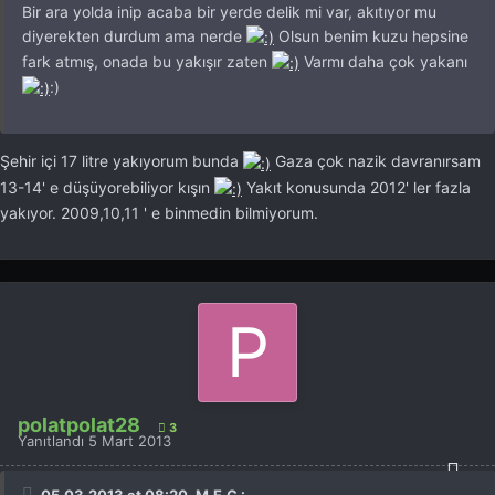
Bir ara yolda inip acaba bir yerde delik mi var, akıtıyor mu
diyerekten durdum ama nerde
Olsun benim kuzu hepsine
fark atmış, onada bu yakışır zaten
Varmı daha çok yakanı
:)
Şehir içi 17 litre yakıyorum bunda
Gaza çok nazik davranırsam
13-14' e düşüyorebiliyor kışın
Yakıt konusunda 2012' ler fazla
yakıyor. 2009,10,11 ' e binmedin bilmiyorum.
polatpolat28
3
Yanıtlandı
5 Mart 2013
05.03.2013 at 08:20, M.E.G :