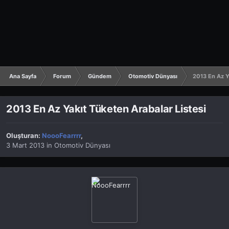
Ana Sayfa
Forum
Gündem
Otomotiv Dünyası
2013 En Az Y
2013 En Az Yakıt Tüketen Arabalar Listesi
Oluşturan:
NoooFearrrr
,
3 Mart 2013
in
Otomotiv Dünyası