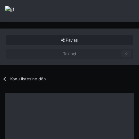
Paylaş
Takipçi
0
Konu listesine dön