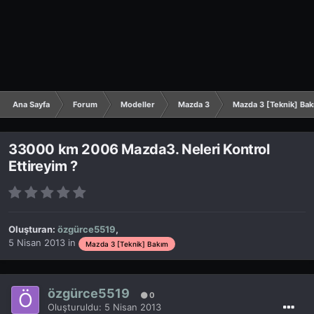
Ana Sayfa
Forum
Modeller
Mazda 3
Mazda 3 [Teknik] Ba
33000 km 2006 Mazda3. Neleri Kontrol
Ettireyim ?
Oluşturan:
özgürce5519
,
5 Nisan 2013
in
Mazda 3 [Teknik] Bakım
özgürce5519
0
Oluşturuldu:
5 Nisan 2013