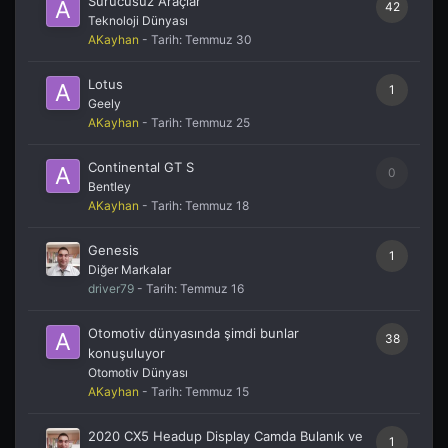
Sürücüsüz Araçlar
42
Teknoloji Dünyası
AKayhan
- Tarih:
Temmuz 30
Lotus
1
Geely
AKayhan
- Tarih:
Temmuz 25
Continental GT S
0
Bentley
AKayhan
- Tarih:
Temmuz 18
Genesis
1
Diğer Markalar
driver79
- Tarih:
Temmuz 16
Otomotiv dünyasında şimdi bunlar
38
konuşuluyor
Otomotiv Dünyası
AKayhan
- Tarih:
Temmuz 15
2020 CX5 Headup Display Camda Bulanık ve
1