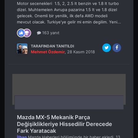
Motor secenekleri 1.5, 2, 2.5 lt benzin ve 1.8 lt turbo
dizel. Muhtemelen Avrupa pazarina 1.5 lt ve 1.8 dizel
gelecek. Onemli bir yenilik, ilk defa AWD modeli
mevcut olacak. Turkiye'ye gelir mi emin degilim. Yeni...
163 yanıt
TARAFINDAN TANITILDI
Mehmet Özdemir
,
28 Kasım 2018
Mazda MX-5 Mekanik Parça
Değişiklikleriye Hissedilir Derecede
Fark Yaratacak
İlhan
Mazda Haberleri
bölümünde bir haber ekledi,
13