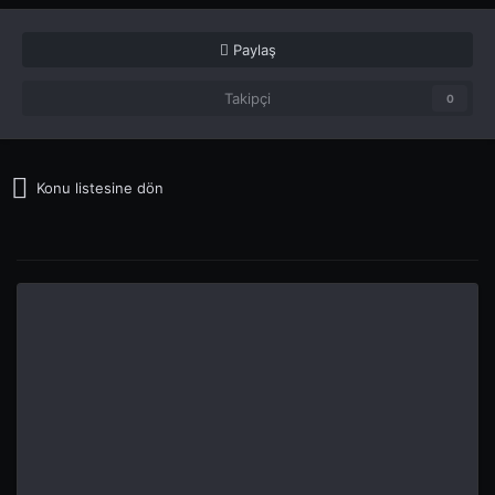
Paylaş
Takipçi
0
Konu listesine dön