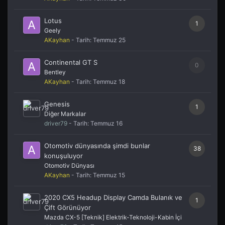
Lotus
1
Geely
AKayhan
- Tarih:
Temmuz 25
Continental GT S
0
Bentley
AKayhan
- Tarih:
Temmuz 18
Genesis
1
Diğer Markalar
driver79
- Tarih:
Temmuz 16
Otomotiv dünyasında şimdi bunlar
38
konuşuluyor
Otomotiv Dünyası
AKayhan
- Tarih:
Temmuz 15
2020 CX5 Headup Display Camda Bulanık ve
1
Çift Görünüyor
Mazda CX-5 [Teknik] Elektrik-Teknoloji-Kabin İçi