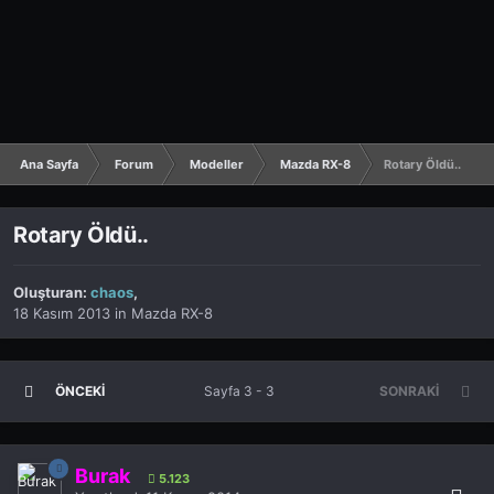
Ana Sayfa
Forum
Modeller
Mazda RX-8
Rotary Öldü..
Rotary Öldü..
Oluşturan:
chaos
,
18 Kasım 2013
in
Mazda RX-8
ÖNCEKI
Sayfa 3 - 3
SONRAKI
Burak
5.123