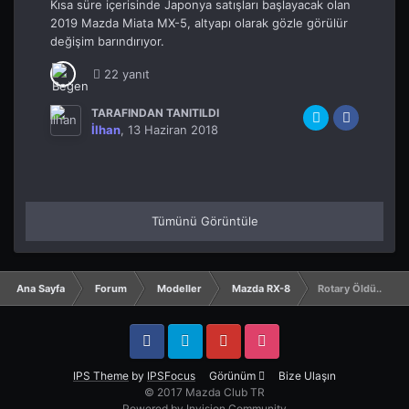
Kısa süre içerisinde Japonya satışları başlayacak olan
2019 Mazda Miata MX-5, altyapı olarak gözle görülür
değişim barındırıyor.
22 yanıt
TARAFINDAN TANITILDI
İlhan
,
13 Haziran 2018
Tümünü Görüntüle
Ana Sayfa
Forum
Modeller
Mazda RX-8
Rotary Öldü..
Facebook
Twitter
YouTube
Instagram
IPS Theme
by
IPSFocus
Görünüm
Bize Ulaşın
© 2017 Mazda Club TR
Powered by Invision Community