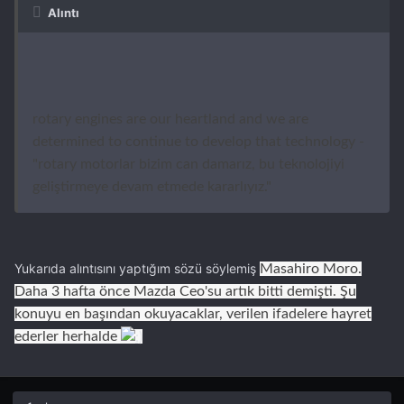
Alıntı
rotary engines are our heartland and we are
determined to continue to develop that technology -
"rotary motorlar bizim can damarız, bu teknolojiyi
geliştirmeye devam etmede kararlıyız."
Yukarıda alıntısını yaptığım sözü söylemiş
Masahiro Moro.
Daha 3 hafta önce Mazda Ceo'su artık bitti demişti. Şu
konuyu en başından okuyacaklar, verilen ifadelere hayret
ederler herhalde