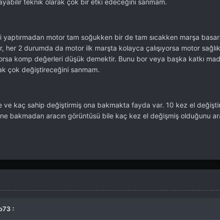
layabilir teknik olarak çok bir etki edeceğini sanmam.
ni yaptırmadan motor tam soğukken bir de tam sıcakken marşa basa
, her 2 durumda da motor ilk marşta kolayca çalışıyorsa motor sağlık
ıyorsa komp değerleri düşük demektir. Bunu bor veya başka katkı ma
ak çok değiştireceğini sanmam.
e ve kaç sahip değiştirmiş ona bakmakta fayda var. 10 kez el değiştir
'sine bakmadan aracın görüntüsü bile kaç kez el değişmiş olduğunu ar
o73 :