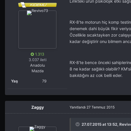
Linkteki ürün psikolojik etki sağ
RX-8'te motorun hiç komp testi
denemek dahi büyük fikir veriyor
Özellikle sıcaktayken zor calış
kadar değiştirir onu bilmem anc
1.313
3.037 ileti
RX-8'te bence önceki sahiplerin
Anadolu
8 ne kadar sağlıklı olabilir? KM
Mazda
bakıldığını az cok belli eder.
Yaş
79
Zaggy
Yanıtlandı
27 Temmuz 2015
27.07.2015 at 13:52, Reviv