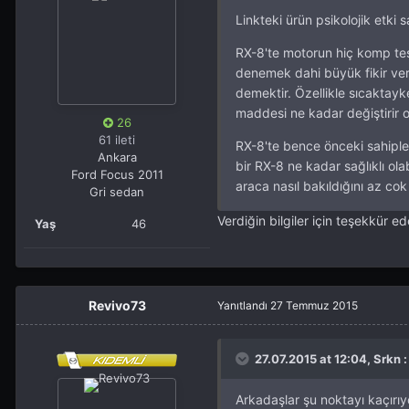
Linkteki ürün psikolojik etki 
RX-8'te motorun hiç komp te
denemek dahi büyük fikir veri
demektir. Özellikle sıcaktay
maddesi ne kadar değiştirir
26
61 ileti
RX-8'te bence önceki sahiple
Ankara
bir RX-8 ne kadar sağlıklı o
Ford Focus 2011
araca nasıl bakıldığını az cok 
Gri sedan
Verdiğin bilgiler için teşekkür e
Yaş
46
Revivo73
Yanıtlandı
27 Temmuz 2015
27.07.2015 at 12:04, Srkn :
Arkadaşlar şu noktayı kaçırıy