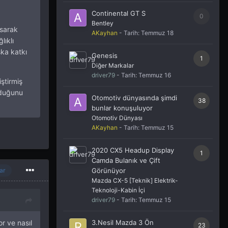
Continental GT S
0
Bentley
asarak
AKayhan
- Tarih:
Temmuz 18
lıklı
ka katkı
Genesis
1
Diğer Markalar
driver79
- Tarih:
Temmuz 16
ştirmiş
lduğunu
Otomotiv dünyasında şimdi
38
bunlar konuşuluyor
Otomotiv Dünyası
AKayhan
- Tarih:
Temmuz 15
2020 CX5 Headup Display
1
Camda Bulanık ve Çift
Görünüyor
ar
Mazda CX-5 [Teknik] Elektrik-
Teknoloji-Kabin İçi
driver79
- Tarih:
Temmuz 15
3.Nesil Mazda 3 Ön
r ve nasıl
23