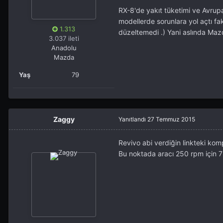
RX-8'de yakıt tüketimi ve Avrupa
modellerde sorunlara yol açtı f
1.313
düzeltemedi .) Yani aslında Maz
3.037 ileti
Anadolu
Mazda
Yaş
79
Zaggy
Yanıtlandı
27 Temmuz 2015
Revivo abi verdiğin linkteki kom
Bu noktada aracı 250 rpm için 7 