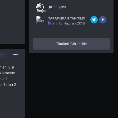
22 yanıt
TARAFINDAN TANITILDI
İlhan
,
13 Haziran 2018
Tümünü Görüntüle
ar
 en iyisi
n ivmeyle
lari
es 1 den 2