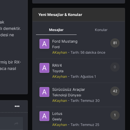
Yeni Mesajlar & Konular
rak
lı demektir.
Mesajlar
Konular
ddesi ne
Ford Mustang
81
Ford
AKayhan
- Tarih:
56 dakika önce
miş bir RX-
RAV4
0
aca nasıl
Toyota
AKayhan
- Tarih:
Ağustos 1
Sürücüsüz Araçlar
42
Teknoloji Dünyası
AKayhan
- Tarih:
Temmuz 30
Lotus
1
Geely
AKayhan
- Tarih:
Temmuz 25