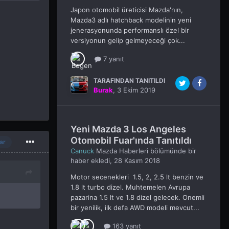
Japon otomobil üreticisi Mazda'nın,
Mazda3 adlı hatchback modelinin yeni
jenerasyonunda performanslı özel bir
versiyonun gelip gelmeyeceği çok...
7 yanıt
TARAFINDAN TANITILDI
Burak
,
3 Ekim 2019
Yeni Mazda 3 Los Angeles
Otomobil Fuar'ında Tanıtıldı
ar
Canuck
Mazda Haberleri
bölümünde bir
haber ekledi,
28 Kasım 2018
Motor secenekleri 1.5, 2, 2.5 lt benzin ve
1.8 lt turbo dizel. Muhtemelen Avrupa
pazarina 1.5 lt ve 1.8 dizel gelecek. Onemli
bir yenilik, ilk defa AWD modeli mevcut...
163 yanıt