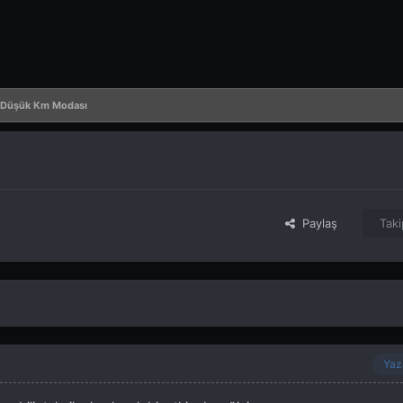
e Düşük Km Modası
Paylaş
Taki
Yaz