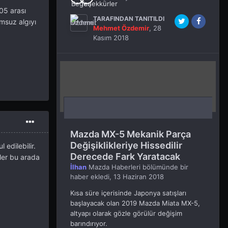
05 arası
TARAFINDAN TANITILDI
msuz algıyı
Mehmet Özdemir
,
28
Kasım 2018
Mazda MX-5 Mekanik Parça
Değişiklikleriye Hissedilir
edilebilir.
Derecede Fark Yaratacak
ler bu arada
İlhan
Mazda Haberleri
bölümünde bir
haber ekledi,
13 Haziran 2018
Kısa süre içerisinde Japonya satışları
başlayacak olan 2019 Mazda Miata MX-5,
altyapı olarak gözle görülür değişim
barındırıyor.