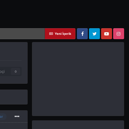
Yeni İçerik
Facebook
Twitter
YouTube
Instagram
pçi
0
ar