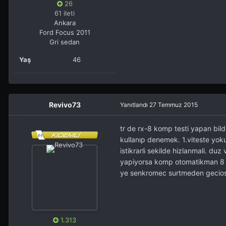
26
61 ileti
Ankara
Ford Focus 2011
Gri sedan
Yaş
46
Revivo73
Yanıtlandı
27 Temmuz 2015
tr de rx-8 komp testi yapan bildi
kullanıp denemek. 1.viteste yoku
istikrarli sekilde hizlanmali. du
yapiyorsa komp otomatikman 8 vey
ye senkromec surtmeden gecios
1.313