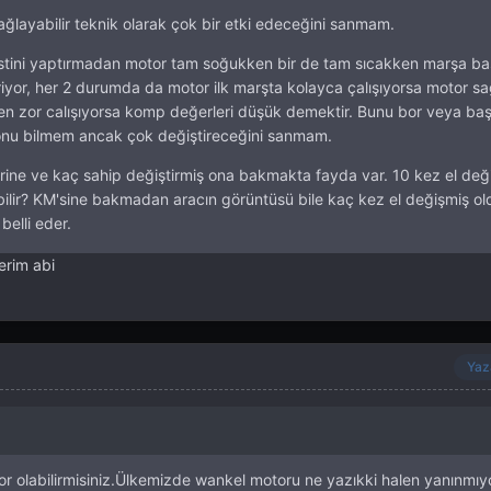
sağlayabilir teknik olarak çok bir etki edeceğini sanmam.
stini yaptırmadan motor tam soğukken bir de tam sıcakken marşa b
yor, her 2 durumda da motor ilk marşta kolayca çalışıyorsa motor sağ
ken zor calışıyorsa komp değerleri düşük demektir. Bunu bor veya baş
 onu bilmem ancak çok değiştireceğini sanmam.
rine ve kaç sahip değiştirmiş ona bakmakta fayda var. 10 kez el deği
labilir? KM'sine bakmadan aracın görüntüsü bile kaç kez el değişmiş o
belli eder.
derim abi
Yaz
or olabilirmisiniz.Ülkemizde wankel motoru ne yazıkki halen yanınmıyo