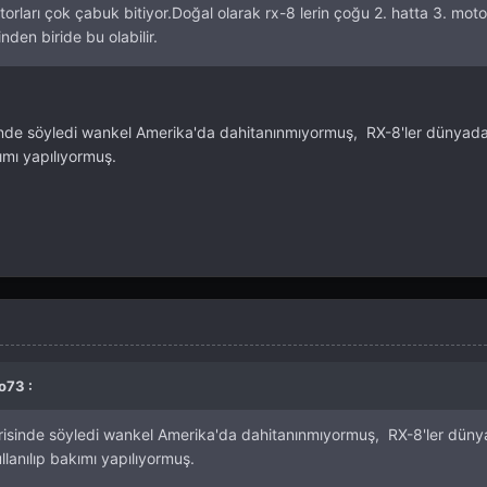
torları çok çabuk bitiyor.Doğal olarak rx-8 lerin çoğu 2. hatta 3. moto
nden biride bu olabilir.
inde söyledi wankel Amerika'da dahitanınmıyormuş, RX-8'ler dünyad
ımı yapılıyormuş.
o73 :
risinde söyledi wankel Amerika'da dahitanınmıyormuş, RX-8'ler dün
anılıp bakımı yapılıyormuş.