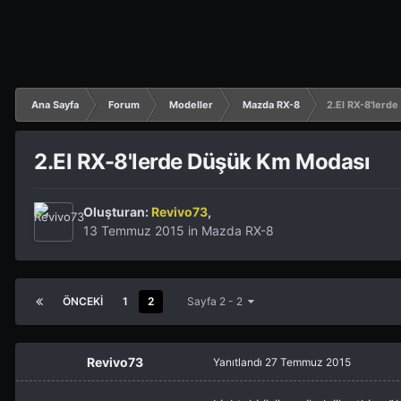
Ana Sayfa
Forum
Modeller
Mazda RX-8
2.El RX-8'lerd
2.El RX-8'lerde Düşük Km Modası
Oluşturan:
Revivo73
,
13 Temmuz 2015
in
Mazda RX-8
ÖNCEKI
1
2
Sayfa 2 - 2
Revivo73
Yanıtlandı
27 Temmuz 2015