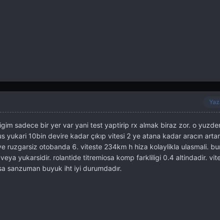
Yaz
gim sadece bir yer var yani test yaptirip rx almak biraz zor. o yuzden
s yukari 10bin devire kadar çıkıp vitesi 2 ye atana kadar aracın arta
z ve ruzgarsiz otobanda 6. viteste 234km h hiza kolaylikla ulasmali. bun
a yukarsidir. rolantide titremiosa komp farkliligi 0.4 altindadir. vit
a sanzuman buyuk iht iyi durumdadır.