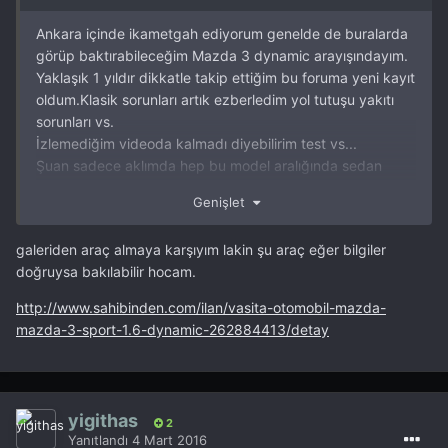
Ankara içinde ikametgah ediyorum genelde de buralarda
görüp baktırabileceğim Mazda 3 dynamic arayışındayım.
Yaklaşık 1 yıldır dikkatle takip ettiğim bu foruma yeni kayıt
oldum.Klasik sorunları artık ezberledim yol tutuşu yakıtı
sorunları vs.
İzlemediğim videoda kalmadı diyebilirim test vs...
Şuan sadece aklımda hep bu model aralığında sedan
varken bir anda malum siteden hb bir araç bulup daha
Genişlet
sonra arka kısmın görüntüsünü beğenmediğim halde bir
kaç ufak dokunuşla gayet şık bir spor araç olduğunu
galeriden araç almaya karşıyım lakin şu araç eğer bilgiler
görünce(golf focus honda hb halt etmiş yanında ) onada
doğruysa bakılabilir hocam.
hayran kaldım.
http://www.sahibinden.com/ilan/vasita-otomobil-mazda-
Tek endişem yol tutuşu ve pazar sıkıntısı malum sedan
mazda-3-sport-1.6-dynamic-262884413/detay
daha çok tutuldu...Satmak için almıyoruz arabayı ama
dunya hali ülke hali... ne gelir başa bilinmez...
Şehir dışı mazda pek gidip gelmek iş nedeniyle sıkıntı
yigithas
olacak ama forumdan gerçekten bakımları düzgün
2
Yanıtlandı
4 Mart 2016
kullanıcı olan kişilerin araçlarınada bakmak için vakit