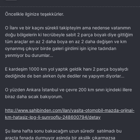
harcayabilirim...
Öncelikle ilginize teşekkürler.
Kıstaslar ;
O İlanı ve bir kaçını sürekli takipteyim ama nedense vatanımın
Mümkünse Sorun çıkarmayacağımı bilsemde 180.000 km
doğu bölgelerin ki tecrübeyle sabit 2 parça boyalı diye gittiğim
geçmemiş olması tercih sebebi olur.
tüm araçlar en az 2 daha boya en az 2 daha değişen ve km
oynanmış çıkıyor birde galeri girdimi işin içine tadından
Renk Önemsiz Mazda 3
olsunda...
yenmiyor bu durumlar...
Hasar kayıt çıkabılır ağır pert vs olmadıkça tabi araba
E kardeşim 1000 km yol yaptık geldik hanı 2 parça boyalıydı
bedeli kadarda çıkmasın. (10 yaşında araba neticede...)
dediğinde de ben alırken öyle dediler ne yapıyım diyorlar...
değişende malum takıntı biraz var kaput vs olmadıkça
O yüzden Ankara İstanbul ve çevre 200 km sınırı içindeki illere
olur... (10 yaşında araba neticede...)
biraz daha sıcak bakıyorum.
2005 2006 2007 modeller ve sadece dynamic olmalı... o
kadar donanımdan vazgeçilmez...
http://www.sahibinden.com/ilan/vasita-otomobil-mazda-orjinal-
km-hatasiz-lpg-li-sunrooflu-248600794/detay
Fiyat 28bin, 30bin'e kadar çıkabilirim en fazla....
Herkese kazasız belasız..İyi günler Dilerim
Şu ilana hafta sonu bakacağım uzun süredir satılmadı bu
araçta fenada durmuyor aslında bir aksilik çıkarmazsa