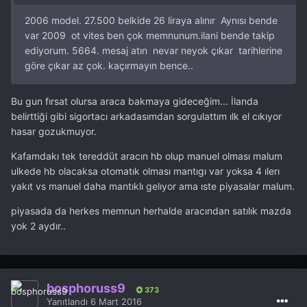
2006 model. 27.500 belkide 26 liraya alınır Aynısı bende
var 2009 ot vites ben çok memnunum.ilani bende takip
ediyorum. 5664. mesaj atın nevar neyok çıkar tarihlerine
göre çıkar az çok. kaçırmayın bence..
Bu gun fırsat olursa araca bakmaya gideceğim... İlanda
belirttiği gibi sigortacı arkadasımdan sorgulattım ılk el cıkıyor
hasar gozukmuyor.
Kafamdakı tek tereddüt aracın hb olup manuel olması malum
ulkede hb olacaksa otomatık olması mantıgı var yoksa 4 ılerı
yakıt vs manuel daha mantıklı gelıyor ama ıste piyasalar malum.
piyasada da herkes memnun herhalde aracından satılık mazda
yok 2 aydır..
bosphoruss9
373
Yanıtlandı
6 Mart 2016