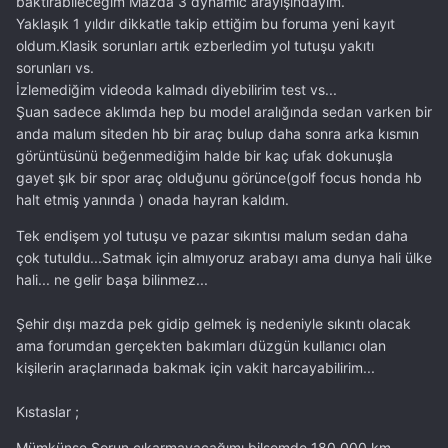
baktırabileceğim Mazda 3 dynamic arayışındayım.
Yaklaşık 1 yıldır dikkatle takip ettiğim bu foruma yeni kayıt
oldum.Klasik sorunları artık ezberledim yol tutuşu yakıtı
sorunları vs.
İzlemediğim videoda kalmadı diyebilirim test vs...
Şuan sadece aklımda hep bu model aralığında sedan varken bir
anda malum siteden hb bir araç bulup daha sonra arka kısmın
görüntüsünü beğenmediğim halde bir kaç ufak dokunuşla
gayet şık bir spor araç olduğunu görünce(golf focus honda hb
halt etmiş yanında ) onada hayran kaldım.
Tek endişem yol tutuşu ve pazar sıkıntısı malum sedan daha
çok tutuldu...Satmak için almıyoruz arabayı ama dunya hali ülke
hali... ne gelir başa bilinmez...
Şehir dışı mazda pek gidip gelmek iş nedeniyle sıkıntı olacak
ama forumdan gerçekten bakımları düzgün kullanıcı olan
kişilerin araçlarınada bakmak için vakit harcayabilirim...
Kıstaslar ;
Mümkünse Sorun çıkarmayacağımı bilsemde 180.000 km