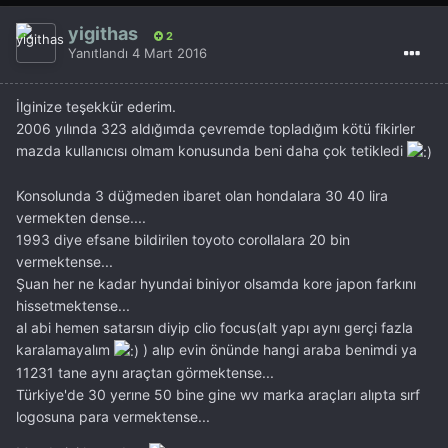
yigithas
2
Yanıtlandı
4 Mart 2016
İlginize teşekkür ederim.
2006 yılında 323 aldığımda çevremde topladığım kötü fikirler
mazda kullanıcısı olmam konusunda beni daha çok tetikledi
Konsolunda 3 düğmeden ibaret olan hondalara 30 40 lira
vermekten dense....
1993 diye efsane bildirilen toyoto corollalara 20 bin
vermektense...
Şuan her ne kadar hyundai biniyor olsamda kore japon farkını
hissetmektense...
al abi hemen satarsın diyip clio focus(alt yapı aynı gerçi fazla
karalamayalım
) alıp evin önünde hangi araba benimdi ya
11231 tane aynı araçtan görmektense...
Türkiye'de 30 yerıne 50 bine gine wv marka araçları alıpta sırf
logosuna para vermektense...