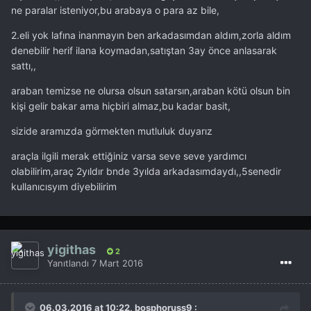
ne paralar isteniyor,bu arabaya o para az bile,
2.eli yok lafına inanmayın ben arkadasımdan aldım,zorla aldım
denebilir herif ilana koymadan,satıştan 3ay önce anlasarak
sattı,,
araban temizse ne olursa olsun satarsın,araban kötü olsun bin
kişi gelir bakar ama hiçbiri almaz,bu kadar basit,
sizide aramızda görmekten mutluluk duyarız
araçla ilgili merak ettiğiniz varsa seve seve yardımcı
olabilirim,araç 2yıldır bnde 3yılda arkadasımdaydı,,5senedir
kullanıcısyım diyebilirim
yigithas
2
Yanıtlandı
7 Mart 2016
06.03.2016 at 10:22, bosphoruss9 :