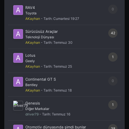
RAV4
0
Toyota
AKayhan
- Tarih:
Cumartesi 19:27
Sürücüsüz Araçlar
42
Teknoloji Dünyası
AKayhan
- Tarih:
Temmuz 30
Lotus
1
Geely
AKayhan
- Tarih:
Temmuz 25
Continental GT S
0
Bentley
AKayhan
- Tarih:
Temmuz 18
Genesis
1
Diğer Markalar
driver79
- Tarih:
Temmuz 16
Otomotiv dünyasında şimdi bunlar
38