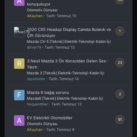
konuşuluyor
Otomotiv Dünyası
AKayhan
- Tarih:
Temmuz 15
2020 CX5 Headup Display Camda Bulanık ve
1
Çift Görünüyor
Mazda CX-5 [Teknik] Elektrik-Teknoloji-Kabin İçi
driver79
- Tarih:
Temmuz 15
3.Nesil Mazda 3 Ön Konsoldan Gelen Ses-
23
Tıkırtı
Mazda 3 [Teknik] Elektrik-Teknoloji-Kabin İçi
razumuhin
- Tarih:
Temmuz 14
Mazda 6 bağaj sorunu
2
Mazda6 [Teknik] Elektrik-Teknoloji-Kabin İçi
frequentflier
- Tarih:
Temmuz 13
EV Elektrikli Otomobiller
91
Otomotiv Dünyası
AKayhan
- Tarih:
Temmuz 8