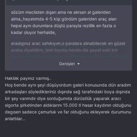
sözüm meclisten dışarı ama ne alırsan al galeriden
alma,,hayatımda 4-5 kişi gördüm galeriden araç alan
hepsi aynı durumlara düştü parayla rezillik en fazla o
kadar oluyor herhalde,
aradıgınız arac sahıbıyım,o paralara alınabilecek en güzel
araba diyebilirm,,ismi toyota,honda die gayet eski km
uçmuş araçlara ne paralar isteniyor,bu arabaya o para az
bile,
Genişlet
2.eli yok lafına inanmayın ben arkadasımdan aldım,zorla
Haklılık payınız varmış..
aldım denebilir herif ilana koymadan,satıştan 3ay önce
Hoş bende aynı şeyi düşüyordum galeri konusunda dün aradım
anlasarak sattı,,
arkadaşları söyledikleriniz dışında sağ tarafındaki boya dışında
bir şey varımdır diye sorduğumda dürüstlük yaparak aracı
araban temizse ne olursa olsun satarsın,araban kötü olsun
sigorta şirketinden aldıklarını 15.000 tl hasar kaydının olduğunu
bin kişi gelir bakar ama hiçbiri almaz,bu kadar basit,
degısen sadece çamurluk ve far olduğunu ekleyerek durumunu
sizide aramızda görmekten mutluluk duyarız
anlattılar...
araçla ilgili merak ettiğiniz varsa seve seve yardımcı
olabilirim,araç 2yıldır bnde 3yılda