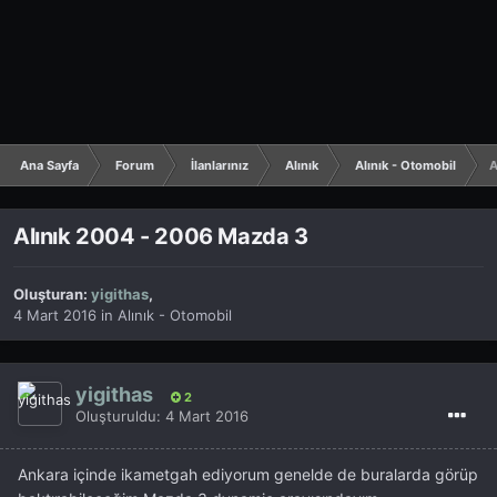
Ana Sayfa
Forum
İlanlarınız
Alınık
Alınık - Otomobil
A
Alınık 2004 - 2006 Mazda 3
Oluşturan:
yigithas
,
4 Mart 2016
in
Alınık - Otomobil
yigithas
2
Oluşturuldu:
4 Mart 2016
Ankara içinde ikametgah ediyorum genelde de buralarda görüp