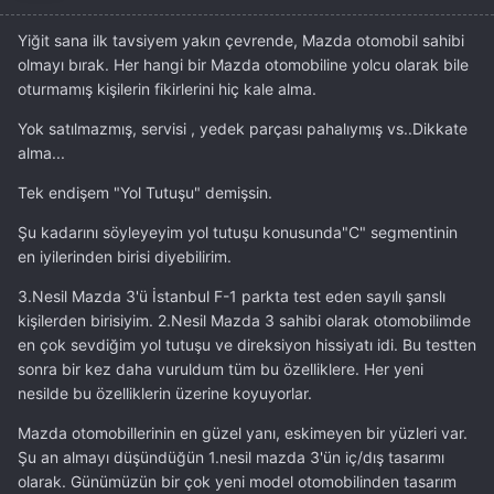
Yiğit sana ilk tavsiyem yakın çevrende, Mazda otomobil sahibi
olmayı bırak. Her hangi bir Mazda otomobiline yolcu olarak bile
oturmamış kişilerin fikirlerini hiç kale alma.
Yok satılmazmış, servisi , yedek parçası pahalıymış vs..Dikkate
alma...
Tek endişem "Yol Tutuşu" demişsin.
Şu kadarını söyleyeyim yol tutuşu konusunda"C" segmentinin
en iyilerinden birisi diyebilirim.
3.Nesil Mazda 3'ü İstanbul F-1 parkta test eden sayılı şanslı
kişilerden birisiyim. 2.Nesil Mazda 3 sahibi olarak otomobilimde
en çok sevdiğim yol tutuşu ve direksiyon hissiyatı idi. Bu testten
sonra bir kez daha vuruldum tüm bu özelliklere. Her yeni
nesilde bu özelliklerin üzerine koyuyorlar.
Mazda otomobillerinin en güzel yanı, eskimeyen bir yüzleri var.
Şu an almayı düşündüğün 1.nesil mazda 3'ün iç/dış tasarımı
olarak. Günümüzün bir çok yeni model otomobilinden tasarım