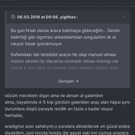
06.03.2016 at 09:08, yigithas :
Bu gun fırsat olursa araca bakmaya gideceğim... İlanda
belirttiği gibi sigortacı arkadasımdan sorgulattım ılk el
cıkıyor hasar gozukmuyor.
Kafamdakı tek tereddüt aracın hb olup manuel olması
malum ulkede hb olacaksa otomatık olması mantıgı var
yoksa 4 ılerı yakıt vs manuel daha mantıklı gelıyor ama
ıste piyasalar malum.
Genişlet
piyasada da herkes memnun herhalde aracından satılık
mazda yok 2 aydır..
sözüm meclisten dışarı ama ne alırsan al galeriden
alma,,hayatımda 4-5 kişi gördüm galeriden araç alan hepsi aynı
durumlara düştü parayla rezillik en fazla o kadar oluyor
herhalde,
aradıgınız arac sahıbıyım,o paralara alınabilecek en güzel araba
diyebilirm,,ismi toyota,honda die gayet eski km uçmuş araçlara