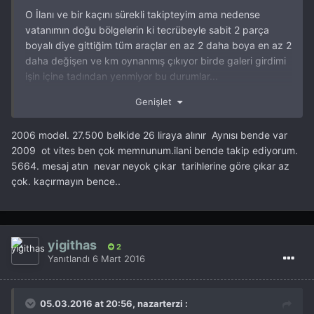
O İlanı ve bir kaçını sürekli takipteyim ama nedense
vatanımın doğu bölgelerin ki tecrübeyle sabit 2 parça
boyalı diye gittiğim tüm araçlar en az 2 daha boya en az 2
daha değişen ve km oynanmış çıkıyor birde galeri girdimi
işin içine tadından yenmiyor bu durumlar...
Genişlet
E kardeşim 1000 km yol yaptık geldik hanı 2 parça
boyalıydı dediğinde de ben alırken öyle dediler ne
2006 model. 27.500 belkide 26 liraya alınır Aynısı bende var
yapıyım diyorlar...
2009 ot vites ben çok memnunum.ilani bende takip ediyorum.
5664. mesaj atın nevar neyok çıkar tarihlerine göre çıkar az
O yüzden Ankara İstanbul ve çevre 200 km sınırı içindeki
çok. kaçırmayın bence..
illere biraz daha sıcak bakıyorum.
http://www.sahibinden.com/ilan/vasita-otomobil-mazda-
orjinal-km-hatasiz-lpg-li-sunrooflu-248600794/detay
yigithas
2
Yanıtlandı
6 Mart 2016
Şu ilana hafta sonu bakacağım uzun süredir satılmadı bu
araçta fenada durmuyor aslında bir aksilik çıkarmazsa
niyetimde bu yönde olacak sanırım.
05.03.2016 at 20:56, nazarterzi :