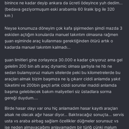
binince ne kadar deyip ankara da ücreti ödeyince yuh dedim...
(bedava geziyormuşum eski arabamla 60 liralık lpg ile 320
km )
Neyse konumuza döneyim çok kafa şişirmeden şimdi mazda 3
eskiden açtığım konularda manuel takıntım olmasına rağmen
şuan eşiminde araç kullanması gerektiğinden ötürü artık o
kadarda manuel takıntım kalmadı...
şuan limitleri gine zorlayınca 30.000 e kadar çıkıyoruz ama gel
gelelim 200 bin altı araç dynamic olması şartıyla ne hb ne
sedan bulamıyoruz malum sitelerde peki bu kilometrelerde bu
araçları almak bizim başımıza ne iş çıkarır ciddi anlamda yakıt
tüketimi ve 200bin geçti artık ciddi sorunlar maddi anlamda
başıma gelebilecek bakım maliyetleri siz üstadlara sorma
gereği duydum....
Birde hasar olayı var onu hiç anlamadım hasar kayıtlı araçları
alsak ne olacak ağır hasar diyor... Baktıracağız sonuçta... servis
usta vs araba airbag sağlam özellikler düğmeler sorunsuz vs
ise neden almayacağımı anlayamadım bir türlğ çünki malum