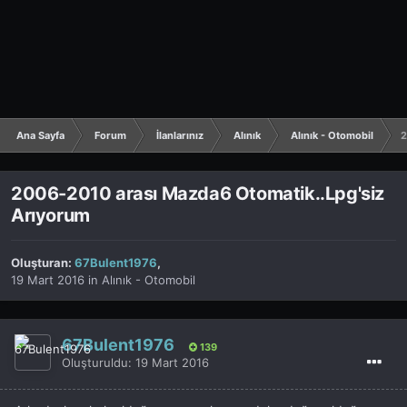
Ana Sayfa
Forum
İlanlarınız
Alınık
Alınık - Otomobil
2
2006-2010 arası Mazda6 Otomatik..Lpg'siz
Arıyorum
Oluşturan:
67Bulent1976
,
19 Mart 2016
in
Alınık - Otomobil
67Bulent1976
139
Oluşturuldu:
19 Mart 2016