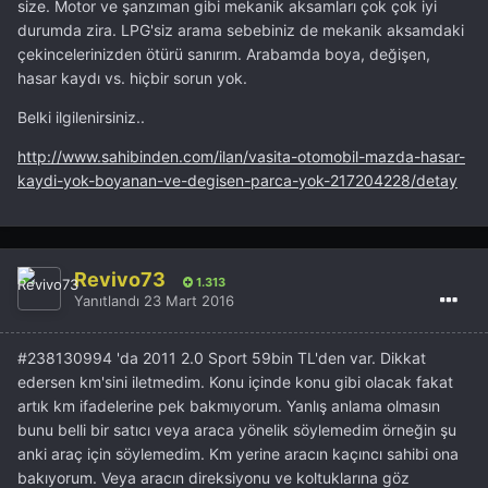
size. Motor ve şanzıman gibi mekanik aksamları çok çok iyi
durumda zira. LPG'siz arama sebebiniz de mekanik aksamdaki
çekincelerinizden ötürü sanırım. Arabamda boya, değişen,
hasar kaydı vs. hiçbir sorun yok.
Belki ilgilenirsiniz..
http://www.sahibinden.com/ilan/vasita-otomobil-mazda-hasar-
kaydi-yok-boyanan-ve-degisen-parca-yok-217204228/detay
Revivo73
1.313
Yanıtlandı
23 Mart 2016
#
238130994 'da 2011 2.0 Sport 59bin TL'den var. Dikkat
edersen km'sini iletmedim. Konu içinde konu gibi olacak fakat
artık km ifadelerine pek bakmıyorum. Yanlış anlama olmasın
bunu belli bir satıcı veya araca yönelik söylemedim örneğin şu
anki araç için söylemedim.
Km yerine aracın kaçıncı sahibi ona
bakıyorum. Veya aracın direksiyonu
ve koltuklarına göz