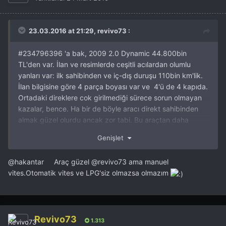
23.03.2016 at 21:29, revivo73 :
#
234796396 'a bak, 2009 2.0 Dynamic 44.800bin
TL'den var. İlan ve resimlerde ceşitli acılardan olumlu
yanları var: ilk sahibinden ve iç-dış duruşu 110bin km'lik.
İlan bilgisine göre 4 parça boyası var ve 4'ü de 4 kapıda.
Ortadaki direklere cok girilmediği sürece sorun olmayan
kazalar, bence. Ha bir de böyle aracı direkt sahibinden
almak güzel olurdu ancak zor tabi. Bu araçtan daha
düşük değerdekilerden de birkaç tanesine baktım, 3'ü
Genişlet
LPG'li zaten, 1 'i LPG'siz ancak plakayı örtmüş; plaka
kapatanlardan sürpriz sorunlar çıkabiliyor.
@hakantar Araç güzel
@revivo73
ama manuel
vites.Otomatik vites ve LPG'siz olmazsa olmazım
Revivo73
1.313