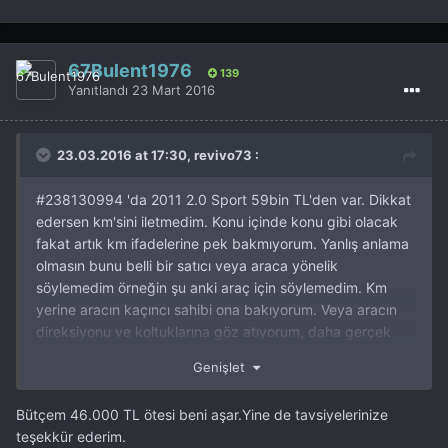
67Bulent1976
139
Yanıtlandı
23 Mart 2016
23.03.2016 at 17:30, revivo73 :
#
238130994 'da 2011 2.0 Sport 59bin TL'den var. Dikkat
edersen km'sini iletmedim. Konu içinde konu gibi olacak
fakat artık km ifadelerine pek bakmıyorum. Yanlış anlama
olmasın bunu belli bir satıcı veya araca yönelik
söylemedim örneğin şu anki araç için söylemedim.
Km
yerine aracın kaçıncı sahibi ona bakıyorum. Veya aracın
direksiyonu
ve koltuklarına göz atıyorum, daha gerçek
fikirler veriyor. Direksiyon kolayca ve uygun fiyattan
Genişlet
değişebiliyor.
Ancak koltuklar pek öyle değil. O yüzden
örneğin
koltuklara bakıyorum özellikle oturulan yüzeyi ve
Bütçem 46.000 TL ötesi beni aşar.Yine de tavsiyelerinize
kapı tarafına bakan
kenarları; aracın ne kadar
teşekkür ederim.
kullanıldığına dair ipuçları verir. Bu açılardan inceleyince