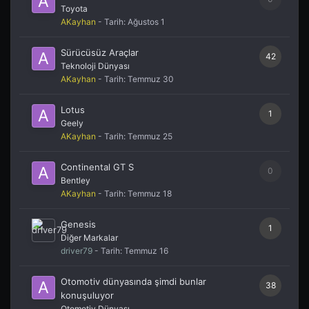
Toyota
AKayhan
- Tarih:
Ağustos 1
Sürücüsüz Araçlar
42
Teknoloji Dünyası
AKayhan
- Tarih:
Temmuz 30
Lotus
1
Geely
AKayhan
- Tarih:
Temmuz 25
Continental GT S
0
Bentley
AKayhan
- Tarih:
Temmuz 18
Genesis
1
Diğer Markalar
driver79
- Tarih:
Temmuz 16
Otomotiv dünyasında şimdi bunlar
38
konuşuluyor
Otomotiv Dünyası