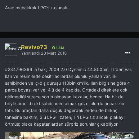
bu araç baya iyi izlenim verdi.
Araç muhakkak LPG'siz olucak.
Ve LPG'den bahsetmiyorum bile cunku LPG'li araç ben de
ne alırım ne de kullanırım. (Bu konuda iki başka konuda
ayrıntılı olarak gerekçelerimi iletmiştim, en son konu:
LPG
üzerine yorum
)
Revivo73
Yüksek çözünürlüklü resmini de indirdim
(resmin nasıl
1.313
Yanıtlandı
23 Mart 2016
indirdildiği konusu:
Web Inspektor ile resim indirme
)
#
234796396 'a bak, 2009 2.0 Dynamic 44.800bin TL'den var.
İlan ve resimlerde ceşitli acılardan olumlu yanları var: ilk
sahibinden ve iç-dış duruşu 110bin km'lik. İlan bilgisine göre 4
parça boyası var ve 4'ü de 4 kapıda. Ortadaki direklere cok
girilmediği sürece sorun olmayan kazalar, bence. Ha bir de
böyle aracı direkt sahibinden almak güzel olurdu ancak zor
tabi. Bu araçtan daha düşük değerdekilerden de birkaç
tanesine baktım, 3'ü LPG'li zaten, 1 'i LPG'siz ancak plakayı
örtmüş; plaka kapatanlardan sürpriz sorunlar çıkabiliyor.