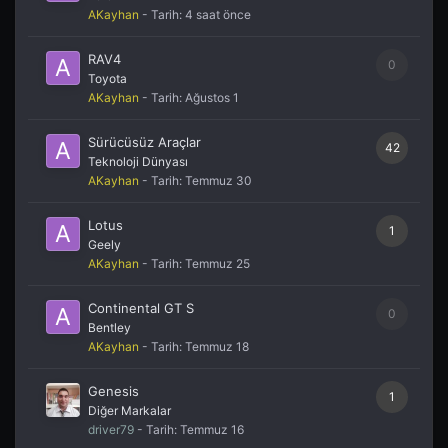
AKayhan
- Tarih:
4 saat önce
RAV4
0
Toyota
AKayhan
- Tarih:
Ağustos 1
Sürücüsüz Araçlar
42
Teknoloji Dünyası
AKayhan
- Tarih:
Temmuz 30
Lotus
1
Geely
AKayhan
- Tarih:
Temmuz 25
Continental GT S
0
Bentley
AKayhan
- Tarih:
Temmuz 18
Genesis
1
Diğer Markalar
driver79
- Tarih:
Temmuz 16