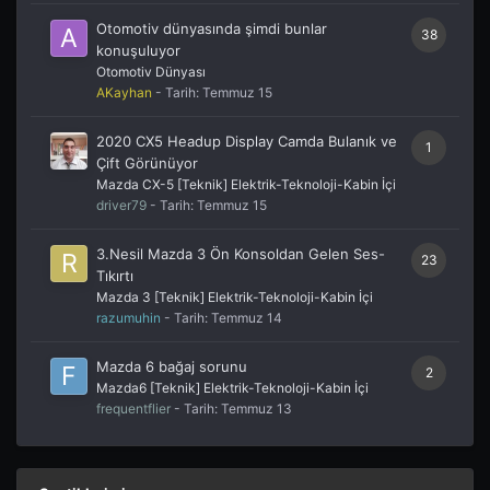
Otomotiv dünyasında şimdi bunlar
38
konuşuluyor
Otomotiv Dünyası
AKayhan
- Tarih:
Temmuz 15
2020 CX5 Headup Display Camda Bulanık ve
1
Çift Görünüyor
Mazda CX-5 [Teknik] Elektrik-Teknoloji-Kabin İçi
driver79
- Tarih:
Temmuz 15
3.Nesil Mazda 3 Ön Konsoldan Gelen Ses-
23
Tıkırtı
Mazda 3 [Teknik] Elektrik-Teknoloji-Kabin İçi
razumuhin
- Tarih:
Temmuz 14
Mazda 6 bağaj sorunu
2
Mazda6 [Teknik] Elektrik-Teknoloji-Kabin İçi
frequentflier
- Tarih:
Temmuz 13