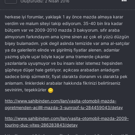
Oluşturuldu:
2 Nisan 2016
herkese iyi forumlar, yaklaşık 1 ay önce mazda almaya karar
verdim ve malum siteyi takip ediyorum. 35-40 bin lira kadar
bütçem var ve 2009-2010 mazda 3 bakıyorum. sıfır araba
almıyorum farkındayım ama içime sinen az çok eli yüzü düzgün
bişey bulamadım. yok degil aslında temizide var ama al-satçılar
ya da galerilerin elinde ve şişirilmiş fiyatlar alenen. adamlar
yazmış şöyle uçar böyle kaçar ama tramerde çıkanlar
yazılanlarla uyuşmuyor ve bu insanı ister istemez hepsinden
şüpheye düşer hale getiriyor. açıkcası arabadan anladıgım
sadece binip sürmektir, fiyat olarakta donanım vs olarakta pek
anlamam. linklerdeki arabalar hakkında fikrinizi belirtirseniz
sevinirim, teşekkürler
http://www.sahibinden.com/ilan/vasita-otomobil-mazda-
ogretmenden-acillll-mazda-3-sunroof-lu-284459043/detay
http://www.sahibinden.com/ilan/vasita-otomobil-mazda-2009-
touring-duz-vites-286283843/detay