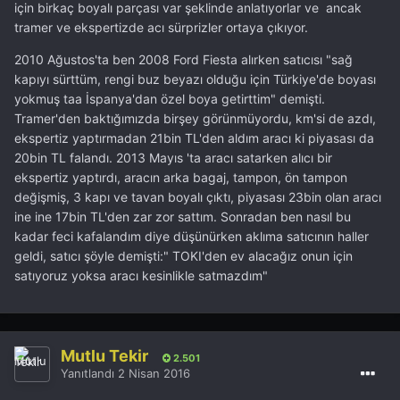
için birkaç boyalı parçası var şeklinde anlatıyorlar ve ancak
tramer ve ekspertizde acı sürprizler ortaya çıkıyor.
2010 Ağustos'ta ben 2008 Ford Fiesta alırken satıcısı "sağ
kapıyı sürttüm, rengi buz beyazı olduğu için Türkiye'de boyası
yokmuş taa İspanya'dan özel boya getirttim" demişti.
Tramer'den baktığımızda birşey görünmüyordu, km'si de azdı,
ekspertiz yaptırmadan 21bin TL'den aldım aracı ki piyasası da
20bin TL falandı. 2013 Mayıs 'ta aracı satarken alıcı bir
ekspertiz yaptırdı, aracın arka bagaj, tampon, ön tampon
değişmiş, 3 kapı ve tavan boyalı çıktı, piyasası 23bin olan aracı
ine ine 17bin TL'den zar zor sattım. Sonradan ben nasıl bu
kadar feci kafalandım diye düşünürken aklıma satıcının haller
geldi, satıcı şöyle demişti:" TOKI'den ev alacağız onun için
satıyoruz yoksa aracı kesinlikle satmazdım"
Mutlu Tekir
2.501
Yanıtlandı
2 Nisan 2016