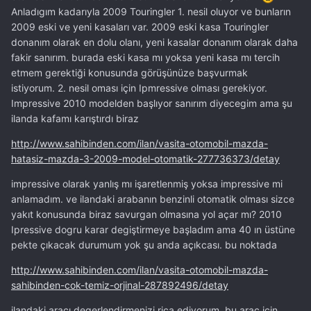
Anladıgım kadarıyla 2009 Touringler 1. nesil oluyor ve bunların
2009 eski ve yeni kasaları var. 2009 eski kasa Touringler
donanım olarak en dolu olanı, yeni kasalar donanım olarak daha
fakir sanırım. burada eski kasa mı yoksa yeni kasa mı tercih
etmem gerektiği konusunda görüşünüze başvurmak
istiyorum. 2. nesil oması için Ipmressive olması gerekiyor.
Impressive 2010 modelden başlıyor sanırım diyecegim ama şu
ilanda kafamı karıştırdı biraz
http://www.sahibinden.com/ilan/vasita-otomobil-mazda-
hatasiz-mazda-3-2009-model-otomatik-277736373/detay
impressive olarak yanlış mı işaretlenmiş yoksa impressive mi
anlamadım. ve ilandaki arabanın benzinli otomatik olması sizce
yakıt konusunda biraz savurgan olmasına yol açar mı? 2010
Ipressive dogru karar degiştirmeye başladım ama 40 ın üstüne
pekte çıkacak durumum yok şu anda açıkcası. bu noktada
http://www.sahibinden.com/ilan/vasita-otomobil-mazda-
sahibinden-cok-temiz-orjinal-287892496/detay
ilandaki aracı degerlendirmenizi rica ediyorum. bu araç için