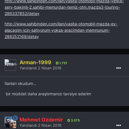
http://www.sahibinden.com/ilan/vasita-otomobil-mazda-yetkili-
serv-bakimli-2.sahibi-memurdan-temiz-otm.mazda3-touring-
286337852/detay
http://www.sahibinden.com/ilan/vasita-otomobil-mazda-ev-
alacagim-icin-satiyorum-yoksa-aracimdan-memnunum-
286252169/detay
Arman-1999
1.751
Yanıtlandı
2 Nisan 2016
İlanları okudum...
bir müddet daha araştırmanızı tavsiye ederim
Mehmet Özdemir
3.575
Yanıtlandı
2 Nisan 2016