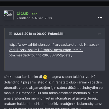
cicub
7
Yanıtlandı
5 Nisan 2016
02.04.2016 at 08:00, PekosBill :
http://www.sahibinden.com/ilan/vasita-otomobil-mazda-
yetkili-serv-bakimli-2.sahibi-memurdan-temiz-
otm.mazda3-touring-286337852/detay
sözkonusu ilan benim di
.. saçma sapan teklifler ve 1-2
dolandırıcı tipli şahıs istediği için rahatsız olup ilanımı kapattım..
otomatik vitese alışamadığım için satma düşüncesindeydim ve
manuel bir mazda bulursam takaslamaktan memnun olurum
ama arabamdan memnuniyetim otomatiğe alışmaya değer..
arabam hakkında sohbet edebiliriz aradığınızı bulamadıysanız
niyetiniz varsa bir mazda forum kullanıcısı olarak