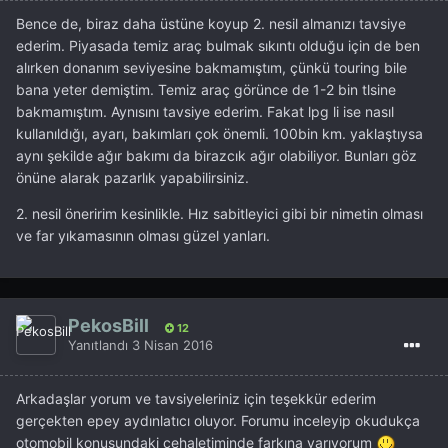
Bence de, biraz daha üstüne koyup 2. nesil almanızı tavsiye
ederim. Piyasada temiz araç bulmak sıkıntı olduğu için de ben
alırken donanım seviyesine bakmamıştım, çünkü touring bile
bana yeter demiştim. Temiz araç görünce de 1-2 bin tlsine
bakmamıştım. Aynısını tavsiye ederim. Fakat lpg li ise nasıl
kullanıldığı, ayarı, bakımları çok önemli. 100bin km. yaklaştıysa
aynı şekilde ağır bakımı da birazcık ağır olabiliyor. Bunları göz
önüne alarak pazarlık yapabilirsiniz.
2. nesil öneririm kesinlikle. Hız sabitleyici gibi bir nimetin olması
ve far yıkamasının olması güzel yanları.
PekosBill
12
Yanıtlandı
3 Nisan 2016
Arkadaşlar yorum ve tavsiyeleriniz için teşekkür ederim
gerçekten epey aydınlatıcı oluyor. Forumu inceleyip okudukça
otomobil konusundaki cehaletiminde farkına varıyorum