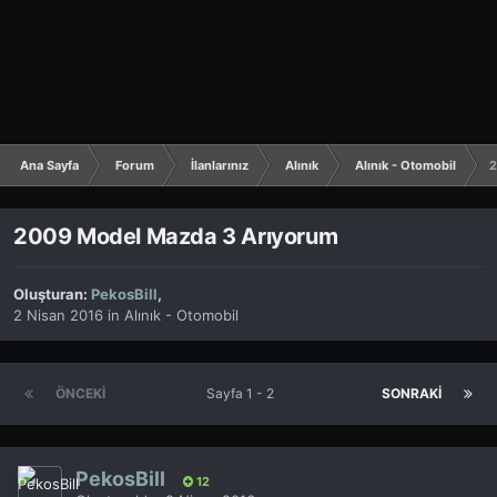
Ana Sayfa
Forum
İlanlarınız
Alınık
Alınık - Otomobil
2
2009 Model Mazda 3 Arıyorum
Oluşturan:
PekosBill
,
2 Nisan 2016
in
Alınık - Otomobil
ÖNCEKI
Sayfa 1 - 2
SONRAKI
PekosBill
12