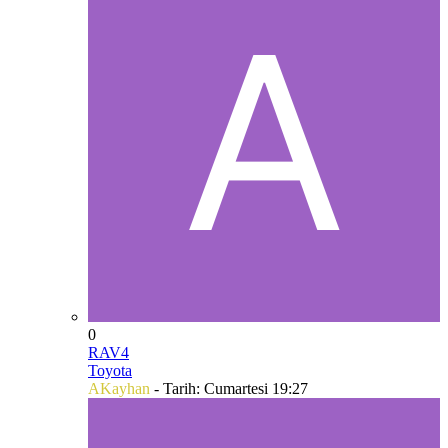
0
RAV4
Toyota
AKayhan
- Tarih:
Cumartesi 19:27