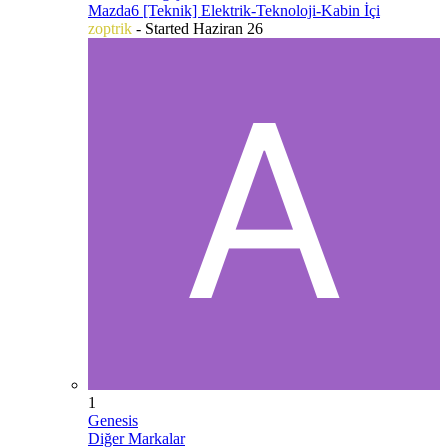
Mazda6 [Teknik] Elektrik-Teknoloji-Kabin İçi
zoptrik
- Started
Haziran 26
1
Genesis
Diğer Markalar