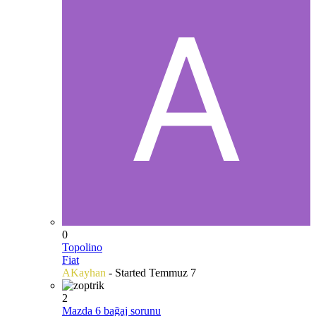
0
Topolino
Fiat
AKayhan
- Started
Temmuz 7
2
Mazda 6 bağaj sorunu