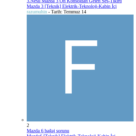
3.Nesil Mazda 3 Ön Konsoldan Gelen Ses-Tıkırtı
Mazda 3 [Teknik] Elektrik-Teknoloji-Kabin İçi
razumuhin
- Tarih:
Temmuz 14
2
Mazda 6 bağaj sorunu