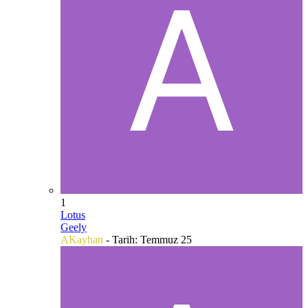
1
Lotus
Geely
AKayhan
- Tarih:
Temmuz 25