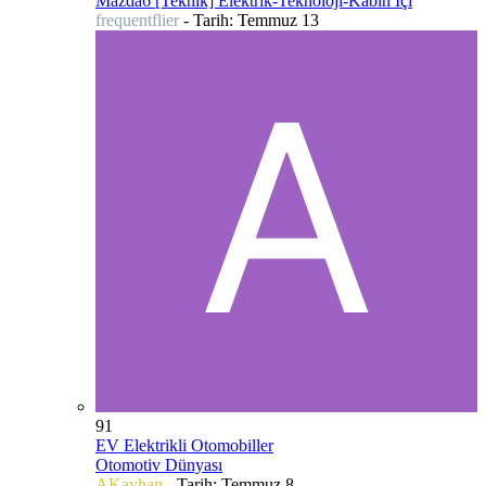
Mazda6 [Teknik] Elektrik-Teknoloji-Kabin İçi
frequentflier
- Tarih:
Temmuz 13
91
EV Elektrikli Otomobiller
Otomotiv Dünyası
AKayhan
- Tarih:
Temmuz 8