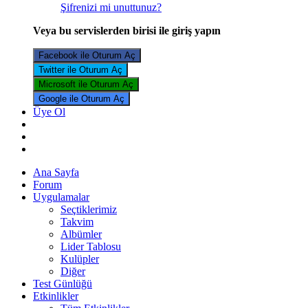
Şifrenizi mi unuttunuz?
Veya bu servislerden birisi ile giriş yapın
Facebook ile Oturum Aç
Twitter ile Oturum Aç
Microsoft ile Oturum Aç
Google ile Oturum Aç
Üye Ol
Ana Sayfa
Forum
Uygulamalar
Seçtiklerimiz
Takvim
Albümler
Lider Tablosu
Kulüpler
Diğer
Test Günlüğü
Etkinlikler