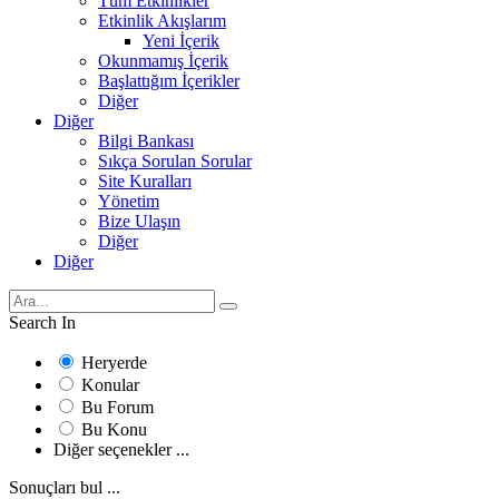
Tüm Etkinlikler
Etkinlik Akışlarım
Yeni İçerik
Okunmamış İçerik
Başlattığım İçerikler
Diğer
Diğer
Bilgi Bankası
Sıkça Sorulan Sorular
Site Kuralları
Yönetim
Bize Ulaşın
Diğer
Diğer
Search In
Heryerde
Konular
Bu Forum
Bu Konu
Diğer seçenekler ...
Sonuçları bul ...