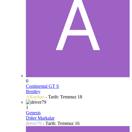
0
Continental GT S
Bentley
AKayhan
- Tarih:
Temmuz 18
1
Genesis
Diğer Markalar
driver79
- Tarih:
Temmuz 16