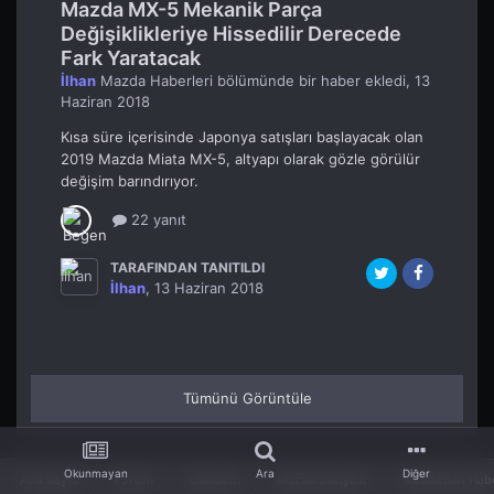
Mazda MX-5 Mekanik Parça
Değişiklikleriye Hissedilir Derecede
Fark Yaratacak
İlhan
Mazda Haberleri
bölümünde bir haber ekledi,
13
Haziran 2018
Kısa süre içerisinde Japonya satışları başlayacak olan
2019 Mazda Miata MX-5, altyapı olarak gözle görülür
değişim barındırıyor.
22 yanıt
TARAFINDAN TANITILDI
İlhan
,
13 Haziran 2018
Tümünü Görüntüle
Okunmayan
Ara
Diğer
Ana Sayfa
Forum
Gündem
Mazda Dünyası
Mazda'dan Hab