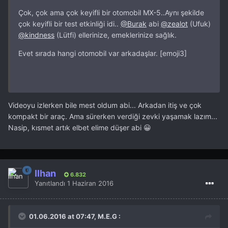
Çok, çok ama çok keyifli bir otomobil MX-5..Aynı şekilde
çok keyifli bir test etkinliği idi..
@Burak
abi
@zealot
(Ufuk)
@kindness
(Lütfi) ellerinize, emeklerinize sağlık.
Evet sırada hangi otomobil var arkadaşlar. [emoji3]
Videoyu izlerken bile mest oldum abi... Arkadan itiş ve çok
kompakt bir araç. Ama sürerken verdiği zevki yaşamak lazım...
Nasip, kısmet artık elbet elime düşer abi 😀
İlhan
6.832
Yanıtlandı
1 Haziran 2016
01.06.2016 at 07:47, M.E.G :