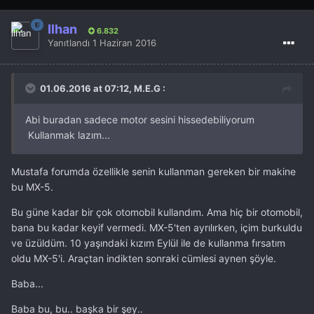
İlhan
6.832
Yanıtlandı
1 Haziran 2016
01.06.2016 at 07:12, M.E.G :
Abi buradan sadece motor sesini hissedebiliyorum
Kullanmak lazım...
Mustafa forumda özellikle senin kullanman gereken bir makine
bu MX-5.
Bu güne kadar bir çok otomobil kullandım. Ama hiç bir otomobil,
bana bu kadar keyif vermedi. MX-5'ten ayrılırken, içim burkuldu
ve üzüldüm. 10 yaşındaki kızım Eylül ile de kullanma fırsatım
oldu MX-5'i. Araçtan indikten sonraki cümlesi aynen şöyle.
Baba...
Baba bu, bu.. başka bir şey..