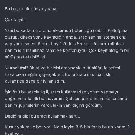
Bu başka bir dünya yaaaa..
Çok keyifli..
Yani bu kadar mı otomobil-sürücü bütünlüğü olabilir. Koltuğuna
oturup, direksiyonu kavradığın anda, araç sen ne istersen onu
yapıyor resmen. Benim boy 1.70 kilo 65 kg...Recaro koltuklar
benim için inanılmaz rahat ve konforluydu. Çok keyif aldığım bir
sürüş test etkinliği idi..
"Jinba İttai"
Bir at ve binicisi arasındaki bütünlüğü felsefesi
hava civa değilmiş gerçekten. Bunu aracı uzun soluklu
kullanınca daha bir iyi anladım.
İşin özü bu araçla ilgili, aracı kullanmadan yorum yapmayı
doğru ve adaletli bulmuyorum. Şahsen performans konusunda
benim şüphelerim vardı, lakin yanıldığımı gördüm.
Dediğim gibi bu aracı kullanmak şart...
Kusur yok mu elbet var...Ne bileyim 3-5 bin fazla bulan var mı ?
Evet var..