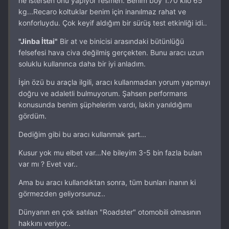
ne istersen onu yapıyor resmen. Benim boy 1.70 kilo 65
kg...Recaro koltuklar benim için inanılmaz rahat ve
konforluydu. Çok keyif aldığım bir sürüş test etkinliği idi..
"Jinba İttai"
Bir at ve binicisi arasındaki bütünlüğü
felsefesi hava civa değilmiş gerçekten. Bunu aracı uzun
soluklu kullanınca daha bir iyi anladım.
İşin özü bu araçla ilgili, aracı kullanmadan yorum yapmayı
doğru ve adaletli bulmuyorum. Şahsen performans
konusunda benim şüphelerim vardı, lakin yanıldığımı
gördüm.
Dediğim gibi bu aracı kullanmak şart...
Kusur yok mu elbet var...Ne bileyim 3-5 bin fazla bulan
var mı ? Evet var..
Ama bu aracı kullandıktan sonra, tüm bunları inanın ki
görmezden geliyorsunuz..
Dünyanın en çok satılan "Roadster" otomobili olmasının
hakkını veriyor..