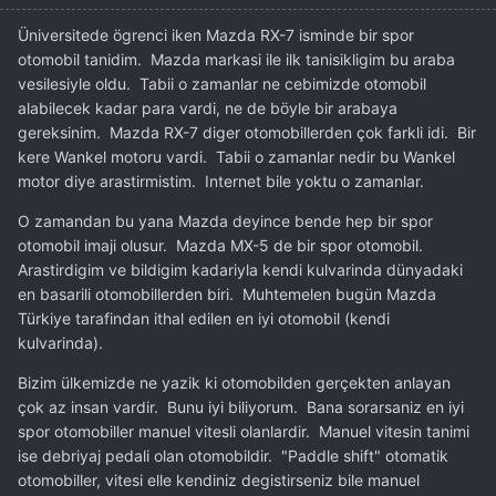
Üniversitede ögrenci iken Mazda RX-7 isminde bir spor
otomobil tanidim. Mazda markasi ile ilk tanisikligim bu araba
vesilesiyle oldu. Tabii o zamanlar ne cebimizde otomobil
alabilecek kadar para vardi, ne de böyle bir arabaya
gereksinim. Mazda RX-7 diger otomobillerden çok farkli idi. Bir
kere Wankel motoru vardi. Tabii o zamanlar nedir bu Wankel
motor diye arastirmistim. Internet bile yoktu o zamanlar.
O zamandan bu yana Mazda deyince bende hep bir spor
otomobil imaji olusur. Mazda MX-5 de bir spor otomobil.
Arastirdigim ve bildigim kadariyla kendi kulvarinda dünyadaki
en basarili otomobillerden biri. Muhtemelen bugün Mazda
Türkiye tarafindan ithal edilen en iyi otomobil (kendi
kulvarinda).
Bizim ülkemizde ne yazik ki otomobilden gerçekten anlayan
çok az insan vardir. Bunu iyi biliyorum. Bana sorarsaniz en iyi
spor otomobiller manuel vitesli olanlardir. Manuel vitesin tanimi
ise debriyaj pedali olan otomobildir. "Paddle shift" otomatik
otomobiller, vitesi elle kendiniz degistirseniz bile manuel