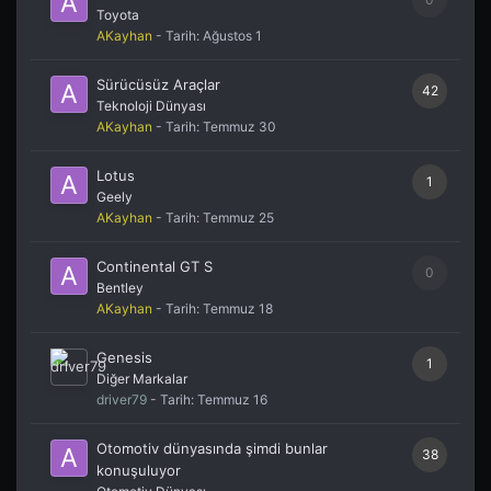
Toyota
AKayhan
- Tarih:
Ağustos 1
Sürücüsüz Araçlar
42
Teknoloji Dünyası
AKayhan
- Tarih:
Temmuz 30
Lotus
1
Geely
AKayhan
- Tarih:
Temmuz 25
Continental GT S
0
Bentley
AKayhan
- Tarih:
Temmuz 18
Genesis
1
Diğer Markalar
driver79
- Tarih:
Temmuz 16
Otomotiv dünyasında şimdi bunlar
38
konuşuluyor