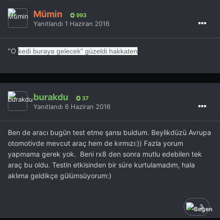
Mümin
993
Yanıtlandı
1 Haziran 2016
"O
kedi buraya gelecek" güzeldi hakkaten
burakdu
37
Yanıtlandı
6 Haziran 2016
Ben de aracı bugün test etme şansı buldum. Beylikdüzü Avrupa
otomotivde mevcut araç hem de kırmızı:)) Fazla yorum
yapmama gerek yok. Beni rx8 den sonra mutlu edebilen tek
araç bu oldu. Testin etkisinden bir süre kurtulamadım, hala
aklıma geldikçe gülümsüyorum:)
3