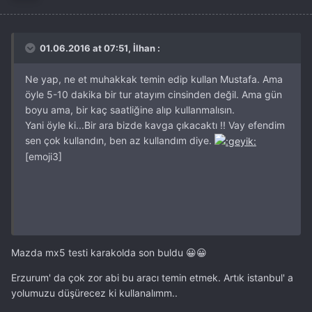
01.06.2016 at 07:51, İlhan :
Ne yap, ne et muhakkak temin edip kullan Mustafa. Ama
öyle 5-10 dakika bir tur atayım cinsinden değil. Ama gün
boyu ama, bir kaç saatliğine alıp kullanmalısın.
Yani öyle ki...Bir ara bizde kavga çıkacaktı !! Vay efendim
sen çok kullandın, ben az kullandım diye.
[emoji3]
Mazda mx5 testi karakolda son buldu 😀😀
Erzurum' da çok zor abi bu aracı temin etmek. Artık istanbul' a
yolumuzu düşürecez ki kullanalımm..