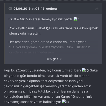
01.06.2016 at 08:45, cothcu :
RX-8 e MX-5 in atası demeyeydiniz iyiydi.
Çok keyifli olmuş. Fakat
@Burak
abi daha fazla konuşmak
istemiş gibi hissettim.
Her test eden gören araca o kadar çok methiyeler
düzüyor ki görmek bile istemiyorum. Çünkü sizler gibi
içimde kalacak zannedersem
Genişlet
Hep bu
@zealot
yüzünden, hiç konuşturmadı beni
Şaka
bir yana o gün bende biraz tutukluk vardı bir de o anda
çekerken yeni ekipmanı test ediyorduk aslında yani
çektiğimizin gerçekten işe yarayıp yaramadığından emin
olmadığımız için biraz tutukluk vardı. Benim daha fazla
konuştuğum bölümler var ama onları Kurgu Yönetmenimiz
koymamış,sanat hayatım baltalanıyor