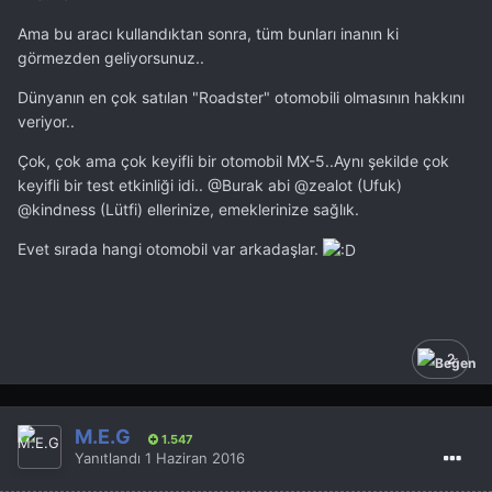
Ama bu aracı kullandıktan sonra, tüm bunları inanın ki
görmezden geliyorsunuz..
Dünyanın en çok satılan "Roadster" otomobili olmasının hakkını
veriyor..
Çok, çok ama çok keyifli bir otomobil MX-5..Aynı şekilde çok
keyifli bir test etkinliği idi..
@Burak
abi
@zealot
(Ufuk)
@kindness
(Lütfi) ellerinize, emeklerinize sağlık.
Evet sırada hangi otomobil var arkadaşlar.
2
M.E.G
1.547
Yanıtlandı
1 Haziran 2016