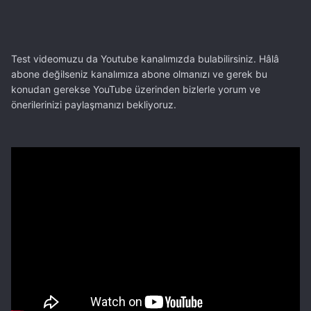
Test videomuzu da Youtube kanalımızda bulabilirsiniz. Hâlâ
abone değilseniz kanalımıza abone olmanızı ve gerek bu
konudan gerekse YouTube üzerinden bizlerle yorum ve
önerilerinizi paylaşmanızı bekliyoruz.