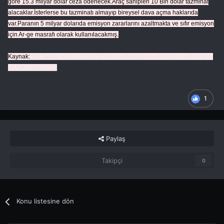
göre 15.3 milyar dolar ceza ödenecek.Araç sahipleri 10 Bin dolar tazminat
alacaklar.İsterlerse bu tazminatı almayıp bireysel dava açma haklarıda
var.Paranın 5 milyar dolarıda emisyon zararlarını azaltmakta ve sıfır emisyon
için Ar-ge masrafı olarak kullanılacakmış.
Kaynak:
http://www.reuters.com/article/us-volkswagen-emissions-settlement-
idUSKCN0ZD2S5
1
Paylaş
Takipçi
0
Konu listesine dön