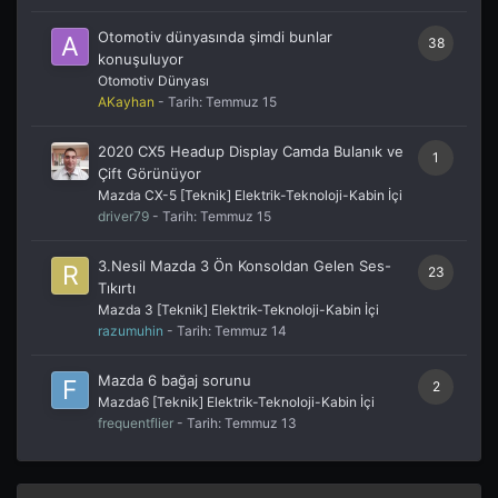
Otomotiv dünyasında şimdi bunlar
38
konuşuluyor
Otomotiv Dünyası
AKayhan
- Tarih:
Temmuz 15
2020 CX5 Headup Display Camda Bulanık ve
1
Çift Görünüyor
Mazda CX-5 [Teknik] Elektrik-Teknoloji-Kabin İçi
driver79
- Tarih:
Temmuz 15
3.Nesil Mazda 3 Ön Konsoldan Gelen Ses-
23
Tıkırtı
Mazda 3 [Teknik] Elektrik-Teknoloji-Kabin İçi
razumuhin
- Tarih:
Temmuz 14
Mazda 6 bağaj sorunu
2
Mazda6 [Teknik] Elektrik-Teknoloji-Kabin İçi
frequentflier
- Tarih:
Temmuz 13