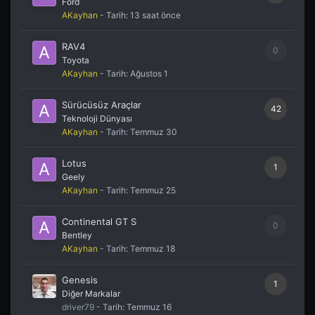
Ford
AKayhan
- Tarih:
13 saat önce
RAV4
0
Toyota
AKayhan
- Tarih:
Ağustos 1
Sürücüsüz Araçlar
42
Teknoloji Dünyası
AKayhan
- Tarih:
Temmuz 30
Lotus
1
Geely
AKayhan
- Tarih:
Temmuz 25
Continental GT S
0
Bentley
AKayhan
- Tarih:
Temmuz 18
Genesis
1
Diğer Markalar
driver79
- Tarih:
Temmuz 16