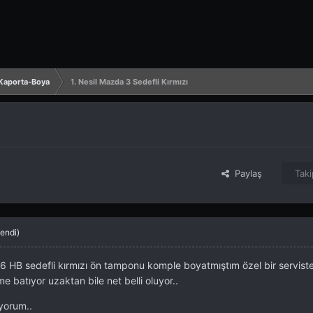
 Kaporta-Boya
1. Nesil Mazda 3 Sedefli Kırmızı
Paylaş
Taki
endi)
 HB sedefli kırmızı ön tamponu komple boyatmıştım özel bir servis
e batıyor uzaktan bile net belli oluyor..
iyorum..