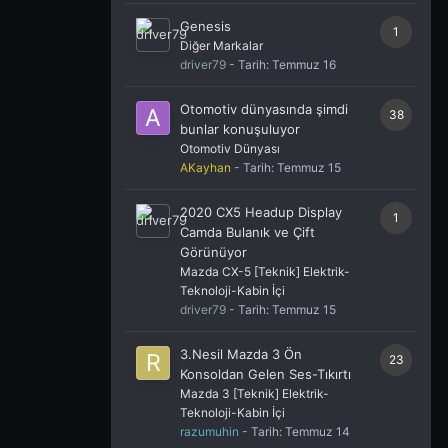
Genesis
1
Diğer Markalar
driver79
- Tarih:
Temmuz 16
Otomotiv dünyasında şimdi
38
bunlar konuşuluyor
Otomotiv Dünyası
AKayhan
- Tarih:
Temmuz 15
2020 CX5 Headup Display
1
Camda Bulanık ve Çift
Görünüyor
Mazda CX-5 [Teknik] Elektrik-
Teknoloji-Kabin İçi
driver79
- Tarih:
Temmuz 15
3.Nesil Mazda 3 Ön
23
Konsoldan Gelen Ses-Tıkırtı
Mazda 3 [Teknik] Elektrik-
Teknoloji-Kabin İçi
razumuhin
- Tarih:
Temmuz 14