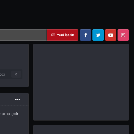
Yeni İçerik
Facebook
Twitter
YouTube
Instagram
pçi
0
te ama çok