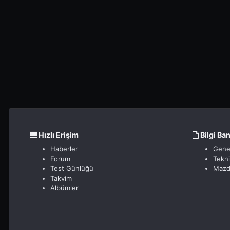
Hızlı Erişim
Bilgi Ba
Haberler
Gene
Forum
Tekn
Test Günlüğü
Mazd
Takvim
Albümler