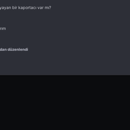
yayan bir kaportacı var mı?
rım
ndan düzenlendi