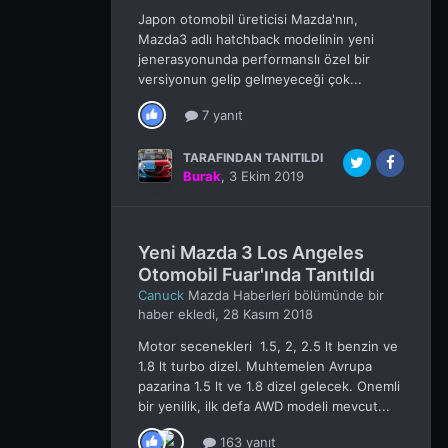
Japon otomobil üreticisi Mazda'nın,
Mazda3 adlı hatchback modelinin yeni
jenerasyonunda performanslı özel bir
versiyonun gelip gelmeyeceği çok...
7 yanıt
TARAFINDAN TANITILDI
Burak
,
3 Ekim 2019
Yeni Mazda 3 Los Angeles
Otomobil Fuar'ında Tanıtıldı
Canuck
Mazda Haberleri
bölümünde bir
haber ekledi,
28 Kasım 2018
Motor secenekleri 1.5, 2, 2.5 lt benzin ve
1.8 lt turbo dizel. Muhtemelen Avrupa
pazarina 1.5 lt ve 1.8 dizel gelecek. Onemli
bir yenilik, ilk defa AWD modeli mevcut...
163 yanıt