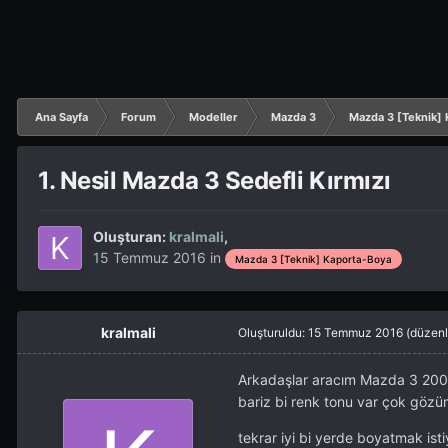
Ana Sayfa
Forum
Modeller
Mazda 3
Mazda 3 [Teknik]
1. Nesil Mazda 3 Sedefli Kırmızı
Oluşturan:
kralmali
,
15 Temmuz 2016
in
Mazda 3 [Teknik] Kaporta-Boya
kralmali
Oluşturuldu:
15 Temmuz 2016
(düzenl
Arkadaşlar aracım Mazda 3 2006
bariz bi renk tonu var çok gözüm
tekrar iyi bi yerde boyatmak ist