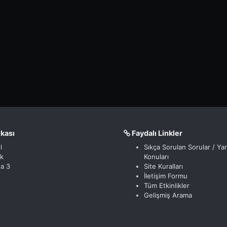
nkası
Faydalı Linkler
l
Sıkça Sorulan Sorular / Ya
ik
Konuları
a 3
Site Kuralları
İletişim Formu
Tüm Etkinlikler
Gelişmiş Arama