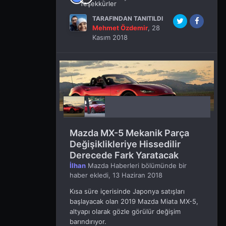
TARAFINDAN TANITILDI
Mehmet Özdemir
,
28
Kasım 2018
Mazda MX-5 Mekanik Parça
Değişiklikleriye Hissedilir
Derecede Fark Yaratacak
İlhan
Mazda Haberleri
bölümünde bir
haber ekledi,
13 Haziran 2018
Kısa süre içerisinde Japonya satışları
başlayacak olan 2019 Mazda Miata MX-5,
altyapı olarak gözle görülür değişim
barındırıyor.