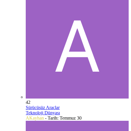
42
Sürücüsüz Araçlar
Teknoloji Dünyası
AKayhan
- Tarih:
Temmuz 30