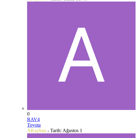
0
RAV4
Toyota
AKayhan
- Tarih:
Ağustos 1