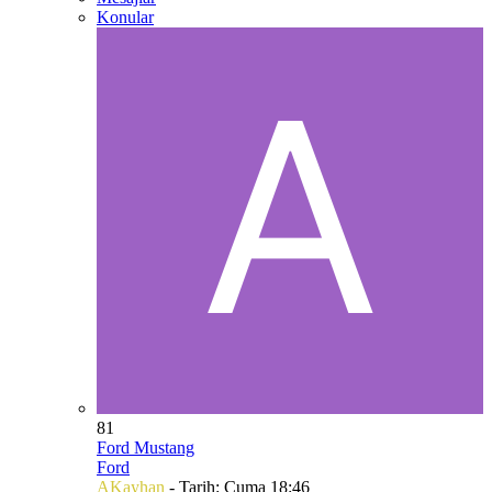
Konular
81
Ford Mustang
Ford
AKayhan
- Tarih:
Cuma 18:46