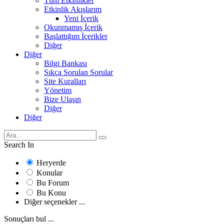
Tüm Etkinlikler
Etkinlik Akışlarım
Yeni İçerik
Okunmamış İçerik
Başlattığım İçerikler
Diğer
Diğer
Bilgi Bankası
Sıkça Sorulan Sorular
Site Kuralları
Yönetim
Bize Ulaşın
Diğer
Diğer
Search In
Heryerde
Konular
Bu Forum
Bu Konu
Diğer seçenekler ...
Sonuçları bul ...