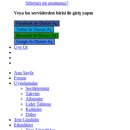
Şifrenizi mi unuttunuz?
Veya bu servislerden birisi ile giriş yapın
Facebook ile Oturum Aç
Twitter ile Oturum Aç
Microsoft ile Oturum Aç
Google ile Oturum Aç
Üye Ol
Ana Sayfa
Forum
Uygulamalar
Seçtiklerimiz
Takvim
Albümler
Lider Tablosu
Kulüpler
Diğer
Test Günlüğü
Etkinlikler