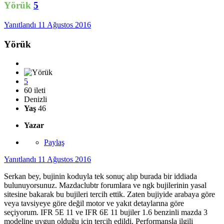
Yörük
5
Yanıtlandı
11 Ağustos 2016
Yörük
5
60 ileti
Denizli
Yaş
46
Yazar
Paylaş
Yanıtlandı
11 Ağustos 2016
Serkan bey, bujinin koduyla tek sonuç alıp burada bir iddiada
bulunuyorsunuz. Mazdaclubtr forumlara ve ngk bujilerinin yasal
sitesine bakarak bu bujileri tercih ettik. Zaten bujiyide arabaya göre
veya tavsiyeye göre değil motor ve yakıt detaylarına göre
seçiyorum. IFR 5E 11 ve IFR 6E 11 bujiler 1.6 benzinli mazda 3
modeline uygun olduğu için tercih edildi. Performansla ilgili