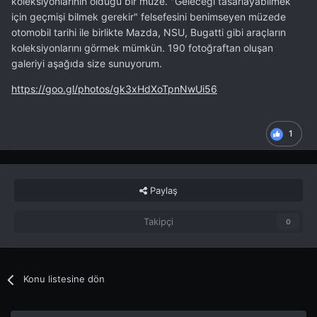
koleksiyonlarının olduğu bir müze. "Geleceği tasarlayabilmek
için geçmişi bilmek gerekir" felsefesini benimseyen müzede
otomobil tarihi ile birlikte Mazda, NSU, Bugatti gibi araçların
koleksiyonlarını görmek mümkün. 190 fotoğraftan oluşan
galeriyi aşağıda size sunuyorum.
https://goo.gl/photos/gk3xHdXoTpnNwUi56
1
Paylaş
Takipçi
0
Konu listesine dön