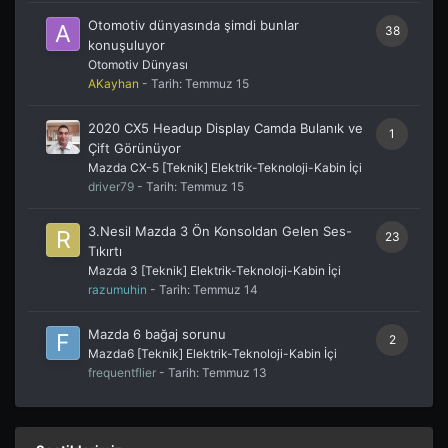
Otomotiv dünyasında şimdi bunlar
38
konuşuluyor
Otomotiv Dünyası
AKayhan
- Tarih:
Temmuz 15
2020 CX5 Headup Display Camda Bulanık ve
1
Çift Görünüyor
Mazda CX-5 [Teknik] Elektrik-Teknoloji-Kabin İçi
driver79
- Tarih:
Temmuz 15
3.Nesil Mazda 3 Ön Konsoldan Gelen Ses-
23
Tıkırtı
Mazda 3 [Teknik] Elektrik-Teknoloji-Kabin İçi
razumuhin
- Tarih:
Temmuz 14
Mazda 6 bağaj sorunu
2
Mazda6 [Teknik] Elektrik-Teknoloji-Kabin İçi
frequentflier
- Tarih:
Temmuz 13