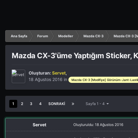
Ana Sayfa
Forum
Modeller
Mazda CX-3
Mazda CX-3 [M
Mazda CX-3'üme Yaptığım Sticker, 
Oluşturan:
Servet
,
18 Ağustos 2016
in
Mazda CX-3 [Modifiye] Görünüm-Jant-Lasti
1
2
3
4
SONRAKI
Sayfa 1 - 4
Servet
Oluşturuldu:
18 Ağustos 2016