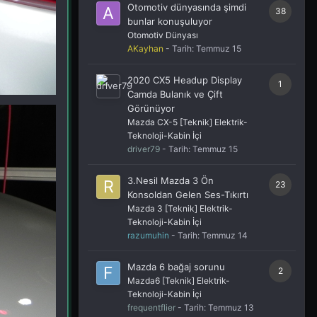
Otomotiv dünyasında şimdi
38
bunlar konuşuluyor
Otomotiv Dünyası
AKayhan
- Tarih:
Temmuz 15
2020 CX5 Headup Display
1
Camda Bulanık ve Çift
Görünüyor
Mazda CX-5 [Teknik] Elektrik-
Teknoloji-Kabin İçi
driver79
- Tarih:
Temmuz 15
3.Nesil Mazda 3 Ön
23
Konsoldan Gelen Ses-Tıkırtı
Mazda 3 [Teknik] Elektrik-
Teknoloji-Kabin İçi
razumuhin
- Tarih:
Temmuz 14
Mazda 6 bağaj sorunu
2
Mazda6 [Teknik] Elektrik-
Teknoloji-Kabin İçi
frequentflier
- Tarih:
Temmuz 13