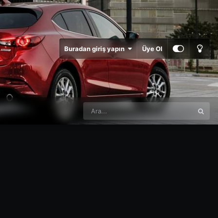
Buradan giriş yapın
Üye Ol