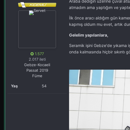
Araba dediğin üzerine çuval ats
atmadım ama yaptığım ve yaptırdı
İlk önce aracı aldığım gün kame
kapmış oldum mu evet, artık 
Gelelim yapılanlara,
Seramik işini Gebze'de yıkama i
onda kalmasında hiçbir sıkıntı gö
1.577
2.017 ileti
Gebze-Kocaeli
Passat 2019
Füme
Yaş
54