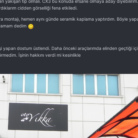
an yakışan tip olmalı. CX3 bu konuda efsane olmaya aday diyebilirim.
klarım cidden görselliği fena etkiledi.
ra montajı, hemen aynı günde seramik kaplama yaptırdım. Böyle yapa
duramam dedim
şi yapan dostum üstlendi. Daha önceki araçlarımda elinden geçtiği iç
rmedim. İşinin hakkını verdi mi kesinlikle