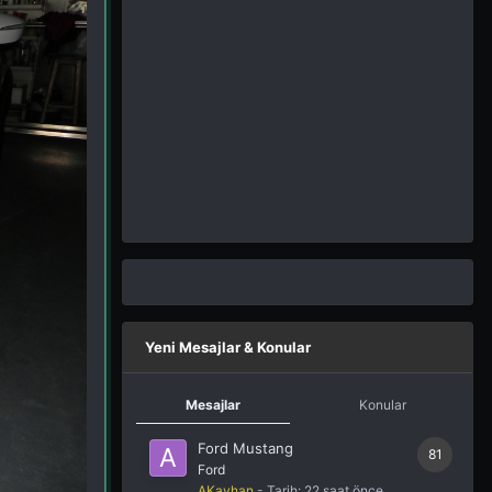
Yeni Mesajlar & Konular
Mesajlar
Konular
Ford Mustang
81
Ford
AKayhan
- Tarih:
22 saat önce