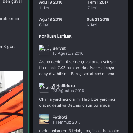
. Ben çuval
Ağu 19 2016
Tem 1 2017
11 ileti
7 ileti
rak zehiri
Ağu 18 2016
Şub 21 2018
6 ileti
6 ileti
POPÜLER İLETILER
in 3 gün
Servet
18 Ağustos 2016
Araba dediğin üzerine çuval atsan yakışan
tip olmalı. CX3 bu konuda efsane olmaya
aday diyebilirim.. Ben çuval atmadım ama...
S.Halilduru
23 Ağustos 2016
Okan'a yardımcı olalım. Hep bize yardımcı
olacak değil ya Geçmiş olsun bu arada
Fotifoti
1 Temmuz 2017
evden çıkarken 3 felak, nas, ihlas .Kalkanlar