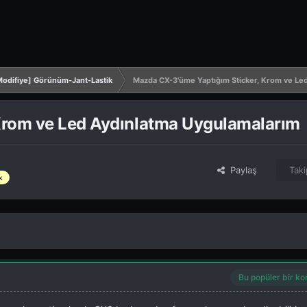
odifiye] Görünüm-Jant-Lastik
Mazda CX-3'üme Yaptığım Sticker, Krom ve Le
Krom ve Led Aydınlatma Uygulamalarım
Paylaş
Taki
k
Bu popüler bir ko