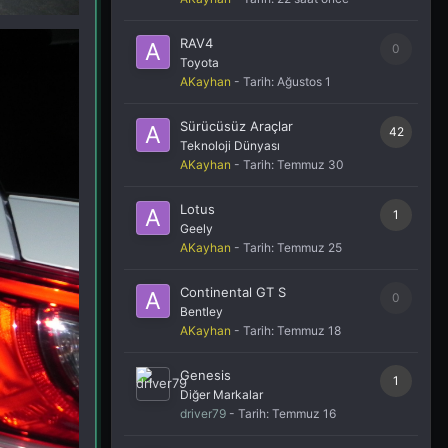
RAV4
0
Toyota
AKayhan
- Tarih:
Ağustos 1
Sürücüsüz Araçlar
42
Teknoloji Dünyası
AKayhan
- Tarih:
Temmuz 30
Lotus
1
Geely
AKayhan
- Tarih:
Temmuz 25
Continental GT S
0
Bentley
AKayhan
- Tarih:
Temmuz 18
Genesis
1
Diğer Markalar
driver79
- Tarih:
Temmuz 16