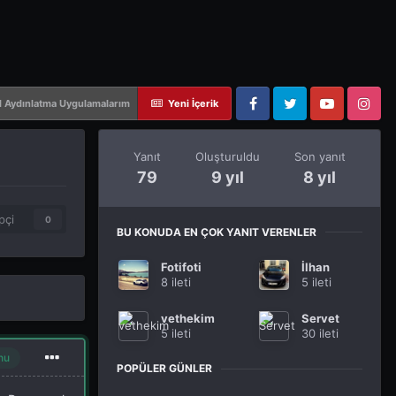
d Aydınlatma Uygulamalarım
Yeni İçerik
Facebook
Twitter
YouTube
Instagram
Yanıt
Oluşturuldu
Son yanıt
79
9 yıl
8 yıl
pçi
0
BU KONUDA EN ÇOK YANIT VERENLER
Fotifoti
İlhan
8 ileti
5 ileti
vethekim
Servet
5 ileti
30 ileti
nu
POPÜLER GÜNLER