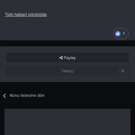
Tüm haberi görüntüle
1
Paylaş
Takipçi
0
Konu listesine dön