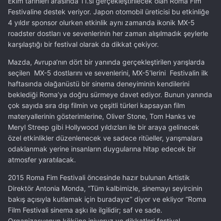
Ekim tarihleri arasında 11.si gerçekleştirilecek olan Roma Fim
Festivaline destek veriyor. Japon otomobil üreticisi bu etkinliğe
4 yıldır sponsor olurken etkinlik aynı zamanda ikonik MX-5
roadster dostları ve sevenlerinin her zaman alışılmadık şeylerle
karşılaştığı bir festival olarak da dikkat çekiyor.
Mazda, Avrupa‘nın dört bir yanında gerçekleştirilen yarışlarda
seçilen MX-5 dostlarını ve sevenlerini, MX-5’lerini Festivalin ilk
haftasında olağanüstü bir sinema deneyiminin kendilerini
beklediği Roma’ya doğru sürmeye davet ediyor. Bunun yanında
çok sayıda sıra dışı filmin ve çeşitli türleri kapsayan film
materyallerinin gösterimlerine, Oliver Stone, Tom Hanks ve
Meryl Streep gibi Hollywood yıldızları ile bir araya gelinecek
özel etkinlikler düzenlenecek ve sadece ritüeller, yarışmalara
odaklanmak yerine insanların duygularına hitap edecek bir
atmosfer yaratılacak.
2015 Roma Fim Festivali öncesinde hazır bulunan Artistik
Direktör Antonia Monda, “Tüm kalbimizle, sinemayı seyircinin
bakış açısıyla kutlamak için buradayız” diyor ve ekliyor “Roma
Film Festivali sinema aşkı ile ilgilidir; saf ve sade.
Organizasyonun köküne iniyoruz ve dikkatleri festival