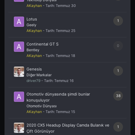
AKayhan
- Tarih:
Temmuz 30
Lotus
1
Geely
AKayhan
- Tarih:
Temmuz 25
Continental GT S
0
Bentley
AKayhan
- Tarih:
Temmuz 18
Genesis
1
Diğer Markalar
driver79
- Tarih:
Temmuz 16
Otomotiv dünyasında şimdi bunlar
38
konuşuluyor
Otomotiv Dünyası
AKayhan
- Tarih:
Temmuz 15
2020 CX5 Headup Display Camda Bulanık ve
1
Çift Görünüyor