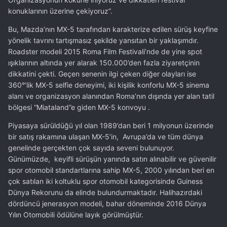
konuklarının üzerine çekiyoruz”.
Bu, Mazda’nın MX-5 tarafından karakterize edilen sürüş keyfine
yönelik tavrını tartışmasız şekilde yansıtan bir yaklaşımdır.
Roadster modeli 2015 Roma Film Festivali’nde de yine spot
ışıklarının altında yer alarak 150.000’den fazla ziyaretçinin
dikkatini çekti. Geçen senenin ilgi çeken diğer olayları ise
360°’lik MX-5 selfie deneyimi, iki kişilik konforlu MX-5 sinema
alanı ve organizasyon alanından Roma’nın dışında yer alan tatil
bölgesi “Miataland”e giden MX-5 konvoyu .
Piyasaya sürüldüğü yıl olan 1989’dan beri 1 milyonun üzerinde
bir satış rakamına ulaşan MX-5’in, Avrupa’da ve tüm dünya
genelinde gerçekten çok sayıda seveni bulunuyor.
Günümüzde, keyifli sürüşün yanında satın alınabilir ve güvenilir
spor otomobil standartlarına sahip MX-5, 2000 yılından beri en
çok satılan iki koltuklu spor otomobil kategorisinde Guiness
Dünya Rekorunu da elinde bulundurmaktadır. Halihazırdaki
dördüncü jenerasyon modeli, bahar döneminde 2016 Dünya
Yılın Otomobili ödülüne layık görülmüştür.