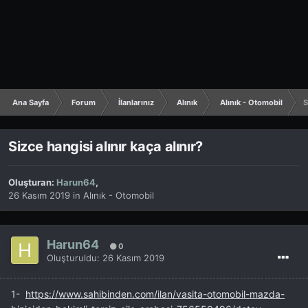
Ana Sayfa
Forum
İlanlarınız
Alınık
Alınık - Otomobil
S
Sizce hangisi alınır kaça alınır?
Oluşturan:
Harun64
,
26 Kasım 2019
in
Alınık - Otomobil
Harun64
0
Oluşturuldu:
26 Kasım 2019
1-
https://www.sahibinden.com/ilan/vasita-otomobil-mazda-