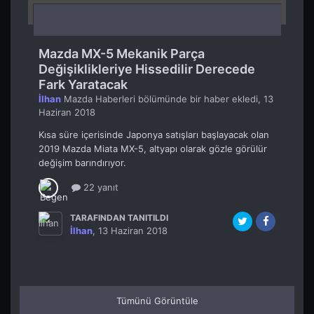
Mazda MX-5 Mekanik Parça
Değişiklikleriye Hissedilir Derecede
Fark Yaratacak
İlhan
Mazda Haberleri
bölümünde bir haber ekledi,
13
Haziran 2018
Kısa süre içerisinde Japonya satışları başlayacak olan
2019 Mazda Miata MX-5, altyapı olarak gözle görülür
değişim barındırıyor.
22 yanıt
TARAFINDAN TANITILDI
İlhan
,
13 Haziran 2018
Tümünü Görüntüle