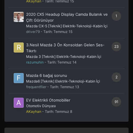
AKayhan
- Tarih:
Temmuz 15
2020 CX5 Headup Display Camda Bulanık ve
1
Çift Görünüyor
Mazda CX-5 [Teknik] Elektrik-Teknoloji-Kabin İçi
driver79
- Tarih:
Temmuz 15
3.Nesil Mazda 3 Ön Konsoldan Gelen Ses-
23
Tıkırtı
Mazda 3 [Teknik] Elektrik-Teknoloji-Kabin İçi
razumuhin
- Tarih:
Temmuz 14
Mazda 6 bağaj sorunu
2
Mazda6 [Teknik] Elektrik-Teknoloji-Kabin İçi
frequentflier
- Tarih:
Temmuz 13
EV Elektrikli Otomobiller
91
Otomotiv Dünyası
AKayhan
- Tarih:
Temmuz 8