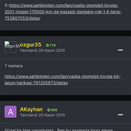
9-
https://www.sahibinden.com/ilan/vasita-otomobil-toyota-
2001-model-170000-km-de-kazasiz-degiseni-yok-1.4-terra-
753807053/detay
ozgur35
774
Yanıtlandı
26 Kasım 2019
7 numara
https://www.sahibinden.com/ilan/vasita-otomobil-toyota-bir-
japon-harikasi-761205673/detay
AKayhan
658
Yanıtlandı
26 Kasım 2019
Güzel bir liste yapmissiniz. Ben bu asamada biraz eleme