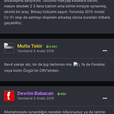
arkadaşıma satıyorum. Gözümü makyajlı kasalara diktim,
malum sitedeki 2 3 ilana baktım ama birinin kmsiyle oynanmış,
sıkıntılı bir araç. Birkaçı bütçemi aşıyor. Forumda 2015 model
Cx-5'i olup da satmayı düşünen arkadaş olursa buradan irtibata
geçebiliriz.
Mutlu Tekir
2.501
Yanıtlandı
5 Aralık 2019
Rav4 yakışır abi, bir de lpg taktırırsın mis.
Ya da Forester.
veya bizim Özgür'ün CRV'sinden.
Devrim Babacan
650
Yanıtlandı
5 Aralık 2019
Kilometresiyle oynandığını nereden biliyorsunuz ya da tahmin