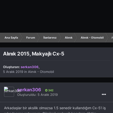
Ana Sayfa
Forum
İlanlarınız
Alınık
Alınık - Otomobil
A
Alınık 2015, Makyajlı Cx-5
Oluşturan:
serkan306
,
5 Aralık 2019
in
Alınık - Otomobil
serkan306
342
Oluşturuldu:
5 Aralık 2019
Arkadaşlar bir aksilik olmazsa 1.5 senedir kullandığım Cx-5'i iş