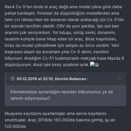
Rav4 Cx-5'ten önde bi araç değil ama model yılına göre daha
pahalı kardeşim. Forester de düşündüğüm modellerden ama
hem cvt olması hem de donanım olarak aratacağı için Cx-5'ten
bir sonraki tercihim olabilir. CRV de aynı şekilde. İşin aslı ben
aracımı çok seviyordum. Yol tutuşu, sürüş zevki, donanımı,
tasarımı komple bana hitap eden bir araç. Biraz kaşıntıdan,
biraz da model yükseltmek için satışını az önce verdim. Yani
başkasını alsam da duramam yine Cx-5 alırım, kendimi
biliyorum. Aradığım Cx-5'i bulamazsam makyajlı kasa Mazda 6
düşünüyorum. Arazi işini biraz azaltırım artık
05.12.2019 at 22:10, Devrim Babacan :
Kilometresiyle oynandığını nereden biliyorsunuz ya da
tahmin ediyorsunuz?
Muayene kayıtlarını ayarlamışlar ama servis kayıtlarını
unutmuşlar. Araç 2018de 160.000de bakıma girmiş, şu an
122.000de.