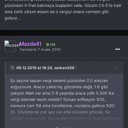
yüzünden X-Trail bakmaya başladım valla. Gözüm CX-5'te kalır
ama zehir zıkkım etsem de o vergiyi onlara vermem gibi
geliyor...
Mazda41
219
Yanıtlandı
7 Aralık 2019
06.12.2019 at 16:24, serkan306 :
Şu saçma sapan vergi sistemi yüzünden 2.0 araçtan
soğuyorum. Aracın yakıtı hiç gözümde değil, 1.6 gibi
yakıyor Allah var ama 5-6 yaşında araca yıllık 5.000 lira
vergi istemek neyin nesidir? Sorsan enflasyon %10,
memura zam %8 ama kendilerine, cezalara gelince %20-
25. Söylenecek çok şey var ama siyasete girecek, bu
yüzden susuyorum. Bu vergiler yüzünden X-Trail bakmaya
başladım valla. Gözüm CX-5'te kalır ama zehir zıkkım