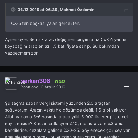
06.12.2019 at 06:39, Mehmet Özdemir :
CX-5'ten başkası yalan gerçekten.
Aynen öyle. Ben sık araç değiştiren biriyim ama Cx-5'i yerine
koyacağım araç en az 1.5 katı fiyata sahip. Bu bakımdan
vazgeçmem zor.
serkan306
342
Yanıtlandı
6 Aralık 2019
Şu saçma sapan vergi sistemi yüzünden 2.0 araçtan
soğuyorum. Aracın yakıtı hiç gözümde değil, 1.6 gibi yakıyor
Allah var ama 5-6 yaşında araca yıllık 5.000 lira vergi istemek
neyin nesidir? Sorsan enflasyon %10, memura zam %8 ama
kendilerine, cezalara gelince %20-25. Söylenecek çok şey var
ama siyasete girecek, bu yüzden susuyorum. Bu vergiler