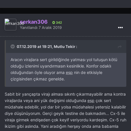
etrafımdakiler
CX-5'e LPG atsam kıyamam, zaten
eşim kısa mesafe kullanıyor hafta içi, çok mantıklı da
olmaz. Dizelde de kısa mesafe çok mantıklı değil ama
serkan306
nispeten uygun makyajlı bir Mazda 3 buldum. Bakalım ne
342
Yanıtlandı
7 Aralık 2019
olacak ama makyajlı CX-5 arayışım devam ediyor sonuç
olarak.
07.12.2019 at 19:21, Mutlu Tekir :
Aracın virajlara sert girildiğinde yatması yol tutuşun kötü
olduğu izlenimi uyandırmasın kesinlikle. Konfor odaklı
olduğundan öyle oluyor ama
esp
nin de etkisiyle
çizgisinden çıkmaz genelde.
Sabit bir yarıçapta virajı alması sıkıntı çıkarmayabilir ama kontra
virajlarda veya ani yük değişimi olduğunda
esp
çok sert
müdahale edebilir, yol dar bir yolsa müdahalesi yetersiz kalabilir
diye düşünüyorum. Gerçi geyik testine de bakmadım... Cx-5 ile
viraja girmek endişeden çok keyif veriyordu kardeşim. Cx-5 ruh
ikizim gibi aslında. Yani aradığım herşey onda ama babamla