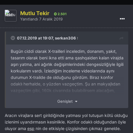
Mutlu Tekir
2.501
Yanıtlandı
7 Aralık 2019
07.12.2019 at 19:07, serkan306 :
Bugün ciddi olarak X-trailleri inceledim, donanım, yakıt,
tasarım olarak beni ikna etti ama qashqaiden kalan virajda
aşırı yatma, ani ağırlık değişimlerindeki dengesizliğiyle ilgili
korkularım vardı. İzlediğim inceleme videolarında aynı
durumun X-trailde de olduğunu gördüm. Biraz konfor
odaklı herhalde, o yüzden vazgeçtim. Şu an makyajlıdan
vazgeçtim gibi, 160k civarında bulabilirsem alacağım,
ikinci aracım olan Lancer'i de ilana koyacağım, o tarihe
Genişlet
kadar bi makyajlı denk gelmezse dizel 2017 Mazda 3
veya düşük km'li 2012 CX-5 alacağım. CX-5 ile dizel
Aracın virajlara sert girildiğinde yatması yol tutuşun kötü olduğu
Mazda 3'ün 15.000 km'lik kullanımda vergi artı yakıt farkı
izlenimi uyandırmasın kesinlikle. Konfor odaklı olduğundan öyle
5.000 TL'nin üzerinde. Kriz ortamında sadece hobilerime
oluyor ama
esp
nin de etkisiyle çizgisinden çıkmaz genelde.
erişim için bu farkı vermek mantıklı mı diye düşündürdüler