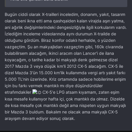
Bugün ciddi olarak X-trailleri inceledim, donanım, yakıt, tasarım
olarak beni ikna etti ama qashqaiden kalan virajda aşırı yatma,
ani ağırlık değişimlerindeki dengesizliğiyle ilgili korkularım vardı.
İzlediğim inceleme videolarında aynı durumun X-trailde de
olduğunu gördüm. Biraz konfor odaklı herhalde, o yüzden
vazgeçtim. Şu an makyajlıdan vazgeçtim gibi, 160k civarında
bulabilirsem alacağım, ikinci aracım olan Lancer'i de ilana
koyacağım, o tarihe kadar bi makyajlı denk gelmezse dizel
2017 Mazda 3 veya düşük km'li 2012 CX-5 alacağım. CX-5 ile
dizel Mazda 3'ün 15.000 km'lik kullanımda vergi artı yakıt farkı
5.000 TL'nin üzerinde. Kriz ortamında sadece hobilerime erişim
için bu farkı vermek mantıklı mı diye düşündürdüler
etrafımdakiler
CX-5'e LPG atsam kıyamam, zaten eşim
kısa mesafe kullanıyor hafta içi, çok mantıklı da olmaz. Dizelde
de kısa mesafe çok mantıklı değil ama nispeten uygun makyajlı
bir Mazda 3 buldum. Bakalım ne olacak ama makyajlı CX-5
arayışım devam ediyor sonuç olarak.