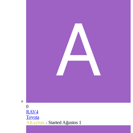
0
RAV4
Toyota
AKayhan
- Started
Ağustos 1