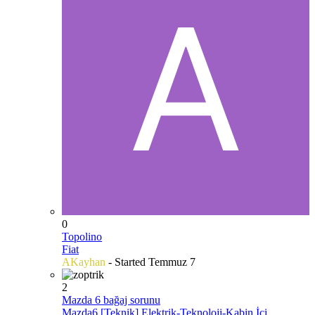
0
Topolino
Fiat
AKayhan
- Started
Temmuz 7
2
Mazda 6 bağaj sorunu
Mazda6 [Teknik] Elektrik-Teknoloji-Kabin İçi