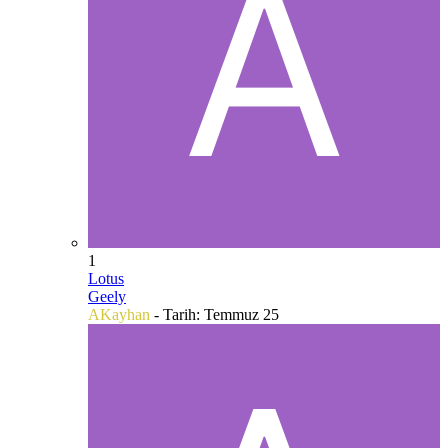
1
Lotus
Geely
AKayhan
- Tarih:
Temmuz 25