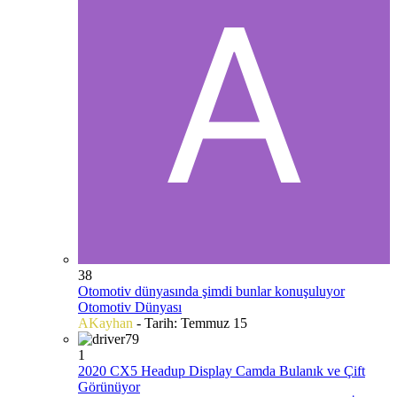
38
Otomotiv dünyasında şimdi bunlar konuşuluyor
Otomotiv Dünyası
AKayhan
- Tarih:
Temmuz 15
1
2020 CX5 Headup Display Camda Bulanık ve Çift
Görünüyor