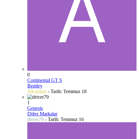
0
Continental GT S
Bentley
AKayhan
- Tarih:
Temmuz 18
1
Genesis
Diğer Markalar
driver79
- Tarih:
Temmuz 16