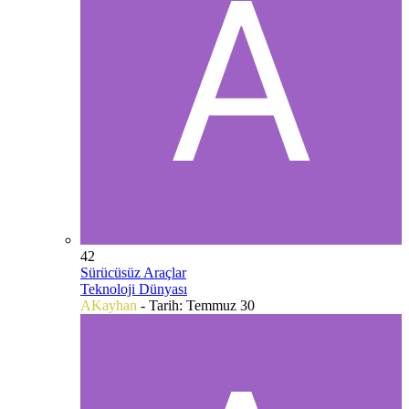
42
Sürücüsüz Araçlar
Teknoloji Dünyası
AKayhan
- Tarih:
Temmuz 30