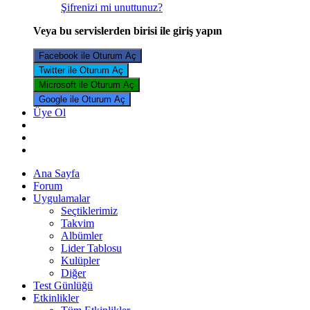
Şifrenizi mi unuttunuz?
Veya bu servislerden birisi ile giriş yapın
Facebook ile Oturum Aç
Twitter ile Oturum Aç
Microsoft ile Oturum Aç
Google ile Oturum Aç
Üye Ol
Ana Sayfa
Forum
Uygulamalar
Seçtiklerimiz
Takvim
Albümler
Lider Tablosu
Kulüpler
Diğer
Test Günlüğü
Etkinlikler