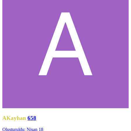
AKayhan
658
Oluşturuldu:
Nisan 18