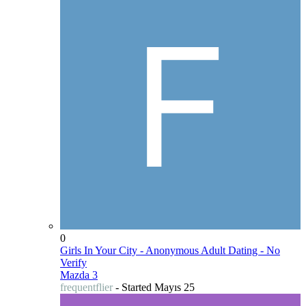
0
Girls In Your City - Anonymous Adult Dating - No
Verify
Mazda 3
frequentflier
- Started
Mayıs 25