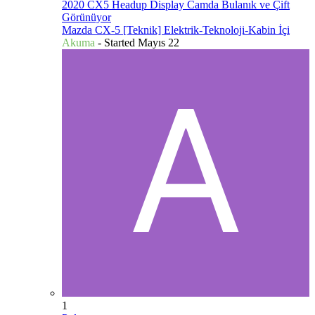
2020 CX5 Headup Display Camda Bulanık ve Çift
Görünüyor
Mazda CX-5 [Teknik] Elektrik-Teknoloji-Kabin İçi
Akuma
- Started
Mayıs 22
1