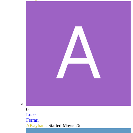
0
Luce
Ferrari
AKayhan
- Started
Mayıs 26