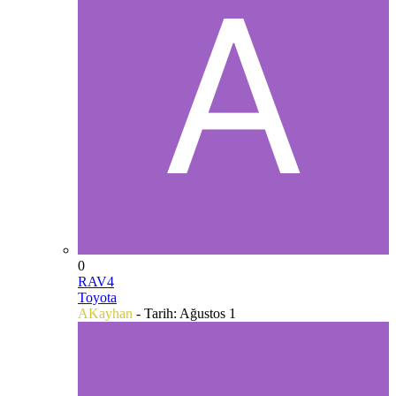
0
RAV4
Toyota
AKayhan
- Tarih:
Ağustos 1