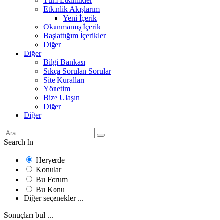
Tüm Etkinlikler
Etkinlik Akışlarım
Yeni İçerik
Okunmamış İçerik
Başlattığım İçerikler
Diğer
Diğer
Bilgi Bankası
Sıkça Sorulan Sorular
Site Kuralları
Yönetim
Bize Ulaşın
Diğer
Diğer
Search In
Heryerde
Konular
Bu Forum
Bu Konu
Diğer seçenekler ...
Sonuçları bul ...