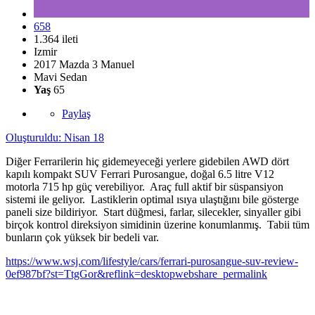
658
1.364 ileti
Izmir
2017 Mazda 3 Manuel
Mavi Sedan
Yaş
65
Paylaş
Oluşturuldu:
Nisan 18
Diğer Ferrarilerin hiç gidemeyeceği yerlere gidebilen AWD dört
kapılı kompakt SUV Ferrari Purosangue, doğal 6.5 litre V12
motorla 715 hp güç verebiliyor. Araç full aktif bir süspansiyon
sistemi ile geliyor. Lastiklerin optimal ısıya ulaştığını bile gösterge
paneli size bildiriyor. Start düğmesi, farlar, silecekler, sinyaller gibi
birçok kontrol direksiyon simidinin üzerine konumlanmış. Tabii tüm
bunların çok yüksek bir bedeli var.
https://www.wsj.com/lifestyle/cars/ferrari-purosangue-suv-review-
0ef987bf?st=TtgGor&reflink=desktopwebshare_permalink