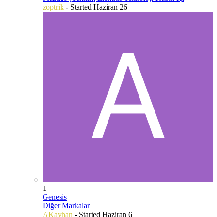
zoptrik
- Started
Haziran 26
1
Genesis
Diğer Markalar
AKayhan
- Started
Haziran 6