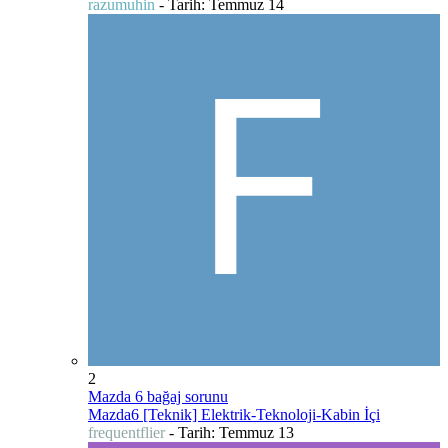
razumuhin
- Tarih:
Temmuz 14
2
Mazda 6 bağaj sorunu
Mazda6 [Teknik] Elektrik-Teknoloji-Kabin İçi
frequentflier
- Tarih:
Temmuz 13