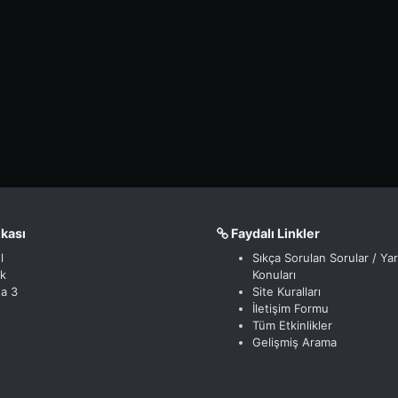
nkası
Faydalı Linkler
l
Sıkça Sorulan Sorular / Ya
ik
Konuları
a 3
Site Kuralları
İletişim Formu
Tüm Etkinlikler
Gelişmiş Arama