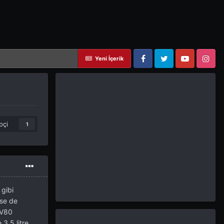
Yeni İçerik
Facebook
Twitter
YouTube
Instagram
pçi
1
 gibi
ese de
GV80
 3.5 litre