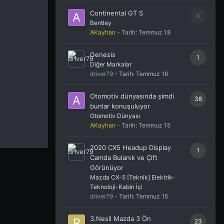
Continental GT S
0
Bentley
AKayhan
- Tarih:
Temmuz 18
Genesis
1
Diğer Markalar
driver79
- Tarih:
Temmuz 16
Otomotiv dünyasında şimdi
38
bunlar konuşuluyor
Otomotiv Dünyası
AKayhan
- Tarih:
Temmuz 15
2020 CX5 Headup Display
1
Camda Bulanık ve Çift
Görünüyor
Mazda CX-5 [Teknik] Elektrik-
Teknoloji-Kabin İçi
driver79
- Tarih:
Temmuz 15
3.Nesil Mazda 3 Ön
23