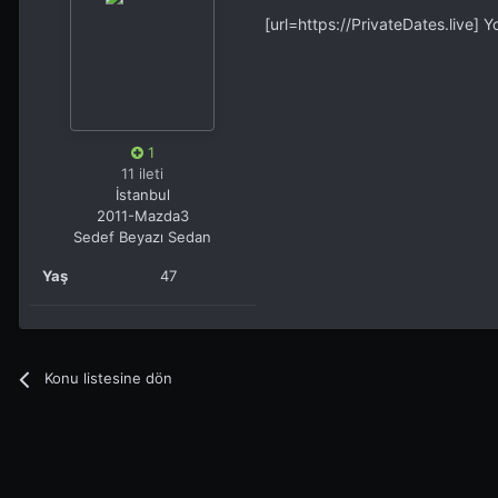
[url=https://PrivateDates.live] Y
1
11 ileti
İstanbul
2011-Mazda3
Sedef Beyazı Sedan
Yaş
47
Konu listesine dön