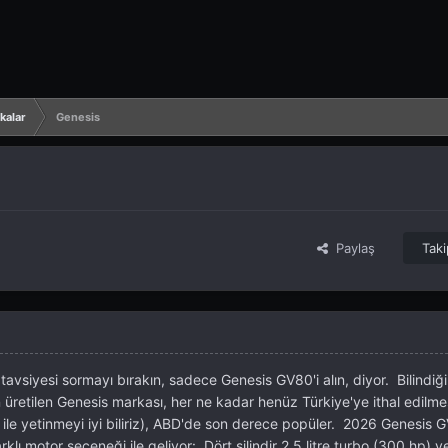
kalar
Genesis
Paylaş
Taki
avsiyesi sormayı bırakın, sadece Genesis GV80'i alın, diyor. Bilindiği
üretilen Genesis markası, her ne kadar henüz Türkiye'ye ithal edilm
 ile yetinmeyi iyi biliriz), ABD'de son derece popüler. 2026 Genesis 
rklı motor seçeneği ile geliyor: Dört silindir 2.5 litre turbo (300 hp) ve