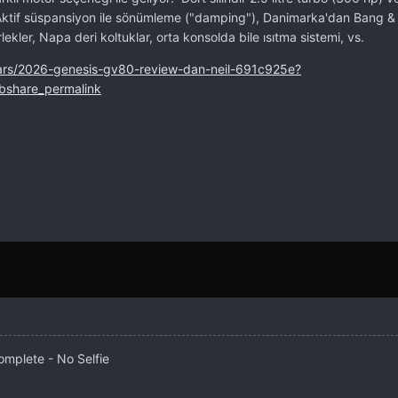
k. Aktif süspansiyon ile sönümleme ("damping"), Danimarka'dan Bang &
lekler, Napa deri koltuklar, orta konsolda bile ısıtma sistemi, vs.
/cars/2026-genesis-gv80-review-dan-neil-691c925e?
bshare_permalink
complete - No Selfie