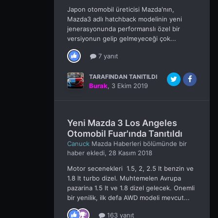
Japon otomobil üreticisi Mazda'nın,
Mazda3 adlı hatchback modelinin yeni
jenerasyonunda performanslı özel bir
versiyonun gelip gelmeyeceği çok...
7 yanıt
TARAFINDAN TANITILDI
Burak
,
3 Ekim 2019
Yeni Mazda 3 Los Angeles
Otomobil Fuar'ında Tanıtıldı
Canuck
Mazda Haberleri
bölümünde bir
haber ekledi,
28 Kasım 2018
Motor secenekleri 1.5, 2, 2.5 lt benzin ve
1.8 lt turbo dizel. Muhtemelen Avrupa
pazarina 1.5 lt ve 1.8 dizel gelecek. Onemli
bir yenilik, ilk defa AWD modeli mevcut...
163 yanıt