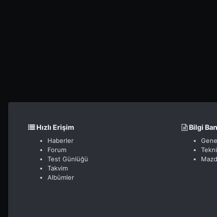
Hızlı Erişim
Bilgi Ba
Haberler
Gene
Forum
Tekn
Test Günlüğü
Mazd
Takvim
Albümler