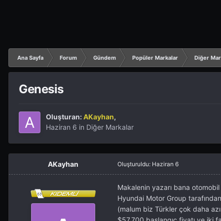
Ana Sayfa
Forum
Gündem
Popüler Markalar
Diğer Mar
Genesis
Oluşturan:
AKayhan
,
Haziran 6
in
Diğer Markalar
AKayhan
Oluşturuldu:
Haziran 6
Makalenin yazarı bana otomobil t
Hyundai Motor Group tarafından 
(malum biz Türkler çok daha azı
$57,700 başlangıç fiyatı ve iki fa