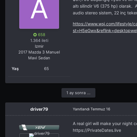
altı silindir V6 (375 hp) olara
audio stereo sistem, 22 inç teker
https://www.wsj.com/lifestyle
st=H5eGwx&reflink=desktopwe
658
1.364 ileti
Izmir
2017 Mazda 3 Manuel
Mavi Sedan
Yaş
65
1 ay sonra ...
driver79
Yanıtlandı
Temmuz 16
A real girl will make your night 
https://PrivateDates.live