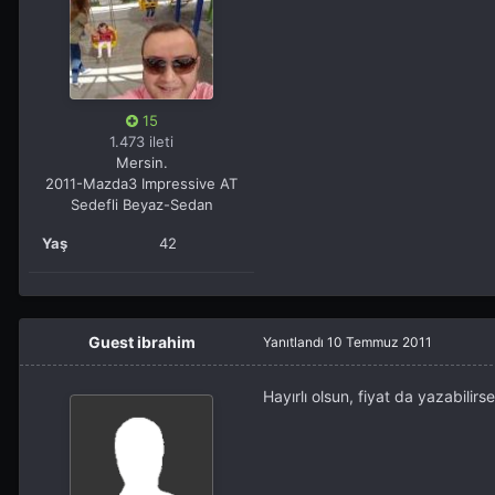
15
1.473 ileti
Mersin.
2011-Mazda3 Impressive AT
Sedefli Beyaz-Sedan
Yaş
42
Guest ibrahim
Yanıtlandı
10 Temmuz 2011
Hayırlı olsun, fiyat da yazabilirs