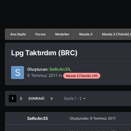
Ana Sayfa
Forum
Modeller
Mazda 3
Mazda 3 [Teknik]
Lpg Taktırdım (BRC)
Oluşturan:
SeRcAn35
,
9 Temmuz 2011
in
Mazda 3 [Teknik] LPG
1
2
SONRAKI
Sayfa 1 - 2
SeRcAn35
Oluşturuldu:
9 Temmuz 2011