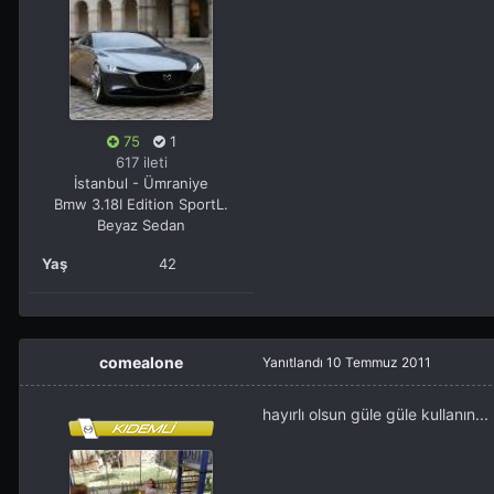
75
1
617 ileti
İstanbul - Ümraniye
Bmw 3.18I Edition SportL.
Beyaz Sedan
Yaş
42
comealone
Yanıtlandı
10 Temmuz 2011
hayırlı olsun güle güle kullanı