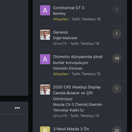
Continental GT S
0
Bentley
AKayhan
- Tarih:
Temmuz 18
Genesis
1
Diğer Markalar
driver79
- Tarih:
Temmuz 16
Otomotiv dünyasında şimdi
38
bunlar konuşuluyor
Otomotiv Dünyası
AKayhan
- Tarih:
Temmuz 15
2020 CX5 Headup Display
1
Camda Bulanık ve Çift
Görünüyor
Mazda CX-5 [Teknik] Elektrik-
Teknoloji-Kabin İçi
driver79
- Tarih:
Temmuz 15
3.Nesil Mazda 3 Ön
23