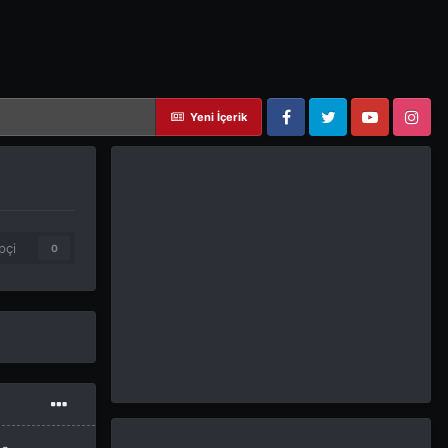
Yeni İçerik
Facebook
Twitter
YouTube
Instagram
pçi
0