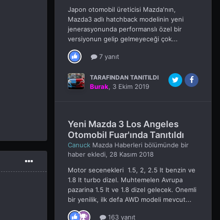
Japon otomobil üreticisi Mazda'nın,
Mazda3 adlı hatchback modelinin yeni
jenerasyonunda performanslı özel bir
versiyonun gelip gelmeyeceği çok...
7 yanıt
TARAFINDAN TANITILDI
Burak
,
3 Ekim 2019
Yeni Mazda 3 Los Angeles
Otomobil Fuar'ında Tanıtıldı
Canuck
Mazda Haberleri
bölümünde bir
haber ekledi,
28 Kasım 2018
Motor secenekleri 1.5, 2, 2.5 lt benzin ve
1.8 lt turbo dizel. Muhtemelen Avrupa
pazarina 1.5 lt ve 1.8 dizel gelecek. Onemli
bir yenilik, ilk defa AWD modeli mevcut...
163 yanıt