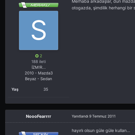
Merhaba arkadaşlar, dün mazda 
otogazda, şimdilik herhangi bir
2
188 ileti
İZM!R...
2010 - Mazda3
Beyaz - Sedan
Yaş
35
NoooFearrrr
Yanıtlandı
9 Temmuz 2011
hayırlı olsun güle güle kullan...