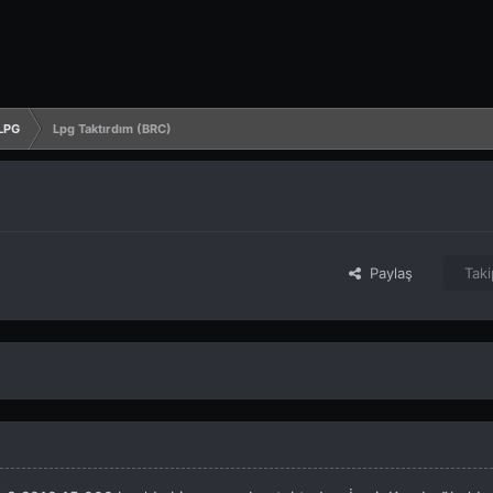
 LPG
Lpg Taktırdım (BRC)
Paylaş
Taki