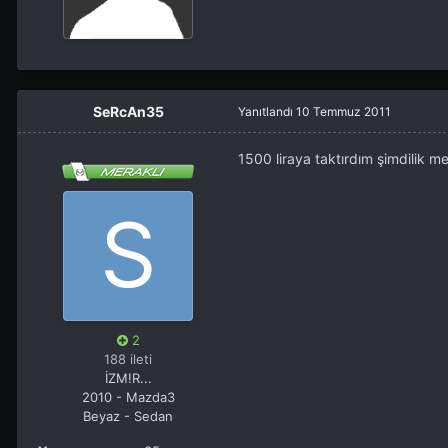
SeRcAn35
Yanıtlandı
10 Temmuz 2011
1500 liraya taktırdım şimdilik
2
188 ileti
İZM!R...
2010 - Mazda3
Beyaz - Sedan