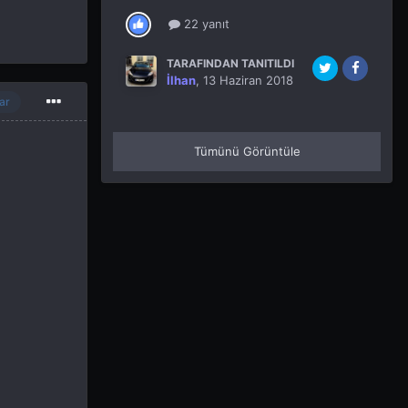
22 yanıt
TARAFINDAN TANITILDI
İlhan
,
13 Haziran 2018
ar
Tümünü Görüntüle