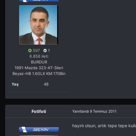
597
1
6.856 ileti
BURDUR
1991-Mazda 323-AT-3ileri
Beyaz-HB 1.6GLX KM:170Bin
Yaş
48
Fotifoti
Yanıtlandı
9 Temmuz 2011
hayırlı olsun, artık tepe tepe ku