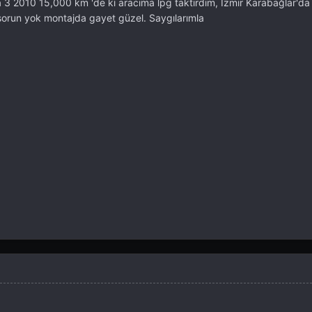
3 2010 15,000 km 'de ki aracıma lpg taktırdım, İzmir Karabağlar'da
 sorun yok montajda gayet güzel. Saygılarımla