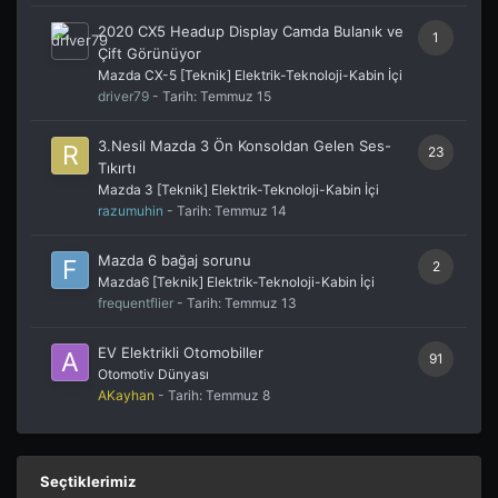
2020 CX5 Headup Display Camda Bulanık ve
1
Çift Görünüyor
Mazda CX-5 [Teknik] Elektrik-Teknoloji-Kabin İçi
driver79
- Tarih:
Temmuz 15
3.Nesil Mazda 3 Ön Konsoldan Gelen Ses-
23
Tıkırtı
Mazda 3 [Teknik] Elektrik-Teknoloji-Kabin İçi
razumuhin
- Tarih:
Temmuz 14
Mazda 6 bağaj sorunu
2
Mazda6 [Teknik] Elektrik-Teknoloji-Kabin İçi
frequentflier
- Tarih:
Temmuz 13
EV Elektrikli Otomobiller
91
Otomotiv Dünyası
AKayhan
- Tarih:
Temmuz 8
Seçtiklerimiz