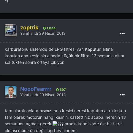
:'(
zoptrik
1.044
Yanıtlandı
29 Nisan 2012
karburatörlü sistemde de LPG filtresi var. Kaputun altına
konulan ana kesicinin altında küçük bir filtre. 13 somunla altını
söktükten sonra ortaya çıkıyor.
NoooFearrrr
597
Yanıtlandı
29 Nisan 2012
tam olarak anlatırmısınız, ana kesici neresi kaputun altı derken
tam olarak motorun hangi kısmını kastettiniz acaba. nerenin 13
somununu açmak gerek
aracın kendisinde öle bir filtre
olması mümkün değil lpg beyinindemi.