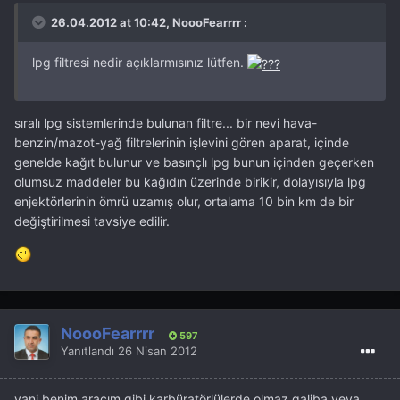
26.04.2012 at 10:42, NoooFearrrr :
lpg filtresi nedir açıklarmısınız lütfen.
sıralı lpg sistemlerinde bulunan filtre... bir nevi hava-
benzin/mazot-yağ filtrelerinin işlevini gören aparat, içinde
genelde kağıt bulunur ve basınçlı lpg bunun içinden geçerken
olumsuz maddeler bu kağıdın üzerinde birikir, dolayısıyla lpg
enjektörlerinin ömrü uzamış olur, ortalama 10 bin km de bir
değiştirilmesi tavsiye edilir.
NoooFearrrr
597
Yanıtlandı
26 Nisan 2012
yani benim aracım gibi karbüratörlülerde olmaz galiba veya