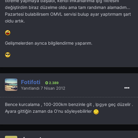
titreme yapmaya başladı, kendi imkanlarımla lpg filtresini
değiştirdim biraz düzelme oldu ama tam randıman alamadım...
Pazartesi bulabilirsem OMVL servisi bulup ayar yaptırmam şart
oldu artık.
Gelişmelerden ayrıca bilgilendirme yaparım.
Fotifoti
2.389
Yanıtlandı
7 Nisan 2012
Bence kurcalama , 100-200km benzinle git , lpgye geç düzelir .
Ayara gittiğin zaman da O'nu söyleyebilirler