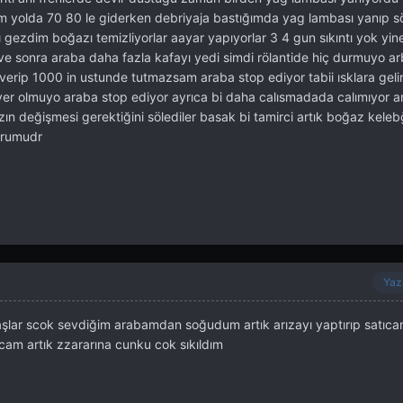
 yolda 70 80 le giderken debriyaja bastığımda yag lambası yanıp 
gezdim boğazı temizliyorlar aayar yapıyorlar 3 4 gun sıkıntı yok yin
tı ve sonra araba daha fazla kafayı yedi simdi rölantide hiç durmuyo a
erip 1000 in ustunde tutmazsam araba stop ediyor tabii ısklara gel
er olmuyo araba stop ediyor ayrıca bi daha calısmadada calımıyor 
ın değişmesi gerektiğini sölediler basak bi tamirci artık boğaz kelebğ
oğrumudr
Yaz
aşlar scok sevdiğim arabamdan soğudum artık arızayı yaptırıp satıca
am artık zzararına cunku cok sıkıldım