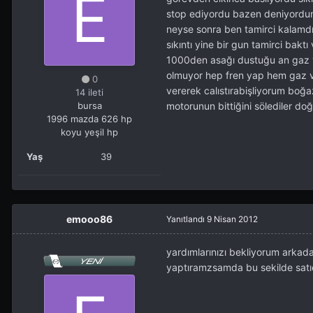
stop ediyordu bazen deniyordum
neyse sonra ben tamirci kalamdı 
sıkıntı yine bir gun tamirci bak
1000den asağı dustuğu an gaz v
olmuyor hep fren yap hem gaz v
0
vererek calıstırabişliyorum boğaz
14 ileti
bursa
motorunun bittiğini sölediler d
1996 mazda 626 hp
koyu yeşil hp
Yaş
39
emooo86
Yanıtlandı
9 Nisan 2012
yardımlarınızı bekliyorum arkad
yaptıramzsamda bu sekilde satıc