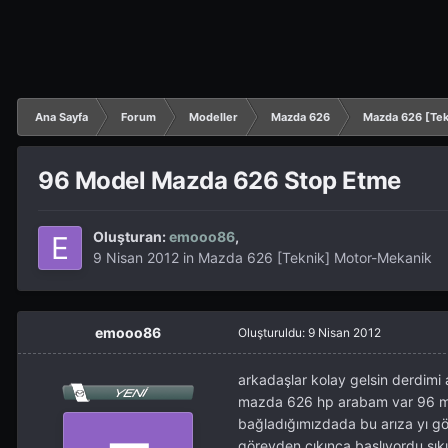
Ana Sayfa
Forum
Modeller
Mazda 626
Mazda 626 [Tek
96 Model Mazda 626 Stop Etme
Oluşturan:
emooo86
,
9 Nisan 2012
in
Mazda 626 [Teknik] Motor-Mekanik
emooo86
Oluşturuldu:
9 Nisan 2012
arkadaşlar kolay gelsin derdimi 
mazda 626 hp arabam var 96 mo
bağladığımızdada bu arıza yı gö
görevden cıkınca baslıyordu sık