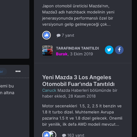
Japon otomobil üreticisi Mazda'nın,
Mazda3 adlı hatchback modelinin yeni
jenerasyonunda performanslı özel bir
versiyonun gelip gelmeyeceği çok...
7 yanıt
TARAFINDAN TANITILDI
Burak
,
3 Ekim 2019
ar
Yeni Mazda 3 Los Angeles
Otomobil Fuar'ında Tanıtıldı
lemi bu
Canuck
Mazda Haberleri
bölümünde bir
n altına
haber ekledi,
28 Kasım 2018
Motor secenekleri 1.5, 2, 2.5 lt benzin ve
1.8 lt turbo dizel. Muhtemelen Avrupa
pazarina 1.5 lt ve 1.8 dizel gelecek. Onemli
bir yenilik, ilk defa AWD modeli mevcut...
163 yanıt