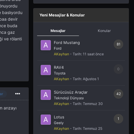
sönuyordu
e baslıyordu
Yeni Mesajlar & Konular
rbaa devir
ince buda
Mesajlar
Konular
anca gaz
i ve rölanti
Ford Mustang
81
Ford
AKayhan
- Tarih:
11 saat önce
RAV4
0
Toyota
AKayhan
- Tarih:
Ağustos 1
Sürücüsüz Araçlar
42
ar
Teknoloji Dünyası
AKayhan
- Tarih:
Temmuz 30
m arızayı
Lotus
1
Geely
AKayhan
- Tarih:
Temmuz 25