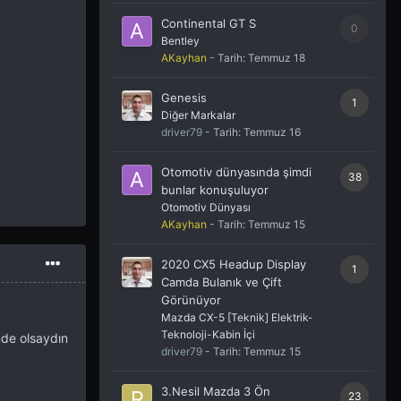
Continental GT S
0
Bentley
AKayhan
- Tarih:
Temmuz 18
Genesis
1
Diğer Markalar
driver79
- Tarih:
Temmuz 16
Otomotiv dünyasında şimdi
38
bunlar konuşuluyor
Otomotiv Dünyası
AKayhan
- Tarih:
Temmuz 15
2020 CX5 Headup Display
1
Camda Bulanık ve Çift
Görünüyor
Mazda CX-5 [Teknik] Elektrik-
Teknoloji-Kabin İçi
inde olsaydın
driver79
- Tarih:
Temmuz 15
3.Nesil Mazda 3 Ön
23