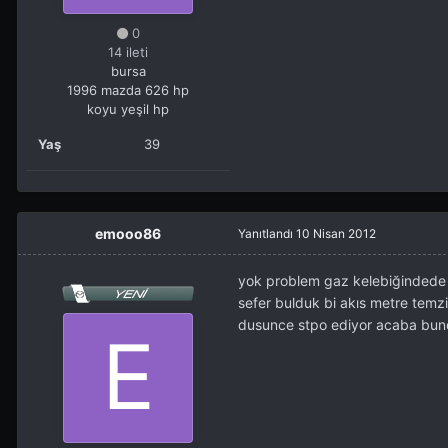
0
14 ileti
bursa
1996 mazda 626 hp
koyu yeşil hp
Yaş
39
emooo86
Yanıtlandı
10 Nisan 2012
yok problem gaz kelebiğindede 
sefer bulduk bi akıs metre temzi
dusunce stpo ediyor acaba bun