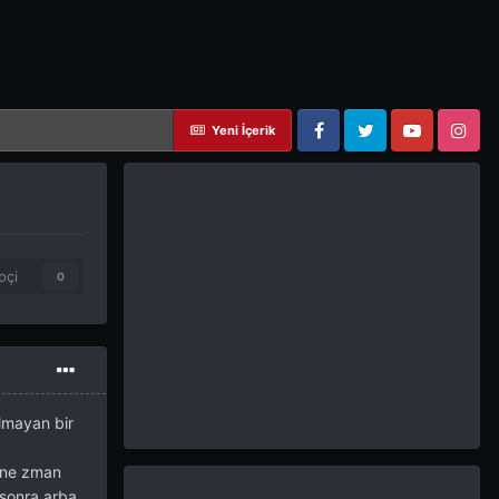
Yeni İçerik
Facebook
Twitter
YouTube
Instagram
pçi
0
almayan bir
e ne zman
 sonra arba