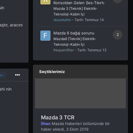
Konsoldan Gelen Ses-Tıkırtı
sin
Mazda 3 [Teknik] Elektrik-
Teknoloji-Kabin İçi
razumuhin
- Tarih:
Temmuz 14
ştır, aracını
Mazda 6 bağaj sorunu
2
Mazda6 [Teknik] Elektrik-
Teknoloji-Kabin İçi
frequentflier
- Tarih:
Temmuz 13
Seçtiklerimiz
ar
shi nin
Mazda 3 TCR
İlhan
Mazda Haberleri
bölümünde bir
haber ekledi,
3 Ekim 2019