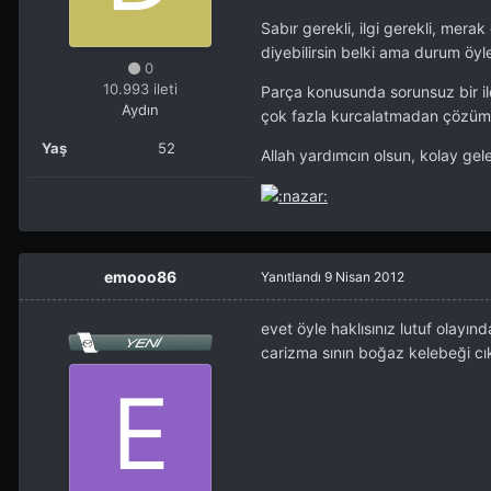
Sabır gerekli, ilgi gerekli, mera
diyebilirsin belki ama durum öyle
0
10.993 ileti
Parça konusunda sorunsuz bir ilde
Aydın
çok fazla kurcalatmadan çözüm
Yaş
52
Allah yardımcın olsun, kolay gele
emooo86
Yanıtlandı
9 Nisan 2012
evet öyle haklısınız lutuf olayı
carizma sının boğaz kelebeği cık