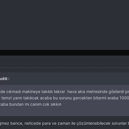
o86 :
de cıkmadı makineye takıldı tekrar hava akıs metresinde gösterdi p
e temzi yarın takılıcak acaba bu sorunu gercekten bitermi araba 1000
acaba bundan mı canım cok sıkkın
ğmez bence, neticede para ve zaman ile çözümlenebilecek sorunlar b