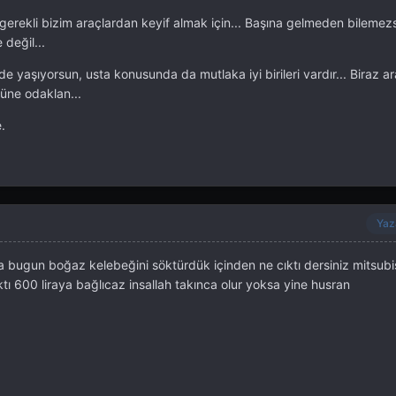
k gerekli bizim araçlardan keyif almak için... Başına gelmeden bilemez
 değil...
 yaşıyorsun, usta konusunda da mutlaka iyi birileri vardır... Biraz ara
üne odaklan...
.
Yaz
nda bugun boğaz kelebeğini söktürdük içinden ne cıktı dersiniz mitsubi
tı 600 liraya bağlıcaz insallah takınca olur yoksa yine husran