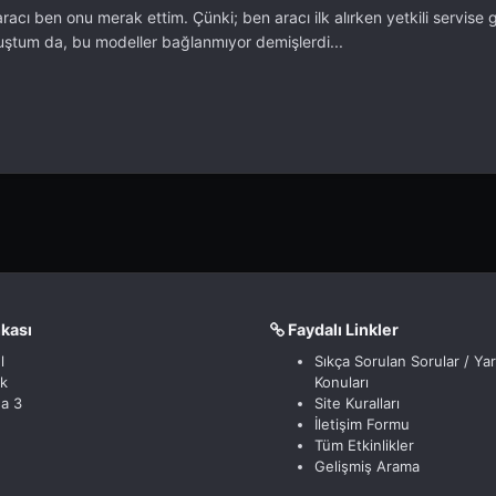
acı ben onu merak ettim. Çünki; ben aracı ilk alırken yetkili servise 
ştum da, bu modeller bağlanmıyor demişlerdi...
nkası
Faydalı Linkler
l
Sıkça Sorulan Sorular / Ya
ik
Konuları
a 3
Site Kuralları
İletişim Formu
Tüm Etkinlikler
Gelişmiş Arama