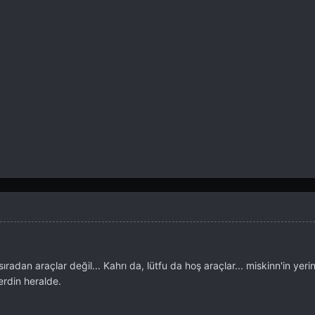
ıradan araçlar değil... Kahrı da, lütfu da hoş araçlar... miskinn'in yer
rdin heralde.