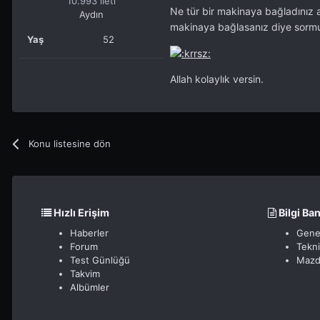
10.993 ileti
Ne tür bir makinaya bağladınız ar
Aydın
makinaya bağlasanız diye sormu
Yaş
52
Allah kolaylık versin.
Konu listesine dön
Hızlı Erişim
Bilgi Ba
Haberler
Gene
Forum
Tekn
Test Günlüğü
Mazd
Takvim
Albümler