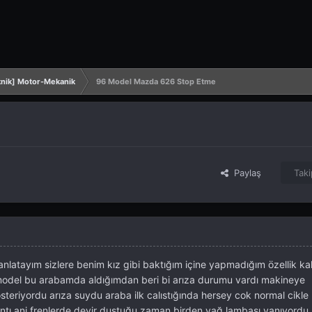
nik] Motor-Mekanik
96 Model Mazda 626 Stop Etme
Paylaş
Taki
anlatayım sizlere benim kız gibi baktığım içine yapmadığım özellik k
del bu arabamda aldığımdan beri bi arıza durumu vardı makineye
steriyordu arıza suydu araba ilk calıstığında hersey cok normal cikl
ıntı ani frenlerde devir dustuğu zaman birden yağ lambası yanıyordu