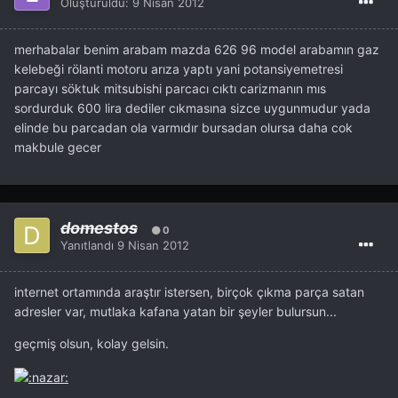
Oluşturuldu:
9 Nisan 2012
merhabalar benim arabam mazda 626 96 model arabamın gaz
kelebeği rölanti motoru arıza yaptı yani potansiyemetresi
parcayı söktuk mitsubishi parcacı cıktı carizmanın mıs
sordurduk 600 lira dediler cıkmasına sizce uygunmudur yada
elinde bu parcadan ola varmıdır bursadan olursa daha cok
makbule gecer
domestos
0
Yanıtlandı
9 Nisan 2012
internet ortamında araştır istersen, birçok çıkma parça satan
adresler var, mutlaka kafana yatan bir şeyler bulursun...
geçmiş olsun, kolay gelsin.