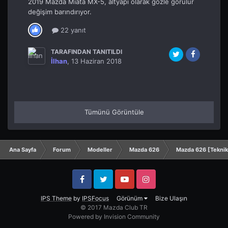
2019 Mazda Miata MX-5, altyapı olarak gözle görülür
değişim barındırıyor.
22 yanıt
TARAFINDAN TANITILDI
İlhan
,
13 Haziran 2018
Tümünü Görüntüle
Ana Sayfa
Forum
Modeller
Mazda 626
Mazda 626 [Tekni
Facebook
Twitter
YouTube
Instagram
IPS Theme
by
IPSFocus
Görünüm
Bize Ulaşın
© 2017 Mazda Club TR
Powered by Invision Community