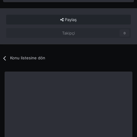
Paylaş
Takipçi
0
Konu listesine dön