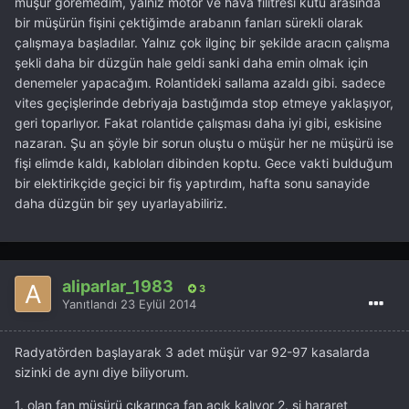
müşür göremedim, yalnız motor ve hava filitresi kutu arasında
bir müşürün fişini çektiğimde arabanın fanları sürekli olarak
çalışmaya başladılar. Yalnız çok ilginç bir şekilde aracın çalışma
şekli daha bir düzgün hale geldi sanki daha emin olmak için
denemeler yapacağım. Rolantideki sallama azaldı gibi. sadece
vites geçişlerinde debriyaja bastığımda stop etmeye yaklaşıyor,
geri toparlıyor. Fakat rolantide çalışması daha iyi gibi, eskisine
nazaran. Şu an şöyle bir sorun oluştu o müşür her ne müşürü ise
fişi elimde kaldı, kabloları dibinden koptu. Gece vakti bulduğum
bir elektirikçide geçici bir fiş yaptırdım, hafta sonu sanayide
daha düzgün bir şey uyarlayabiliriz.
aliparlar_1983
3
Yanıtlandı
23 Eylül 2014
Radyatörden başlayarak 3 adet müşür var 92-97 kasalarda
sizinki de aynı diye biliyorum.
1. olan fan müşürü çıkarınca fan açık kalıyor 2. si hararet