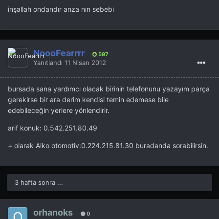
inşallah ondandır arıza nın sebebi
NoooFearrrr
597
Yanıtlandı
11 Nisan 2012
bursada sana yardımcı olacak birinin telefonunu yazayım parça
gerekirse bir ara derim kendisi temin edemese bile
edebileceğin yerlere yönlendirir.
arif konuk: 0.542.251.80.49
+ olarak Alko otomotiv:0.224.215.81.30 buradanda sorabilirsin.
3 hafta sonra ...
orhanoks
0