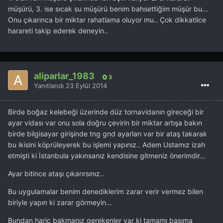
müşürü, 3. ise sıcak su müşürü benim bahsettiğim müşür bu...
Onu çıkarınca bir miktar rahatlama oluyor mu.. Çok dikkatlice
harareti takip ederek deneyin..
aliparlar_1983
3
Yanıtlandı
23 Eylül 2014
Birde boğaz kelebeği üzerinde düz tornavidanın gireceği bir
ayar vidası var onu sola doğru çevirin bir miktar artışa bakın
birde bilgisayar girişinde tng gnd ayarları var bir ataş takarak
bu ikisini köprüleyerek bu işlemi yapınız.. Adem Ustamız izah
etmişti ki İstanbula yakınsanız kendisine gitmeniz önerimdir...
Ayar bitince ataşı çıkarırsınız..
Bu uygulamalar benim denediklerim zarar verir vermez bilen
biriyle yapın ki zarar görmeyin...
Bundan hariç bakmanız gerekenler var ki tamamı başıma