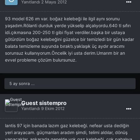
Yanıtlandı
2 Mayıs 2012
93 model 626 ım var. boğaz kelebeği ile ilgil aynı sorunu
yaşadım.Rölanti durduk yerde yükselip alçalıyordu.640 tl sıfırı
idi.çıkmasına 200-250 tl gibi fiyat verdiler.başka bir ustaya
götürdüm boğaz kelebeğini güzelce bir temizledi bir gün kadar
balata temizleme suyunda bıraktı.yaklaşık üç aydır aracımı
sorunsuz kullanıyorum.Öncelik iyi usta derim.Umarım bir an
evvel probleme çözüm bulursunuz.
5 ay sonra ...
Guest sistempro
Yanıtlandı
9 Ekim 2012
lantis 97 için banada lazım gaz kelebeği. nefear usta dediğin
yeri arayacam. güçmanları aradım şimdi, telimi aldılar, dönüş
yapacaklar. ankarada genelde yok gaz kelebeği. çok pahalıya