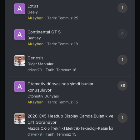
Lotus
1
Geely
AKayhan
- Tarih:
Temmuz 25
Continental GT S
0
Bentley
AKayhan
- Tarih:
Temmuz 18
Genesis
1
Diğer Markalar
driver79
- Tarih:
Temmuz 16
Otomotiv dünyasında şimdi bunlar
38
konuşuluyor
Otomotiv Dünyası
AKayhan
- Tarih:
Temmuz 15
2020 CX5 Headup Display Camda Bulanık ve
1
Çift Görünüyor
Mazda CX-5 [Teknik] Elektrik-Teknoloji-Kabin İçi
driver79
- Tarih:
Temmuz 15