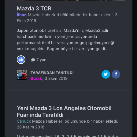
Mazda 3 TCR
İlhan
Mazda Haberleri
bölümünde bir haber ekledi,
3
Ekim 2019
Japon otomobil üreticisi Mazda'nın, Mazda3 adlı
hatchback modelinin yeni jenerasyonunda
performanslı özel bir versiyonun gelip gelmeyeceği
çok konuşuldu. Bugün böyle bir versiyon geldi...
7 yanıt
TARAFINDAN TANITILDI
Burak
,
3 Ekim 2019
Yeni Mazda 3 Los Angeles Otomobil
Fuar'ında Tanıtıldı
Canuck
Mazda Haberleri
bölümünde bir haber ekledi,
28 Kasım 2018
Motor secenekleri 1.5, 2, 2.5 lt benzin ve 1.8 lt turbo