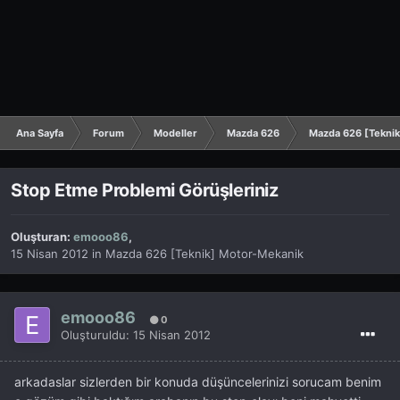
Ana Sayfa
Forum
Modeller
Mazda 626
Mazda 626 [Tekni
Stop Etme Problemi Görüşleriniz
Oluşturan:
emooo86
,
15 Nisan 2012
in
Mazda 626 [Teknik] Motor-Mekanik
emooo86
0
Oluşturuldu:
15 Nisan 2012
arkadaslar sizlerden bir konuda düşüncelerinizi sorucam benim