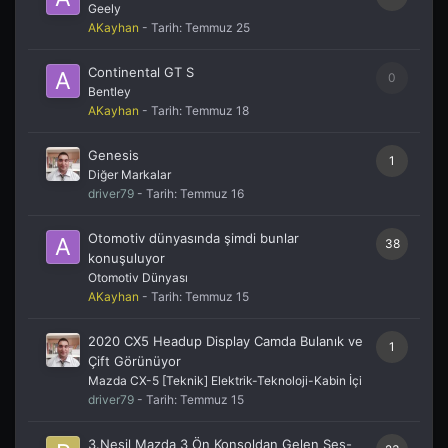
Geely
AKayhan
- Tarih:
Temmuz 25
Continental GT S
0
Bentley
AKayhan
- Tarih:
Temmuz 18
Genesis
1
Diğer Markalar
driver79
- Tarih:
Temmuz 16
Otomotiv dünyasında şimdi bunlar
38
konuşuluyor
Otomotiv Dünyası
AKayhan
- Tarih:
Temmuz 15
2020 CX5 Headup Display Camda Bulanık ve
1
Çift Görünüyor
Mazda CX-5 [Teknik] Elektrik-Teknoloji-Kabin İçi
driver79
- Tarih:
Temmuz 15
3.Nesil Mazda 3 Ön Konsoldan Gelen Ses-