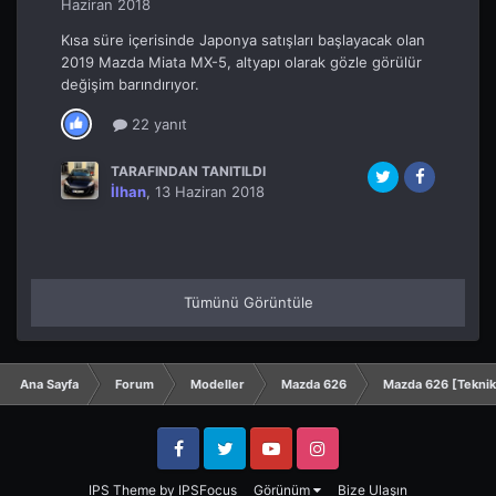
Haziran 2018
Kısa süre içerisinde Japonya satışları başlayacak olan
2019 Mazda Miata MX-5, altyapı olarak gözle görülür
değişim barındırıyor.
22 yanıt
TARAFINDAN TANITILDI
İlhan
,
13 Haziran 2018
Tümünü Görüntüle
Ana Sayfa
Forum
Modeller
Mazda 626
Mazda 626 [Tekni
Facebook
Twitter
YouTube
Instagram
IPS Theme
by
IPSFocus
Görünüm
Bize Ulaşın