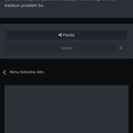
baslıyor problem bu
Paylaş
Takipçi
0
Konu listesine dön