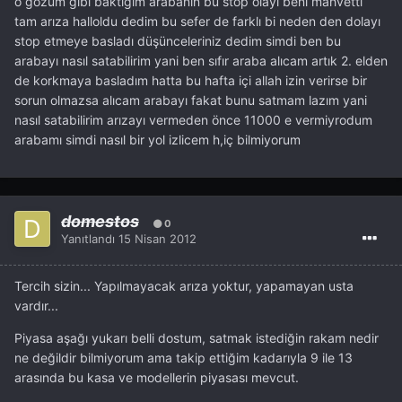
o gözüm gibi baktığım arabanın bu stop olayı beni mahvetti
tam arıza halloldu dedim bu sefer de farklı bi neden den dolayı
stop etmeye basladı düşünceleriniz dedim simdi ben bu
arabayı nasıl satabilirim yani ben sıfır araba alıcam artık 2. elden
de korkmaya basladım hatta bu hafta içi allah izin verirse bir
sorun olmazsa alıcam arabayı fakat bunu satmam lazım yani
nasıl satabilirim arızayı vermeden önce 11000 e vermiyrodum
arabamı simdi nasıl bir yol izlicem h,iç bilmiyorum
domestos
0
Yanıtlandı
15 Nisan 2012
Tercih sizin... Yapılmayacak arıza yoktur, yapamayan usta
vardır...
Piyasa aşağı yukarı belli dostum, satmak istediğin rakam nedir
ne değildir bilmiyorum ama takip ettiğim kadarıyla 9 ile 13
arasında bu kasa ve modellerin piyasası mevcut.