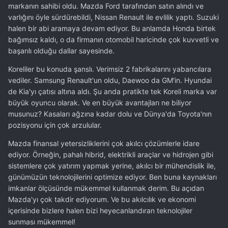
markanın sahibi oldu. Mazda Ford tarafından satın alındı ve
varlığını öyle sürdürebildi, Nissan Renault ile evlilik yaptı. Suzuki
halen bir abi aramaya devam ediyor. Bu anlamda Honda birtek
bağımsız kaldı, o da firmanın otomobil haricinde çok kuvvetli ve
başarılı olduğu dallar sayesinde.
Koreliler bu konuda şanslı. Verimsiz 2 fabrikalarını yabancılara
vediler. Samsung Renault'un oldu, Daewoo da GM'in. Hyundai
de Kia'yı çatısı altına aldı. Şu anda pratikte tek Koreli marka var
büyük oyuncu olarak. Ve en büyük avantajları ne biliyor
musunuz? Kasaları ağzına kadar dolu ve Dünya'da Toyota'nın
pozisyonu için çok arzulular.
Mazda finansal yetersizliklerini çok akılcı çözümlerle idare
ediyor. Örneğin, pahalı hibrid, elektrikli araçlar ve hidrojen gibi
sistemlere çok yatırım yapmak yerine, akılcı bir mühendislik ile,
günümüzün teknolojilerini optimize ediyor. Ben buna kaynakları
imkanlar ölçüsünde mükemmel kullanmak derim. Bu açıdan
Mazda'yı çok takdir ediyorum. Ve bu akılcılık ve ekonomi
içerisinde bizlere halen bizi heyecanlandıran teknolojiler
sunması mükemmel!