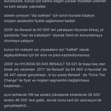
durumunda. bunun için katma değeri yüksek modelleri üretmeli
ve karlı satışlar yapmalılar.
adede oynayan "dip balıkları" için sorun burada başlıyor.
müşteri sadakatini fiyatla sağlamanın bedeli:
2009' da Renault ile 60 000' leri yakalayan Hyundai birkaç yıl
içerisinde "ben de kaliteliyim" diyerek farklı bir konumlamaya
oturmaya çalışıyor.
bunun bir maliyeti var. piyasaların sizi "kaliteli" olarak
algılayabilmesi için bir süre ve para kaybediyorsunuz.
2009' da HYUNDAI 60.645 RENAULT 59.021 ile başa baş olan
binek oto rakamları 2011' de Renault' da 94 360' a Hyundai' de
46 447 olarak gerçekleşti...ki bu arada Renault ' da "Drive The
Change" ile fiyat ve müşteri segmentini değiştirmeye
başlamıştı...
aynı tarihlerde VW ise sürekli yükselerek bineklerde 26 000'
lerden 46 000' lere geldi...ancak bunu karlı bir operasyon ile
gerçekleştirdi...