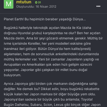
mtutun
31
Oluşturuldu:
16 Nisan 2012
Planet Earth! Bu hepimizin beraber yaşadığı Dünya...
Bugünkü halleriyle teknolojik açıdan Mazda ile Kia (daha
doğrusu Hyundai grubu) karşılaştırılsa ne olur? Ben her açıdan
Mazda derim. Ama bir şeyi gözardı etmemek gerekir. Müthiş bir
ivme içerisinde Koreliler, her yeni modelleri eskisine göre
inanılmaz ileri gidiyor. Bütün Dünya'da hem kalite/prestij
algılamaları, hem de sorunsuzluk anketlerindeki durumlarında
müthiş ilerlemeler var. Yani bir zamanlar Japonların yaptığı ve
Avrupalıları ve Amerikalıları şok eden hızlı gelişim sürecini
yaşıyorlar. Japonlar gibi çalışkan bir millet bunu doğal
buluyorum.
Ayrıca Japonya gibi birden çok markanın dağınıklığına sahip
değiller. Ne demek bu? Dikkat edin, boyu bugünkü rekabette
küçük kalan her Japon markası bir diğer büyüğe yem oldu.
Japonya'dan sadece bir büyük çıktı bu anlamda; Toyota!
Bugün Daihatsu, Subaru, Scion, Lexus gibi birçok diğer Japon