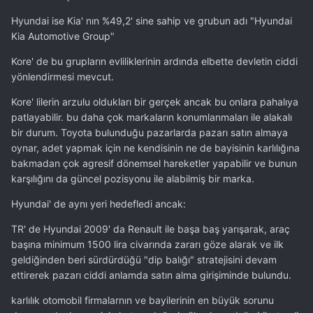
Hyundai ise Kia' nın %49,2' sine sahip ve grubun adı "Hyundai
Kia Automotive Group"
Kore' de bu grupların evliliklerinin ardında elbette devletin ciddi
yönlendirmesi mevcut.
Kore' lilerin arzulu oldukları bir gerçek ancak bu onlara pahalıya
patlayabilir. bu daha çok markaların konumlanmaları ile alakalı
bir durum. Toyota bulunduğu pazarlarda pazarı satın almaya
oynar, adet yapmak için ne kendisinin ne de bayisinin karlılığına
bakmadan çok agresif dönemsel hareketler yapabilir ve bunun
karşılığını da güncel pozisyonu ile alabilmiş bir marka.
Hyundai' de aynı yeri hedefledi ancak:
TR' de Hyundai 2009' da Renault ile başa baş yarışarak, araç
başına minimum 1500 lira civarında zararı göze alarak ve ilk
geldiğinden beri sürdürdüğü "dip balığı" stratejisini devam
ettirerek pazarı ciddi anlamda satın alma girişiminde bulundu.
karlılık otomobil firmalarnın ve bayilerinin en büyük sorunu