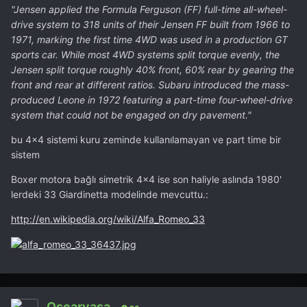
"Jensen applied the Formula Ferguson (FF) full-time all-wheel-
drive system to 318 units of their Jensen FF built from 1966 to
1971, marking the first time 4WD was used in a production GT
sports car. While most 4WD systems split torque evenly, the
Jensen split torque roughly 40% front, 60% rear by gearing the
front and rear at different ratios. Subaru introduced the mass-
produced Leone in 1972 featuring a part-time four-wheel-drive
system that could not be engaged on dry pavement."
bu 4x4 sistemi kuru zeminde kullanılamayan ve part time bir
sistem
Boxer motora bağlı simetrik 4x4 ise son haliyle aslında 1980'
lerdeki 33 Giardinetta modelinde mevcuttu.:
http://en.wikipedia.org/wiki/Alfa_Romeo_33
Oscaryasa