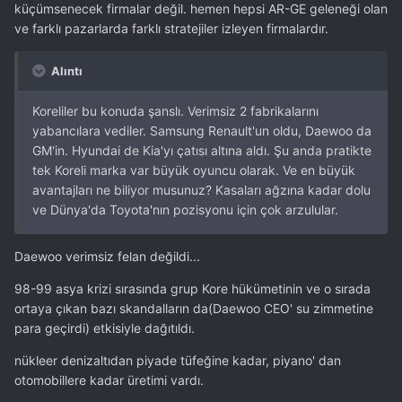
küçümsenecek firmalar değil. hemen hepsi AR-GE geleneği olan
ve farklı pazarlarda farklı stratejiler izleyen firmalardır.
Alıntı
Koreliler bu konuda şanslı. Verimsiz 2 fabrikalarını
yabancılara vediler. Samsung Renault'un oldu, Daewoo da
GM'in. Hyundai de Kia'yı çatısı altına aldı. Şu anda pratikte
tek Koreli marka var büyük oyuncu olarak. Ve en büyük
avantajları ne biliyor musunuz? Kasaları ağzına kadar dolu
ve Dünya'da Toyota'nın pozisyonu için çok arzulular.
Daewoo verimsiz felan değildi...
98-99 asya krizi sırasında grup Kore hükümetinin ve o sırada
ortaya çıkan bazı skandalların da(Daewoo CEO' su zimmetine
para geçirdi) etkisiyle dağıtıldı.
nükleer denizaltıdan piyade tüfeğine kadar, piyano' dan
otomobillere kadar üretimi vardı.