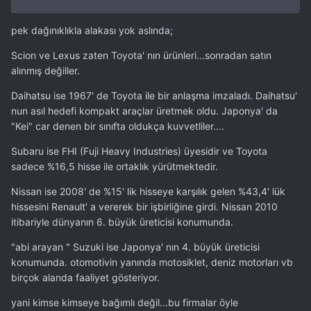
pek dağınıklıkla alakası yok aslında;
Scion ve Lexus zaten Toyota' nın ürünleri...sonradan satın
alınmış değiller.
Daihatsu ise 1967' de Toyota ile bir anlaşma imzaladı. Daihatsu'
nun asıl hedefi kompakt araçlar üretmek oldu. Japonya' da
"Kei" car denen bir sınıfta oldukça kuvvetliler....
Subaru ise FHI (Fuji Heavy Industries) üyesidir ve Toyota
sadece %16,5 hisse ile ortaklık yürütmektedir.
Nissan ise 2008' de %15' lik hisseye karşılık gelen %43,4' lük
hissesini Renault' a vererek bir işbirliğine girdi. Nissan 2010
itibariyle dünyanın 6. büyük üreticisi konumunda.
"abi arayan " Suzuki ise Japonya' nın 4. büyük üreticisi
konumunda. otomotivin yanında motosiklet, deniz motorları vb
birçok alanda faaliyet gösteriyor.
yani kimse kimseye bağımlı değil...bu firmalar öyle