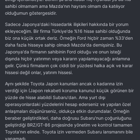
sahibi olmamam ama Mazda'nın hayranı olmam da katılıyor
olduğumun göstergesidir.
Sadece Japonya'daki hissedarlık ilişkileri hakkında bir yorum
ekleyeceğim. Bir firma Türkiye'de %16 hisse sahibi olduğunda
biz ona küçük ortak deriz. Örneğin Ford hiçbir zaman %33'den
daha fazla hisseye sahip olmadı Mazda'da demişsiniz. Bu
Japonya'da firmanın sahibinin Ford olduğu ve onun isteği
dışında hiçbir yatırımın veya kararın yapılamayacağı anlamına
gelir. Çünkü firmaların çok ciddi bir yüzdesi halka açık ve karar
hissesi değil onlar, yatırım hissesi.
Aynı şekilde Toyota Japon kanunları ancak o kadarına izin
verdiği için (Japon rekabeti koruma kanunu) küçük görünen bir
yüzde de hisse alabildi Subaru'dan. Ama yurt dışı
operasyonlardaki yüzdelerini hesap ederseniz ve yapılan özel
anlaşmaları düşünürseniz, oldukça etkin durumdalar. Örneğin
beraber geliştirdikleri, daha doğrusu Subaru'nun çoğunluğunu
geliştirdiği BRZ/GT-86 projesinde yönetim ve kontrol tamamen
Toyota'nın elinde. Toyota izin vermeden Subaru lansmanını bile
yapamadı.