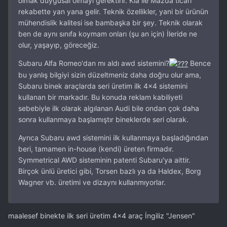
olmak duygusal olmayı gerektirir. Kia ile Mazda ticari
rekabette yan yana gelir. Teknik özellikler, yani bir ürünün
mühendislik kalitesi ise bambaşka bir şey. Teknik olarak
ben de aynı sınıfa koymam onları (şu an için) İleride ne
olur, yaşayıp, göreceğiz.
Subaru Alfa Romeo'dan mı aldı awd sistemini?
Bence
bu yanlış bilgiyi sizin düzeltmeniz daha doğru olur ama,
Subaru binek araçlarda seri üretim ilk 4x4 sistemini
kullanan bir markadır. Bu konuda reklam kabiliyeti
sebebiyle ilk olarak algılanan Audi bile ondan çok daha
sonra kullanmaya başlamıştır bineklerde seri olarak.
Ayrıca Subaru awd sistemini ilk kullanmaya başladığından
beri, tamamen in-house (kendi) üreten firmadır.
Symmetrical AWD sisteminin patenti Subaru'ya aittir.
Birçok ünlü üretici gibi, Torsen bazlı ya da Haldex, Borg
Wagner vb. üretimi ve dizaynı kullanmıyorlar.
maalesef binekte ilk seri üretim 4x4 araç İngiliz "Jensen"