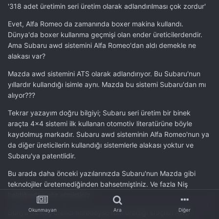
'318 adet üretimin seri üretim olarak adlandırılması çok zordur'
Evet, Alfa Romeo da zamanında boxer makina kullandı.
Dünya'da boxer kullanma geçmişi olan ender üreticilerdendir.
Ama Subaru awd sistemini Alfa Romeo'dan aldı demekle ne
alakası var?
Mazda awd sistemini ATS olarak adlandırıyor. Bu Subaru'nun
yıllardır kullandığı isimle aynı. Mazda bu sistemi Subaru'dan mı
alıyor???
Tekrar yazayım doğru bilgiyi; Subaru seri üretim bir binek
araçta 4x4 sistemi ilk kullanan otomotiv literatürüne böyle
kaydolmuş markadır. Subaru awd sisteminin Alfa Romeo'nun ya
da diğer üreticilerin kullandığı sistemlerle alakası yoktur ve
Subaru'ya patentlidir.
Bu arada daha önceki yazılarınızda Subaru'nun Mazda gibi
teknolojiler üretemediğinden bahsetmiştiniz. Ve fazla Niş
kaldığından söz etmiştiniz.
Okunmayan
Ara
Diğer
Dünya'da kaç üretici neredeyse tüm ürettiği araçları AWD