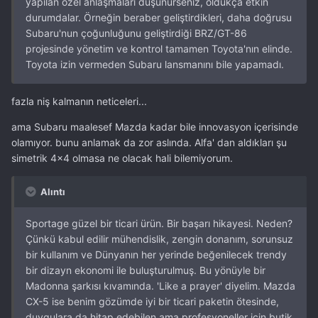
yapılan özel anlaşmaları düşünürseniz, oldukça etkin
durumdalar. Örneğin beraber geliştirdikleri, daha doğrusu
Subaru'nun çoğunluğunu geliştirdiği BRZ/GT-86
projesinde yönetim ve kontrol tamamen Toyota'nın elinde.
Toyota izin vermeden Subaru lansmanını bile yapamadı.
fazla niş kalmanın neticeleri...
ama Subaru maalesef Mazda kadar bile innovasyon içerisinde
olamıyor. bunu anlamak da zor aslında. Alfa' dan aldıkları şu
simetrik 4x4 olmasa ne olacak hali bilemiyorum.
Alıntı
Sportage güzel bir ticari ürün. Bir başarı hikayesi. Neden?
Çünkü kabul edilir mühendislik, zengin donanım, sorunsuz
bir kullanım ve Dünyanın her yerinde beğenilecek trendy
bir dizayn ekonomi ile buluşturulmuş. Bu yönüyle bir
Madonna şarkısı kıvamında. 'Like a prayer' diyelim. Mazda
CX-5 ise benim gözümde iyi bir ticari paketin ötesinde,
duygulara da hitap edebilen ama profesyoneller için butik