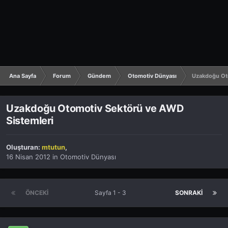
Ana Sayfa
Forum
Gündem
Otomotiv Dünyası
Uzakdoğu Ot
Uzakdoğu Otomotiv Sektörü ve AWD
Sistemleri
Oluşturan:
mtutun
,
16 Nisan 2012
in
Otomotiv Dünyası
ÖNCEKI
Sayfa 1 - 3
SONRAKI