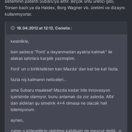
sisteminin patenti Subaru'ya aittir. Birçok ünlü üretici gibi,
Torsen bazlı ya da Haldex, Borg Wagner vb. üretimi ve dizaynı
kullanmıyorlar.
16.04.2012 at 12:12, Coriolis :
kesinlikle,
ben sadece "Ford' a dayanmadan ayakta kalmak" ile
alakalı satırlara karşılık yazmıştım.
Ford' un o birliktelikten karı Mazda' dan kat be kat fazla.
fazla niş kalmanın neticeleri...
ama Subaru maalesef Mazda kadar bile innovasyon
içerisinde olamıyor. bunu anlamak da zor aslında. Alfa'
dan aldıkları şu simetrik 4x4 olmasa ne olacak hali
bilemiyorum.
aynen,
zaten o kitlesellikte olabilme kabiliyeti de mevcut değil.. o