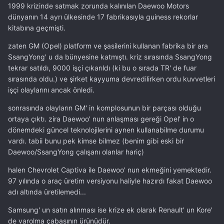
1999 krizinde satmak zorunda kalınılan Daewoo Motors
dünyanın 14 ayrı ülkesinde 17 fabrikasıyla guiness rekorlar
kitabına geçmişti.
zaten GM (Opel) platform ve şasilerini kullanan fabrika bir ara
SsangYong' u da bünyesine katmıştı. kriz sırasında SsangYong
tekrar satıldı, 9000 işçi çıkarıldı (ki bu o sırada TR' de fuar
sırasında oldu.) ve şirket kayyuma devredilirken ordu kuvvetleri
işçi olaylarını ancak önledi.
sonrasında olayların GM' in komplosunun bir parçası olduğu
ortaya çıktı. zira Daewoo' nun anlaşması gereği Opel' in o
dönemdeki güncel teknolojilerini aynen kullanabilme durumu
vardı. tabii bunu pek kimse bilmez (benim gibi eski bir
Daewoo/SsangYong çalışanı olanlar hariç)
halen Chevrolet Captiva ile Daewoo' nun ekmeğini yemektedir.
97 yılında o araç üretim versiyonu haliyle hazırdı fakat Daewoo
adı altında üretilemedi...
Samsung' un satın alınması ise krize ek olarak Renault' un Kore'
de varolma çabasının ürünüdür.