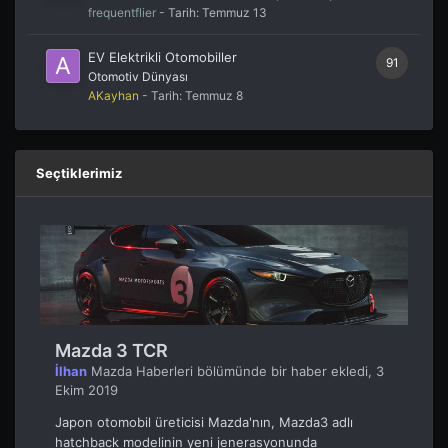
frequentflier
- Tarih:
Temmuz 13
EV Elektrikli Otomobiller
91
Otomotiv Dünyası
AKayhan
- Tarih:
Temmuz 8
Seçtiklerimiz
Mazda 3 TCR
İlhan
Mazda Haberleri
bölümünde bir haber ekledi,
3
Ekim 2019
Japon otomobil üreticisi Mazda'nın, Mazda3 adlı
hatchback modelinin yeni jenerasyonunda