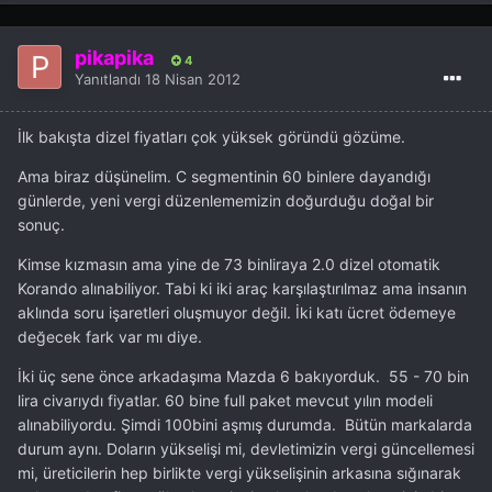
pikapika
4
Yanıtlandı
18 Nisan 2012
İlk bakışta dizel fiyatları çok yüksek göründü gözüme.
Ama biraz düşünelim. C segmentinin 60 binlere dayandığı
günlerde, yeni vergi düzenlememizin doğurduğu doğal bir
sonuç.
Kimse kızmasın ama yine de 73 binliraya 2.0 dizel otomatik
Korando alınabiliyor. Tabi ki iki araç karşılaştırılmaz ama insanın
aklında soru işaretleri oluşmuyor değil. İki katı ücret ödemeye
değecek fark var mı diye.
İki üç sene önce arkadaşıma Mazda 6 bakıyorduk. 55 - 70 bin
lira civarıydı fiyatlar. 60 bine full paket mevcut yılın modeli
alınabiliyordu. Şimdi 100bini aşmış durumda. Bütün markalarda
durum aynı. Doların yükselişi mi, devletimizin vergi güncellemesi
mi, üreticilerin hep birlikte vergi yükselişinin arkasına sığınarak