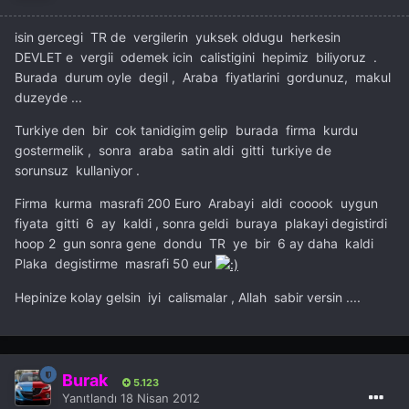
isin gercegi TR de vergilerin yuksek oldugu herkesin
DEVLET e vergii odemek icin calistigini hepimiz biliyoruz .
Burada durum oyle degil , Araba fiyatlarini gordunuz, makul
duzeyde ...
Turkiye den bir cok tanidigim gelip burada firma kurdu
gostermelik , sonra araba satin aldi gitti turkiye de
sorunsuz kullaniyor .
Firma kurma masrafi 200 Euro Arabayi aldi cooook uygun
fiyata gitti 6 ay kaldi , sonra geldi buraya plakayi degistirdi
hoop 2 gun sonra gene dondu TR ye bir 6 ay daha kaldi
Plaka degistirme masrafi 50 eur
Hepinize kolay gelsin iyi calismalar , Allah sabir versin ....
Burak
5.123
Yanıtlandı
18 Nisan 2012