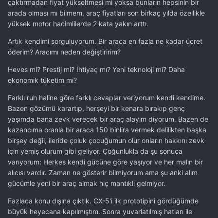
çaktırmadan fiyat yükseltmesi mi yoksa bunların hepsinin bir
arada olması mı bilmem, araç fiyatları son birkaç yılda özellikle
yüksek motor hacimlilerde 2 kata yakın arttı.
Artık kendimi sorguluyorum. Bir araca en fazla ne kadar ücret
öderim? Aracımı neden değiştiririm?
Heves mi? Prestij mi? İhtiyaç mı? Yeni teknoloji mi? Daha
ekonomik tüketim mi?
Farklı ruh haline göre farklı cevaplar veriyorum kendi kendime.
Bazen gözümü karartıp, herşeyi bir kenara bırakıp genç
yaşımda bana zevk verecek bir araç alayım diyorum. Bazen de
kazancıma oranla bir araca 150 binlira vermek delilikten başka
birşey değil, ileride çoluk çocuğumun olur onların hakkını zevk
için yemiş olurum gibi geliyor. Çoğunlukla da şu sonuca
varıyorum: Herkes kendi gücüne göre yaşıyor ve her malın bir
alıcısı vardır. Zaman ne gösterir bilmiyorum ama şu anki alım
gücümle yeni bir araç almak hiç mantıklı gelmiyor.
Fazlaca konu dışına çıktık. CX-5'i ilk prototipini gördüğümde
büyük heyecana kapılmıştım. Sonra yuvarlatılmış hatları ile