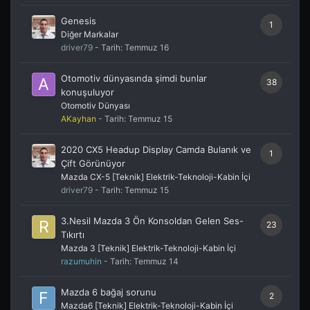
Genesis
1
Diğer Markalar
driver79
- Tarih:
Temmuz 16
Otomotiv dünyasında şimdi bunlar
38
konuşuluyor
Otomotiv Dünyası
AKayhan
- Tarih:
Temmuz 15
2020 CX5 Headup Display Camda Bulanık ve
1
Çift Görünüyor
Mazda CX-5 [Teknik] Elektrik-Teknoloji-Kabin İçi
driver79
- Tarih:
Temmuz 15
3.Nesil Mazda 3 Ön Konsoldan Gelen Ses-
23
Tıkırtı
Mazda 3 [Teknik] Elektrik-Teknoloji-Kabin İçi
razumuhin
- Tarih:
Temmuz 14
Mazda 6 bağaj sorunu
2
Mazda6 [Teknik] Elektrik-Teknoloji-Kabin İçi