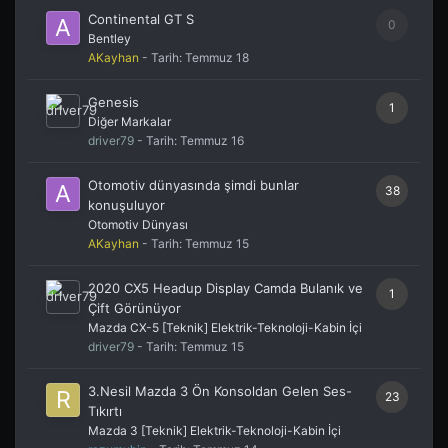
Continental GT S
0
Bentley
AKayhan
- Tarih:
Temmuz 18
Genesis
1
Diğer Markalar
driver79
- Tarih:
Temmuz 16
Otomotiv dünyasında şimdi bunlar
38
konuşuluyor
Otomotiv Dünyası
AKayhan
- Tarih:
Temmuz 15
2020 CX5 Headup Display Camda Bulanık ve
1
Çift Görünüyor
Mazda CX-5 [Teknik] Elektrik-Teknoloji-Kabin İçi
driver79
- Tarih:
Temmuz 15
3.Nesil Mazda 3 Ön Konsoldan Gelen Ses-
23
Tıkırtı
Mazda 3 [Teknik] Elektrik-Teknoloji-Kabin İçi