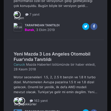
performanslı özel bir versiyonun gelip gelmeyeceği
çok konuşuldu. Bugün böyle bir versiyon geldi...
7 yanıt
TARAFINDAN TANITILDI
Burak
,
3 Ekim 2019
Yeni Mazda 3 Los Angeles Otomobil
Fuar'ında Tanıtıldı
Canuck
Mazda Haberleri
bölümünde bir haber ekledi,
28 Kasım 2018
Motor secenekleri 1.5, 2, 2.5 lt benzin ve 1.8 lt turbo
dizel. Muhtemelen Avrupa pazarina 1.5 lt ve 1.8 dizel
gelecek. Onemli bir yenilik, ilk defa AWD modeli
mevcut olacak. Turkiye'ye gelir mi emin degilim. Yeni...
163 yanıt