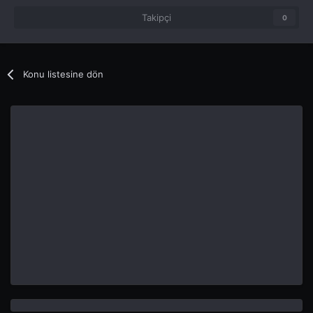
Takipçi
0
Konu listesine dön