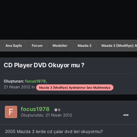
Ana Sayfa
Forum
Modeller
Mazda 3
Mazda 3 [Modifiye] 
CD Player DVD Okuyor mu ?
Oluşturan:
focus1978
,
21 Nisan 2012
in
Mazda 3 [Modifiye] Aydınlatma-Ses-Multimedya
focus1978
0
Oluşturuldu:
21 Nisan 2012
2005 Mazda 3 lerde cd çalar dvd leri okuyormu?