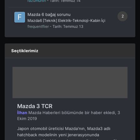
razumuhin
- Tarih:
Temmuz 14
Mazda 6 bağaj sorunu
2
Mazda6 [Teknik] Elektrik-Teknoloji-Kabin İçi
frequentflier
- Tarih:
Temmuz 13
Seçtiklerimiz
Mazda 3 TCR
İlhan
Mazda Haberleri
bölümünde bir haber ekledi,
3
Ekim 2019
Japon otomobil üreticisi Mazda'nın, Mazda3 adlı
hatchback modelinin yeni jenerasyonunda