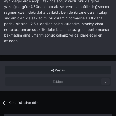
aynı değerlerde ampül takınca sönük kaldı. onu da güya
yazdığına göre %30daha parlak ışık veren ampülle değişmeme
ragmen uzerindeki daha parlaktı. ben de iki tane osram takıp
sağlam olanı da sakladım. bu osramın normaline 10 tl daha
parlak olanına 12.5 tl dediler. onları kullandım. stanley olanı
nette arattım en ucuz 15 dolar falan. henuz gece performansa
bakmadım ama umarım sönük kalmaz ya da idare eder en
azından
Paylaş
Takipçi
0
Konu listesine dön