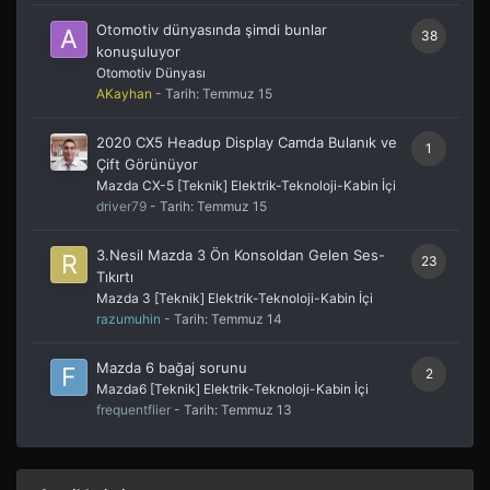
Otomotiv dünyasında şimdi bunlar
38
konuşuluyor
Otomotiv Dünyası
AKayhan
- Tarih:
Temmuz 15
2020 CX5 Headup Display Camda Bulanık ve
1
Çift Görünüyor
Mazda CX-5 [Teknik] Elektrik-Teknoloji-Kabin İçi
driver79
- Tarih:
Temmuz 15
3.Nesil Mazda 3 Ön Konsoldan Gelen Ses-
23
Tıkırtı
Mazda 3 [Teknik] Elektrik-Teknoloji-Kabin İçi
razumuhin
- Tarih:
Temmuz 14
Mazda 6 bağaj sorunu
2
Mazda6 [Teknik] Elektrik-Teknoloji-Kabin İçi
frequentflier
- Tarih:
Temmuz 13