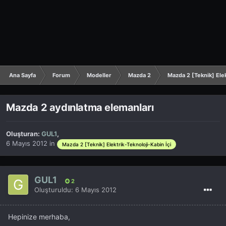
Ana Sayfa
Forum
Modeller
Mazda 2
Mazda 2 [Teknik] Elek
Mazda 2 aydınlatma elemanları
Oluşturan:
GUL1
,
6 Mayıs 2012
in
Mazda 2 [Teknik] Elektrik-Teknoloji-Kabin İçi
GUL1
2
Oluşturuldu:
6 Mayıs 2012
Hepinize merhaba,