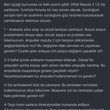
Ben çiçeği burnunda ve dahi acemi şöför 2009 Mazda 2 1.5 Go
sahibiyim. İzninizle foruma bir kaç sorum olacak. Sorduğum
soruları tam bir aceminin sorduğunu göz önünde bulundurarak
yanıtlarsanız memnun olurum.
1 - Arabada arka stop ve sinyal lambası yanmıyor. Bunun ampul
problemlemi olması olası. Ancak başka ne problem olur
bilemiyorum. Ampuller mazda 2 için tampon sökülmeden
değiştirilebiliyor mu? Bu değişimin illaki serviste mi yapılması
gerekir? Özetle işten anlayan biri ampul değişimi yapabilir mi?
2-2 hafta içinde arabanın muayenesi dolacak. Orjinal far
ampulleri yerine beyaz ışıklı zenon denilen ampuller takılmış. Bu
ampullerle muayeneye girsem geçebilir miyim?
Geçemeyeceksem bu ampulleri kullanmamam mı gerekir?
3-Sis lambalarının ikisi de yanmıyor. Bu lambaları normalde
kullanmıyoruz diye biliyorum. Muayene için bu lambaları çalışır
hale getirmek gerekir mi?
4-Teyp kısmı sadece direksiyondan kumanda ediliyor.
Gövdedeki tuşlar çalışmıyor. Bunu tamir ettirmek mümkün mü?