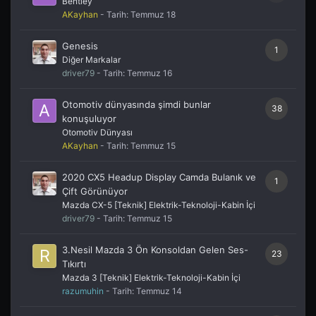
Bentley
AKayhan
- Tarih:
Temmuz 18
Genesis
1
Diğer Markalar
driver79
- Tarih:
Temmuz 16
Otomotiv dünyasında şimdi bunlar
38
konuşuluyor
Otomotiv Dünyası
AKayhan
- Tarih:
Temmuz 15
2020 CX5 Headup Display Camda Bulanık ve
1
Çift Görünüyor
Mazda CX-5 [Teknik] Elektrik-Teknoloji-Kabin İçi
driver79
- Tarih:
Temmuz 15
3.Nesil Mazda 3 Ön Konsoldan Gelen Ses-
23
Tıkırtı
Mazda 3 [Teknik] Elektrik-Teknoloji-Kabin İçi
razumuhin
- Tarih:
Temmuz 14