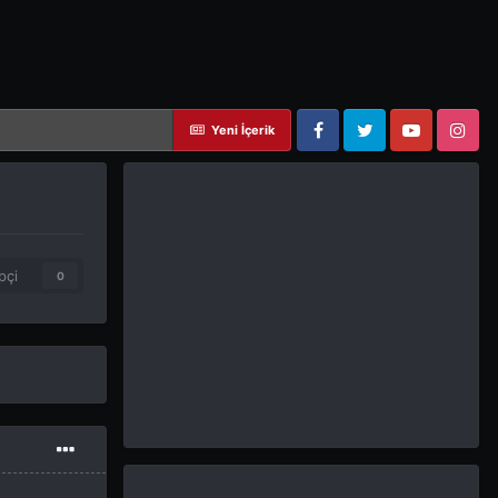
Yeni İçerik
Facebook
Twitter
YouTube
Instagram
pçi
0