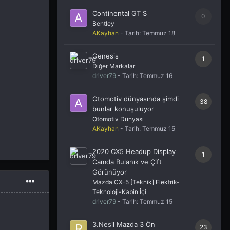
Continental GT S
0
Bentley
AKayhan
- Tarih:
Temmuz 18
Genesis
1
Diğer Markalar
driver79
- Tarih:
Temmuz 16
Otomotiv dünyasında şimdi
38
bunlar konuşuluyor
Otomotiv Dünyası
AKayhan
- Tarih:
Temmuz 15
2020 CX5 Headup Display
1
Camda Bulanık ve Çift
Görünüyor
Mazda CX-5 [Teknik] Elektrik-
Teknoloji-Kabin İçi
driver79
- Tarih:
Temmuz 15
3.Nesil Mazda 3 Ön
23