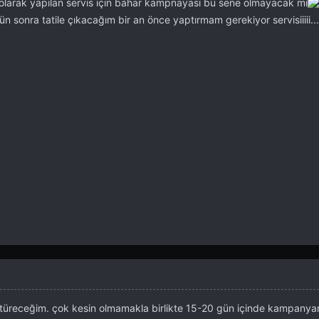
olarak yapılan servis için bahar kampnayası bu sene olmayacak mı
n sonra tatile çıkacağım bir an önce yaptırmam gerekiyor servisiiiii... 
türeceğim. çok kesin olmamakla birlikte 15-20 gün içinde kampanya