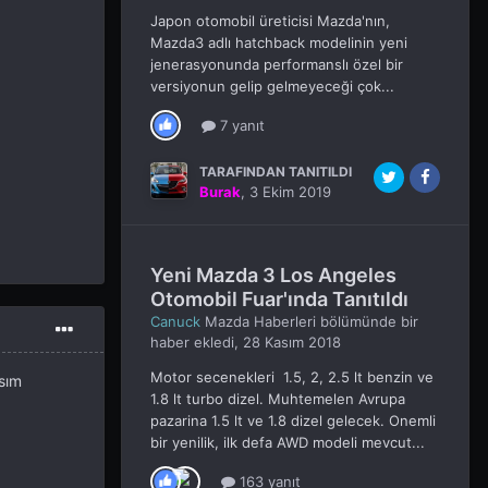
Japon otomobil üreticisi Mazda'nın,
Mazda3 adlı hatchback modelinin yeni
jenerasyonunda performanslı özel bir
versiyonun gelip gelmeyeceği çok...
7 yanıt
TARAFINDAN TANITILDI
Burak
,
3 Ekim 2019
Yeni Mazda 3 Los Angeles
Otomobil Fuar'ında Tanıtıldı
Canuck
Mazda Haberleri
bölümünde bir
haber ekledi,
28 Kasım 2018
Motor secenekleri 1.5, 2, 2.5 lt benzin ve
sım
1.8 lt turbo dizel. Muhtemelen Avrupa
pazarina 1.5 lt ve 1.8 dizel gelecek. Onemli
bir yenilik, ilk defa AWD modeli mevcut...
163 yanıt