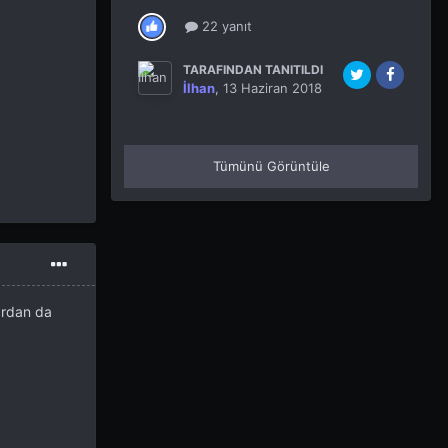
22 yanıt
TARAFINDAN TANITILDI
İlhan
,
13 Haziran 2018
Tümünü Görüntüle
lardan da