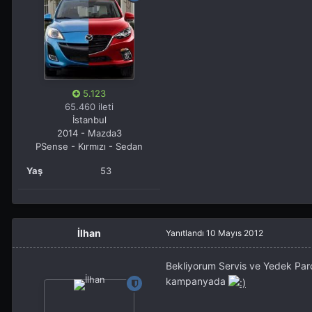
5.123
65.460 ileti
İstanbul
2014 - Mazda3
PSense - Kırmızı - Sedan
Yaş
53
İlhan
Yanıtlandı
10 Mayıs 2012
Bekliyorum Servis ve Yedek Parç
kampanyada