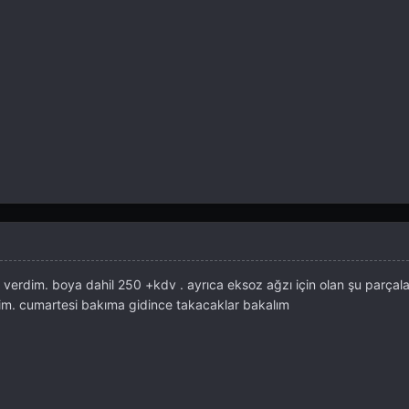
riş verdim. boya dahil 250 +kdv . ayrıca eksoz ağzı için olan şu parça
im. cumartesi bakıma gidince takacaklar bakalım