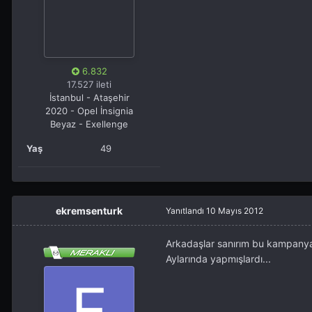
6.832
17.527 ileti
İstanbul - Ataşehir
2020 - Opel İnsignia
Beyaz - Exellenge
Yaş
49
ekremsenturk
Yanıtlandı
10 Mayıs 2012
Arkadaşlar sanırım bu kampanya
Aylarında yapmışlardı...