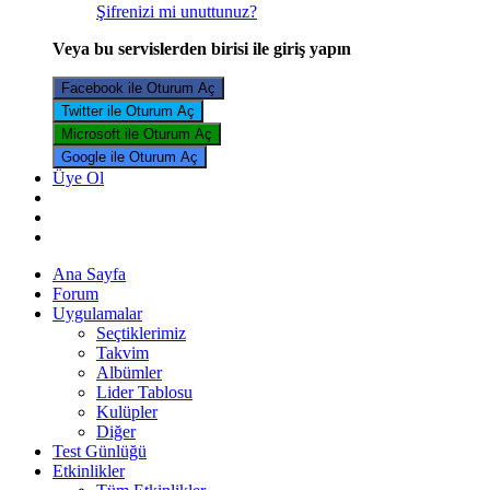
Şifrenizi mi unuttunuz?
Veya bu servislerden birisi ile giriş yapın
Facebook ile Oturum Aç
Twitter ile Oturum Aç
Microsoft ile Oturum Aç
Google ile Oturum Aç
Üye Ol
Ana Sayfa
Forum
Uygulamalar
Seçtiklerimiz
Takvim
Albümler
Lider Tablosu
Kulüpler
Diğer
Test Günlüğü
Etkinlikler