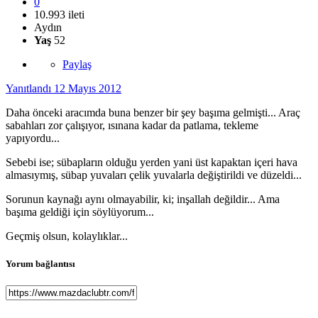
0
10.993 ileti
Aydın
Yaş
52
Paylaş
Yanıtlandı
12 Mayıs 2012
Daha önceki aracımda buna benzer bir şey başıma gelmişti... Araç
sabahları zor çalışıyor, ısınana kadar da patlama, tekleme
yapıyordu...
Sebebi ise; sübapların olduğu yerden yani üst kapaktan içeri hava
almasıymış, sübap yuvaları çelik yuvalarla değiştirildi ve düzeldi...
Sorunun kaynağı aynı olmayabilir, ki; inşallah değildir... Ama
başıma geldiği için söylüyorum...
Geçmiş olsun, kolaylıklar...
Yorum bağlantısı