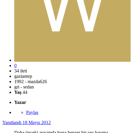
0
34 ileti
gaziantep
1992 - mazda626
gri - sedan
Yaş
44
Yazar
Paylaş
Yanıtlandı
18 Mayıs 2012
Daha önceki aracımda buna benzer bir şey başıma