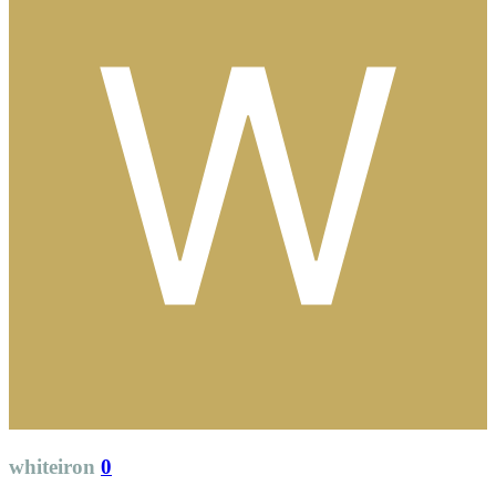
whiteiron
0