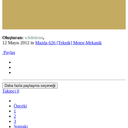
Oluşturan:
whiteiron
,
12 Mayıs 2012
in
Mazda 626 [Teknik] Motor-Mekanik
Paylaş
Daha fazla paylaşma seçeneği
Takipçi
0
Önceki
1
2
3
Sonraki