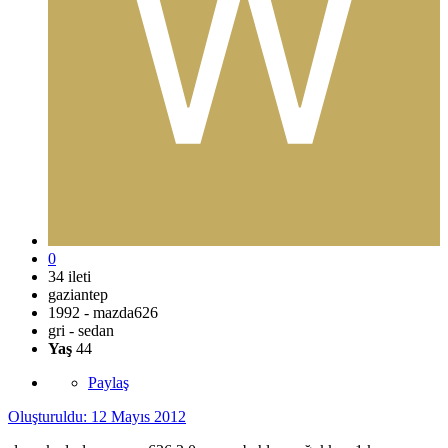
0
34 ileti
gaziantep
1992 - mazda626
gri - sedan
Yaş
44
Paylaş
Oluşturuldu:
12 Mayıs 2012