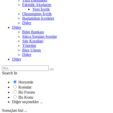
Tüm Etkinlikler
Etkinlik Akışlarım
Yeni İçerik
Okunmamış İçerik
Başlattığım İçerikler
Diğer
Diğer
Bilgi Bankası
Sıkça Sorulan Sorular
Site Kuralları
Yönetim
Bize Ulaşın
Diğer
Diğer
Search In
Heryerde
Konular
Bu Forum
Bu Konu
Diğer seçenekler ...
Sonuçları bul ...