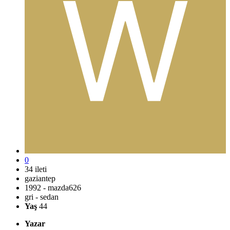
0
34 ileti
gaziantep
1992 - mazda626
gri - sedan
Yaş
44
Yazar