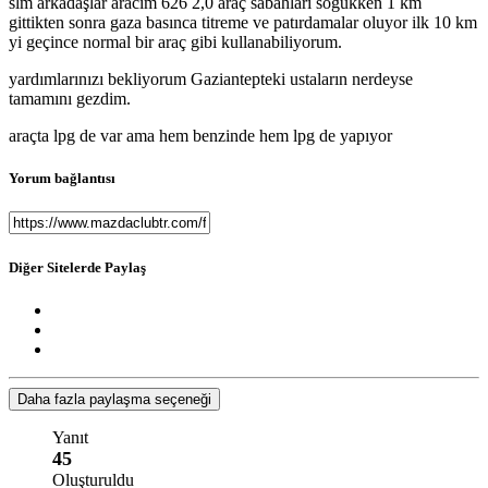
slm arkadaşlar aracım 626 2,0 araç sabahları soğukken 1 km
gittikten sonra gaza basınca titreme ve patırdamalar oluyor ilk 10 km
yi geçince normal bir araç gibi kullanabiliyorum.
yardımlarınızı bekliyorum Gaziantepteki ustaların nerdeyse
tamamını gezdim.
araçta lpg de var ama hem benzinde hem lpg de yapıyor
Yorum bağlantısı
Diğer Sitelerde Paylaş
Daha fazla paylaşma seçeneği
Yanıt
45
Oluşturuldu