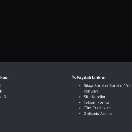
nkası
Faydalı Linkler
l
Sıkça Sorulan Sorular / Ya
ik
Konuları
a 3
Site Kuralları
İletişim Formu
Tüm Etkinlikler
Gelişmiş Arama