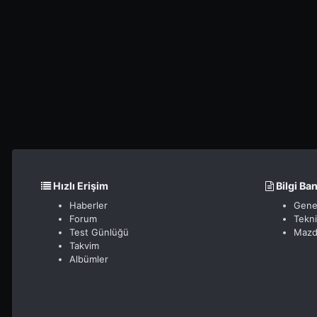
Hızlı Erişim
Bilgi Ba
Haberler
Gene
Forum
Tekn
Test Günlüğü
Mazd
Takvim
Albümler