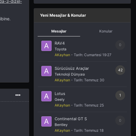
da-3-dizel-
Yeni Mesajlar & Konular
ibine.
Mesajlar
Konular
RAV4
0
Toyota
AKayhan
- Tarih:
Cumartesi 19:27
Sürücüsüz Araçlar
42
Teknoloji Dünyası
AKayhan
- Tarih:
Temmuz 30
Lotus
1
Geely
AKayhan
- Tarih:
Temmuz 25
Continental GT S
0
Bentley
AKayhan
- Tarih:
Temmuz 18