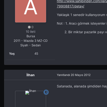
http://www.sahibinden.com/ila
79908817/detay/
Yaklaşık 1 senedir kullanıyorum 
Not : 1. Aracı görmek isteyenler 
0
10 ileti
2. Bir miktar pazarlık payı va
Bursa
2011 - Mazda 3 MZ-CD
Siyah - Sedan
Yaş
45
İlhan
Yanıtlandı
20 Mayıs 2012
Satanada, alanada şimdiden hayı