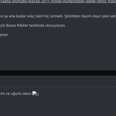
n/vasita-otomobil-mazda-2011-model-muhendisten-satilik-temiz-maz
ve şu ana kadar araç beni hiç üzmedi. Şimdiden hayırlı olsun yeni sah
için Bursa Nilüfer tarafında oturuyorum.
rdır.
rlı ve uğurlu olsun