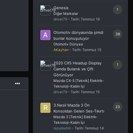
Genesis
1
Diğer Markalar
driver79
- Tarih:
Temmuz 16
Otomotiv dünyasında şimdi
38
bunlar konuşuluyor
Otomotiv Dünyası
AKayhan
- Tarih:
Temmuz 15
2020 CX5 Headup Display
1
Camda Bulanık ve Çift
Görünüyor
Mazda CX-5 [Teknik] Elektrik-
Teknoloji-Kabin İçi
driver79
- Tarih:
Temmuz 15
3.Nesil Mazda 3 Ön
23
Konsoldan Gelen Ses-Tıkırtı
Mazda 3 [Teknik] Elektrik-
Teknoloji-Kabin İçi
razumuhin
- Tarih:
Temmuz 14