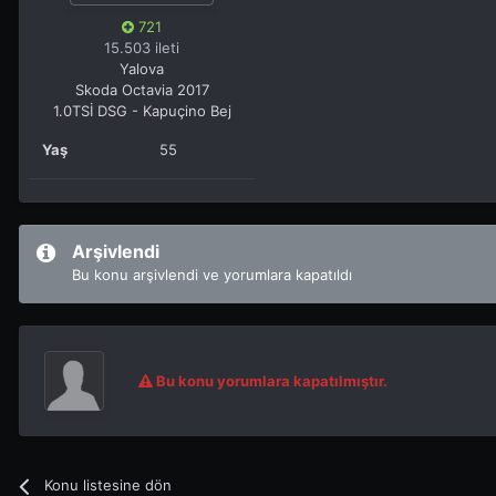
721
15.503 ileti
Yalova
Skoda Octavia 2017
1.0TSİ DSG - Kapuçino Bej
Yaş
55
Arşivlendi
Bu konu arşivlendi ve yorumlara kapatıldı
Bu konu yorumlara kapatılmıştır.
Konu listesine dön