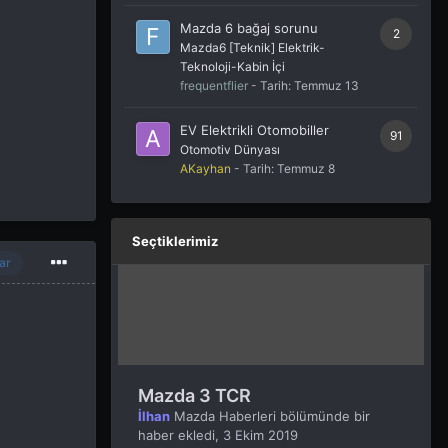
Mazda 6 bağaj sorunu
2
Mazda6 [Teknik] Elektrik-
Teknoloji-Kabin İçi
frequentflier
- Tarih:
Temmuz 13
EV Elektrikli Otomobiller
91
Otomotiv Dünyası
AKayhan
- Tarih:
Temmuz 8
Seçtiklerimiz
ar
Mazda 3 TCR
İlhan
Mazda Haberleri
bölümünde bir
haber ekledi,
3 Ekim 2019