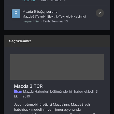
razumuhin
- Tarih:
Temmuz 14
Mazda 6 bağaj sorunu
2
Mazda6 [Teknik] Elektrik-Teknoloji-Kabin İçi
frequentflier
- Tarih:
Temmuz 13
Seçtiklerimiz
Mazda 3 TCR
İlhan
Mazda Haberleri
bölümünde bir haber ekledi,
3
Ekim 2019
Japon otomobil üreticisi Mazda'nın, Mazda3 adlı
hatchback modelinin yeni jenerasyonunda