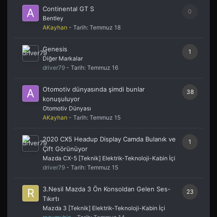
Continental GT S
0
Bentley
AKayhan
- Tarih:
Temmuz 18
Genesis
1
Diğer Markalar
driver79
- Tarih:
Temmuz 16
Otomotiv dünyasında şimdi bunlar
38
konuşuluyor
Otomotiv Dünyası
AKayhan
- Tarih:
Temmuz 15
2020 CX5 Headup Display Camda Bulanık ve
1
Çift Görünüyor
Mazda CX-5 [Teknik] Elektrik-Teknoloji-Kabin İçi
driver79
- Tarih:
Temmuz 15
3.Nesil Mazda 3 Ön Konsoldan Gelen Ses-
23
Tıkırtı
Mazda 3 [Teknik] Elektrik-Teknoloji-Kabin İçi