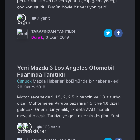
performanslı özel bir versiyonun gelip gelmeyeceği
çok konuşuldu. Bugün böyle bir versiyon geldi...
7 yanıt
TARAFINDAN TANITILDI
Burak
,
3 Ekim 2019
Yeni Mazda 3 Los Angeles Otomobil
Fuar'ında Tanıtıldı
Canuck
Mazda Haberleri
bölümünde bir haber ekledi,
28 Kasım 2018
Motor secenekleri 1.5, 2, 2.5 lt benzin ve 1.8 lt turbo
dizel. Muhtemelen Avrupa pazarina 1.5 lt ve 1.8 dizel
gelecek. Onemli bir yenilik, ilk defa AWD modeli
mevcut olacak. Turkiye'ye gelir mi emin degilim. Yeni...
163 yanıt