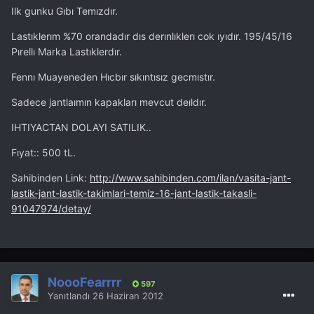
Ilk gunku Gıbı Temızdır.
Lastıklerım %70 orandadır dıs derınlıklerı cok ıyıdır. 195/45/16
Pırellı Marka Lastıklerdır.
Fennı Muayeneden Hıcbır sıkıntısız gecmıstır.
Sadece jantlaımın kapakları mevcut deıldır.
IHTIYACTAN DOLAYI SATILIK..
Fıyat:: 500 tL.
Sahibinden Link:
http://www.sahibinden.com/ilan/vasita-jant-
lastik-jant-lastik-takimlari-temiz-16-jant-lastik-takasli-
91047974/detay/
NoooFearrrr
597
Yanıtlandı
26 Haziran 2012