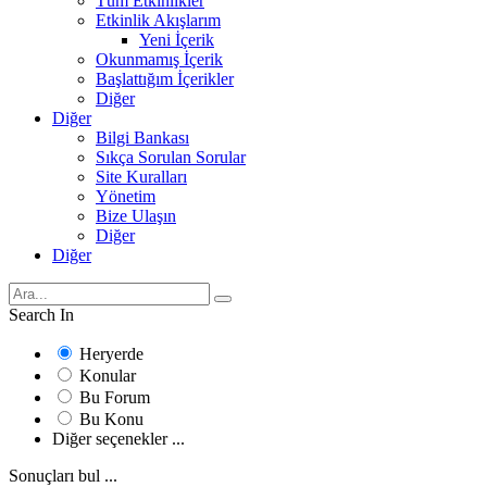
Tüm Etkinlikler
Etkinlik Akışlarım
Yeni İçerik
Okunmamış İçerik
Başlattığım İçerikler
Diğer
Diğer
Bilgi Bankası
Sıkça Sorulan Sorular
Site Kuralları
Yönetim
Bize Ulaşın
Diğer
Diğer
Search In
Heryerde
Konular
Bu Forum
Bu Konu
Diğer seçenekler ...
Sonuçları bul ...