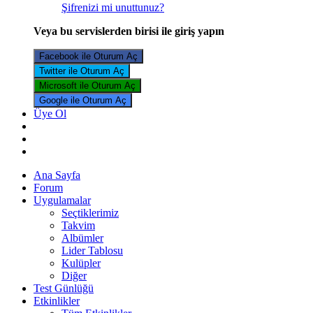
Şifrenizi mi unuttunuz?
Veya bu servislerden birisi ile giriş yapın
Facebook ile Oturum Aç
Twitter ile Oturum Aç
Microsoft ile Oturum Aç
Google ile Oturum Aç
Üye Ol
Ana Sayfa
Forum
Uygulamalar
Seçtiklerimiz
Takvim
Albümler
Lider Tablosu
Kulüpler
Diğer
Test Günlüğü
Etkinlikler