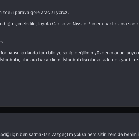
imizdeki paraya göre araç arıyoruz.
ndüğü için eledik ,Toyota Carina ve Nissan Primera baktık ama son 
s.
 performansı hakkında tam bilgiye sahip değilim o yüzden manuel arıy
tanbul içi ilanlara bakabilirim ,İstanbul dışı olursa sizlerden yardım is
ığı için ben satmaktan vazgeçtim yoksa hem sizin hem de benim i