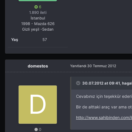
6
1.890 ileti
İstanbul
1998 - Mazda 626
Gizli yeşil -Sedan
Yaş
57
domestos
Yanıtlandı
30 Temmuz 2012
30.07.2012 at 09:41, haga
Cevabınız için teşekkür eder
Bir de alttaki araç var ama 
http://www.sahibinden.com/
0