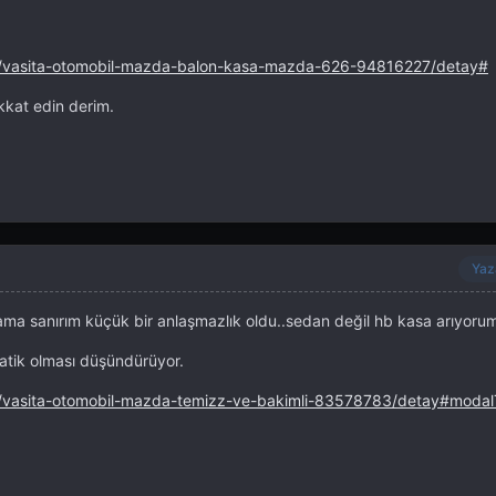
an/vasita-otomobil-mazda-balon-kasa-mazda-626-94816227/detay#
kkat edin derim.
Yaz
ama sanırım küçük bir anlaşmazlık oldu..sedan değil hb kasa arıyoru
matik olması düşündürüyor.
an/vasita-otomobil-mazda-temizz-ve-bakimli-83578783/detay#moda