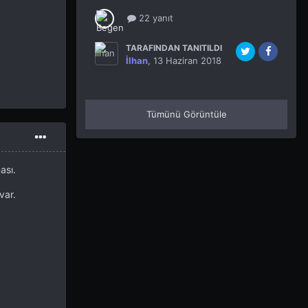
22 yanıt
TARAFINDAN TANITILDI
İlhan
,
13 Haziran 2018
Tümünü Görüntüle
ası.
var.