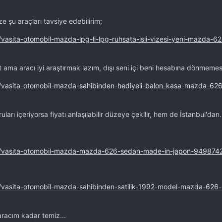
e şu araçları tavsiye edebilirim;
/vasita-otomobil-mazda-lpg-li-lpg-ruhsata-isli-vizesi-yeni-mazda-6
ama aracı iyi araştırmak lazım, dışı seni içi beni hesabına dönmemesi 
n/vasita-otomobil-mazda-sahibinden-hediyeli-balon-kasa-mazda-626
ları içeriyorsa fiyatı anlaşılabilir düzeye çekilir, hem de İstanbul'dan.
an/vasita-otomobil-mazda-mazda-626-sedan-made-in-japon-949874
n/vasita-otomobil-mazda-sahibinden-satilik-1992-model-mazda-626-
racım kadar temiz...