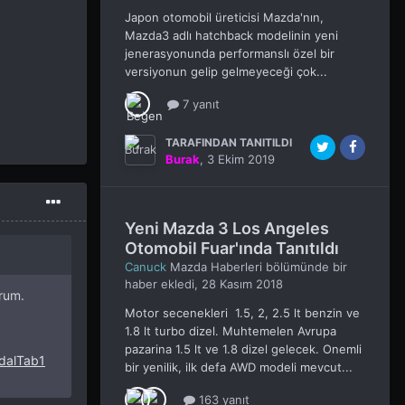
Japon otomobil üreticisi Mazda'nın,
Mazda3 adlı hatchback modelinin yeni
jenerasyonunda performanslı özel bir
versiyonun gelip gelmeyeceği çok...
7 yanıt
TARAFINDAN TANITILDI
Burak
,
3 Ekim 2019
Yeni Mazda 3 Los Angeles
Otomobil Fuar'ında Tanıtıldı
Canuck
Mazda Haberleri
bölümünde bir
haber ekledi,
28 Kasım 2018
orum.
Motor secenekleri 1.5, 2, 2.5 lt benzin ve
1.8 lt turbo dizel. Muhtemelen Avrupa
pazarina 1.5 lt ve 1.8 dizel gelecek. Onemli
dalTab1
bir yenilik, ilk defa AWD modeli mevcut...
163 yanıt