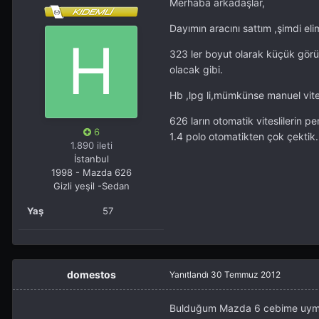
Merhaba arkadaşlar,
Dayımın aracını sattım ,şimdi el
323 ler boyut olarak küçük görü
olacak gibi.
Hb ,lpg li,mümkünse manuel vite
626 ların otomatik viteslilerin
6
1.4 polo otomatikten çok çektik.İs
1.890 ileti
İstanbul
1998 - Mazda 626
Gizli yeşil -Sedan
Yaş
57
domestos
Yanıtlandı
30 Temmuz 2012
Bulduğum Mazda 6 cebime uymad