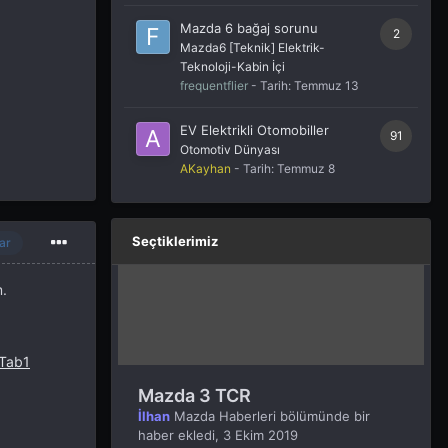
Mazda 6 bağaj sorunu
2
Mazda6 [Teknik] Elektrik-
Teknoloji-Kabin İçi
frequentflier
- Tarih:
Temmuz 13
EV Elektrikli Otomobiller
91
Otomotiv Dünyası
AKayhan
- Tarih:
Temmuz 8
Seçtiklerimiz
ar
m.
lTab1
Mazda 3 TCR
İlhan
Mazda Haberleri
bölümünde bir
haber ekledi,
3 Ekim 2019