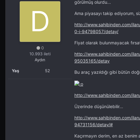
görülmüş olurdu...
Ama piyasayı takip ediyorum, siz
http://www.sahibinden.com/ilan
0-i-94798057/detay/
Fiyat olarak bulunmayacak fırsat 
0
10.993 ileti
http://www.sahibinden.com/ila
Aydın
95035165/detay
Yaş
52
Bu araç yazıldığı gibi bütün doğru
http://www.sahibinden.com/il
Üzerinde düşünülebilir...
http://www.sahibinden.com/ila
94731156/detay/#
Kaçırmayın derim, en az benim a