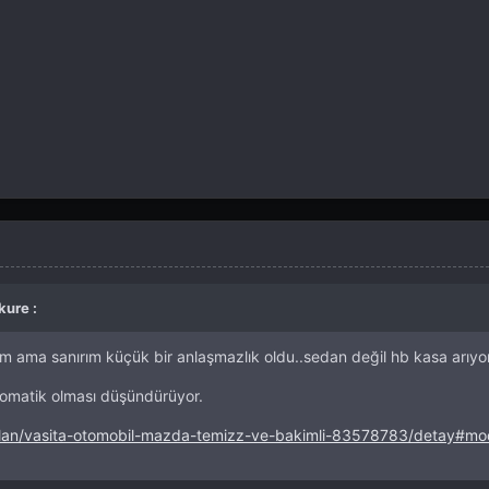
kure :
im ama sanırım küçük bir anlaşmazlık oldu..sedan değil hb kasa arıy
otomatik olması düşündürüyor.
ilan/vasita-otomobil-mazda-temizz-ve-bakimli-83578783/detay#mo