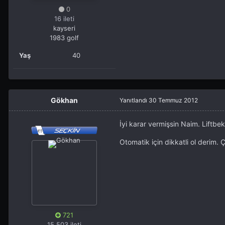
0
16 ileti
kayseri
1983 golf
Yaş
40
Gökhan
Yanıtlandı
30 Temmuz 2012
İyi karar vermişsin Naim. Liftbe
Otomatik için dikkatli ol derim.
721
15.503 ileti