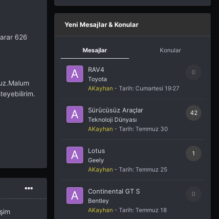
Yeni Mesajlar & Konular
karar 626
Mesajlar
Konular
RAV4
0
Toyota
oruz.Malum
AKayhan
- Tarih:
Cumartesi 19:27
teyebilirim.
Sürücüsüz Araçlar
42
Teknoloji Dünyası
AKayhan
- Tarih:
Temmuz 30
Lotus
1
Geely
AKayhan
- Tarih:
Temmuz 25
Continental GT S
0
Bentley
AKayhan
- Tarih:
Temmuz 18
şim