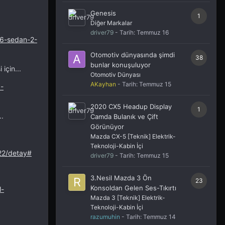
Genesis
1
Diğer Markalar
driver79
- Tarih:
Temmuz 16
26-sedan-2-
Otomotiv dünyasında şimdi
38
bunlar konuşuluyor
için...
Otomotiv Dünyası
AKayhan
- Tarih:
Temmuz 15
-
2020 CX5 Headup Display
1
..
Camda Bulanık ve Çift
Görünüyor
Mazda CX-5 [Teknik] Elektrik-
Teknoloji-Kabin İçi
22/detay#
driver79
- Tarih:
Temmuz 15
3.Nesil Mazda 3 Ön
23
Konsoldan Gelen Ses-Tıkırtı
l-
Mazda 3 [Teknik] Elektrik-
Teknoloji-Kabin İçi
razumuhin
- Tarih:
Temmuz 14