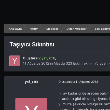
Ana Sayfa
Forum
Modeller
Diğer Modeller
Eski Bölüm
Taşıyıcı Sıkıntısı
Oluşturan:
ysf_ztrk
,
11 Ağustos 2012
in
Mazda 323 Eski [Teknik] Yürüyen 
ysf_ztrk
Oluşturuldu:
11 Ağustos 2012
İki ay kadar önce aracımı bakıma
el arabası gibi bir ses geliyordu
yumurta şeklinde olduğu bu yüzd
taşıyıcıyı bulamadı. bazı parça