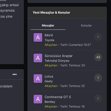
çakıp ertesi
bayramda
Yeni Mesajlar & Konular
ksa yine
Mesajlar
Konular
RAV4
0
Toyota
AKayhan
- Tarih:
Cumartesi 19:27
Sürücüsüz Araçlar
42
Teknoloji Dünyası
AKayhan
- Tarih:
Temmuz 30
Lotus
1
Geely
AKayhan
- Tarih:
Temmuz 25
 problem
Continental GT S
0
Bentley
AKayhan
- Tarih:
Temmuz 18