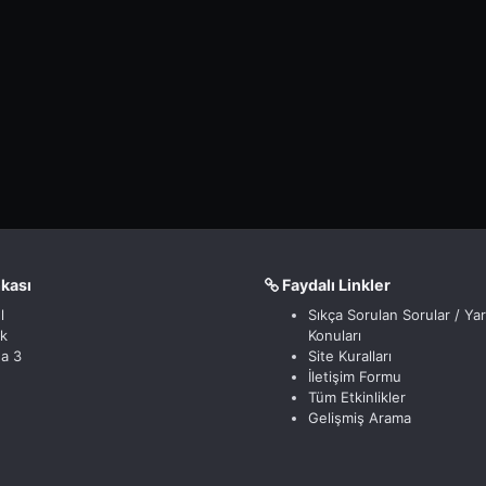
nkası
Faydalı Linkler
l
Sıkça Sorulan Sorular / Ya
ik
Konuları
a 3
Site Kuralları
İletişim Formu
Tüm Etkinlikler
Gelişmiş Arama