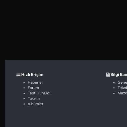
Hızlı Erişim
Bilgi Ba
Haberler
Gene
Forum
Tekn
Test Günlüğü
Mazd
Takvim
Albümler