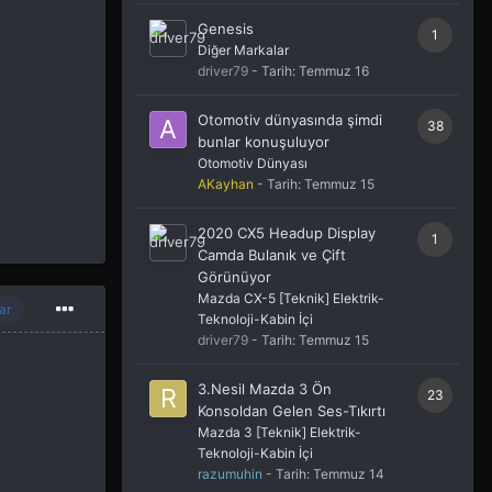
Genesis
1
Diğer Markalar
driver79
- Tarih:
Temmuz 16
Otomotiv dünyasında şimdi
38
bunlar konuşuluyor
Otomotiv Dünyası
AKayhan
- Tarih:
Temmuz 15
2020 CX5 Headup Display
1
Camda Bulanık ve Çift
Görünüyor
Mazda CX-5 [Teknik] Elektrik-
ar
Teknoloji-Kabin İçi
driver79
- Tarih:
Temmuz 15
3.Nesil Mazda 3 Ön
23
Konsoldan Gelen Ses-Tıkırtı
Mazda 3 [Teknik] Elektrik-
Teknoloji-Kabin İçi
razumuhin
- Tarih:
Temmuz 14