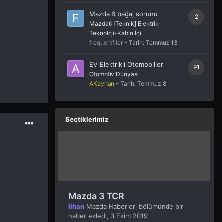
Mazda 6 bağaj sorunu
2
Mazda6 [Teknik] Elektrik-
Teknoloji-Kabin İçi
frequentflier
- Tarih:
Temmuz 13
EV Elektrikli Otomobiller
91
Otomotiv Dünyası
AKayhan
- Tarih:
Temmuz 8
Seçtiklerimiz
Mazda 3 TCR
İlhan
Mazda Haberleri
bölümünde bir
haber ekledi,
3 Ekim 2019