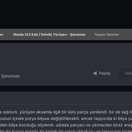
ler
Mazda 323 Eski [Teknik] Yürüyen - Şanzıman
Taşıyıcı Sıkıntısı
Paylaş
Taki
- Şanzıman
 soktum. yürüyen aksamla ilgili bir sürü parça yenilendi. bir de sağ ö
 bunun içinde porya bilyası değiştirilecekti. ancak taşıyıcıda ki bilya y
en bilya bozduğu söylendi. ustada parçacı ve çıkmacıları biraz araş
cılar da bunun mazda da kronik bir sorun olduğunu ve taşıyıcının piya