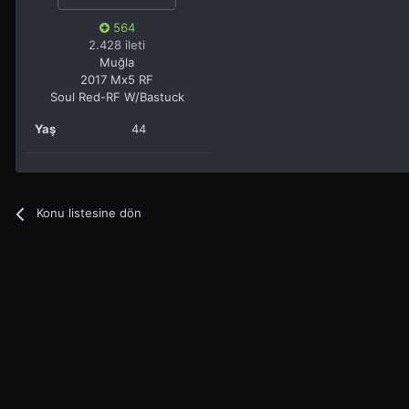
564
2.428 ileti
Muğla
2017 Mx5 RF
Soul Red-RF W/Bastuck
Yaş
44
Konu listesine dön