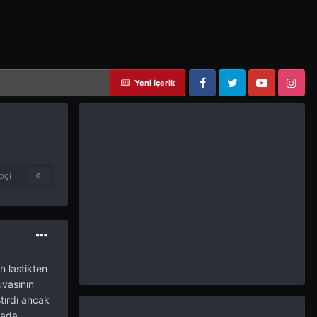
Yeni İçerik
Facebook
Twitter
YouTube
Instagram
pçi
0
n lastikten
uvasının
tırdı ancak
sada