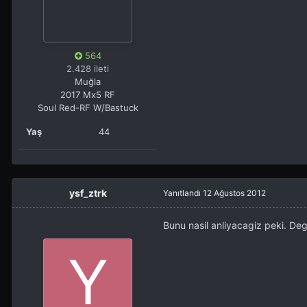
564
2.428 ileti
Muğla
2017 Mx5 RF
Soul Red-RF W/Bastuck
Yaş
44
ysf_ztrk
Yanıtlandı
12 Ağustos 2012
Bunu nasil anliyacagiz peki. Dege