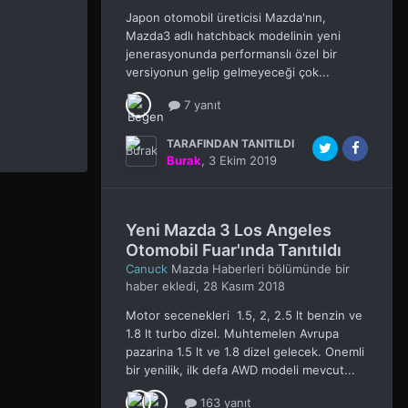
Japon otomobil üreticisi Mazda'nın,
Mazda3 adlı hatchback modelinin yeni
jenerasyonunda performanslı özel bir
versiyonun gelip gelmeyeceği çok...
7 yanıt
TARAFINDAN TANITILDI
Burak
,
3 Ekim 2019
Yeni Mazda 3 Los Angeles
Otomobil Fuar'ında Tanıtıldı
Canuck
Mazda Haberleri
bölümünde bir
haber ekledi,
28 Kasım 2018
Motor secenekleri 1.5, 2, 2.5 lt benzin ve
1.8 lt turbo dizel. Muhtemelen Avrupa
pazarina 1.5 lt ve 1.8 dizel gelecek. Onemli
bir yenilik, ilk defa AWD modeli mevcut...
163 yanıt