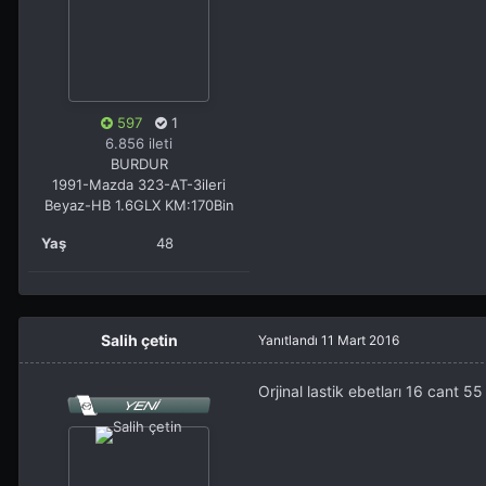
597
1
6.856 ileti
BURDUR
1991-Mazda 323-AT-3ileri
Beyaz-HB 1.6GLX KM:170Bin
Yaş
48
Salih çetin
Yanıtlandı
11 Mart 2016
Orjinal lastik ebetları 16 cant 