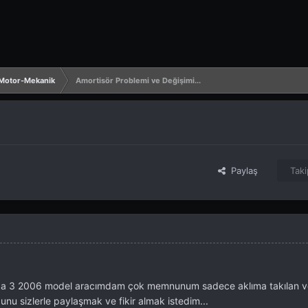
 Motor-Mekanik
Amortisör Problemi ve Değişimi...
Paylaş
Taki
azda 3 2006 model aracımdam çok memnunum sadece aklıma takılan ve
nu sizlerle paylaşmak ve fikir almak istedim...