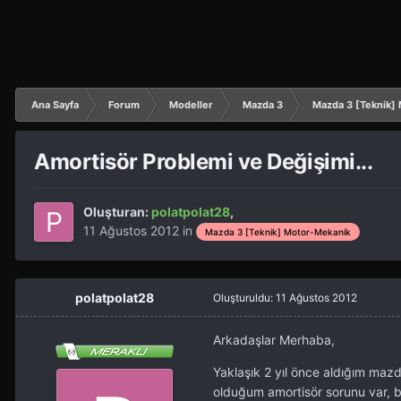
Ana Sayfa
Forum
Modeller
Mazda 3
Mazda 3 [Teknik]
Amortisör Problemi ve Değişimi...
Oluşturan:
polatpolat28
,
11 Ağustos 2012
in
Mazda 3 [Teknik] Motor-Mekanik
polatpolat28
Oluşturuldu:
11 Ağustos 2012
Arkadaşlar Merhaba,
Yaklaşık 2 yıl önce aldığım m
olduğum amortisör sorunu var, bu