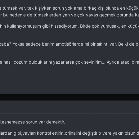
 tümsek var, tek kişiyken sorun yok ama birkaç kişi olunca en küçü
yor bu nedenle de tümseklerden yan ve çok yavaş geçmek zorunda ka
ahin kullanıyormuşum gibi hissediyorum. Birde çok yumuşak, en küçü
caba? Yoksa sadece benim amotisörlerde mi bir sıkıntı var. Belki de 
 nasıl çözüm bulduklarını yazarlarsa çok sevinirim... Ayrıca aracı bir
,esnemezse sorun var demektir.
dan gibi,yayları kontrol ettirin,orjinalini değiştirip yere yakın olsun 