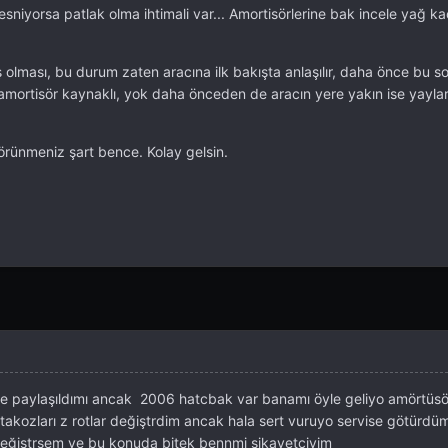
esniyorsa patlak olma ihtimali var... Amortisörlerine bak incele yağ k
miş olması, bu durum zaten aracına ilk bakışta anlaşılır, daha önce bu s
amortisör kaynaklı, yok daha önceden de aracın yere yakın ise yayları
görünmeniz şart bence. Kolay gelsin.
e paylaşıldımı ancak 2006 hatcbak var banamı öyle geliyo amörtüs
kozları z rotlar değiştrdim ancak hala sert vuruyo servise götürdü
 değiştrsem ve bu konuda bitek bennmi şikayetçiyim