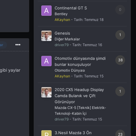
Continental GT S
0
Bentley
AKayhan
- Tarih:
Temmuz 18
Genesis
1
Diğer Markalar
driver79
- Tarih:
Temmuz 16
ar
Otomotiv dünyasında şimdi
38
bunlar konuşuluyor
gibi yaylar
Otomotiv Dünyası
AKayhan
- Tarih:
Temmuz 15
2020 CX5 Headup Display
1
Camda Bulanık ve Çift
Görünüyor
Mazda CX-5 [Teknik] Elektrik-
Teknoloji-Kabin İçi
driver79
- Tarih:
Temmuz 15
3.Nesil Mazda 3 Ön
23