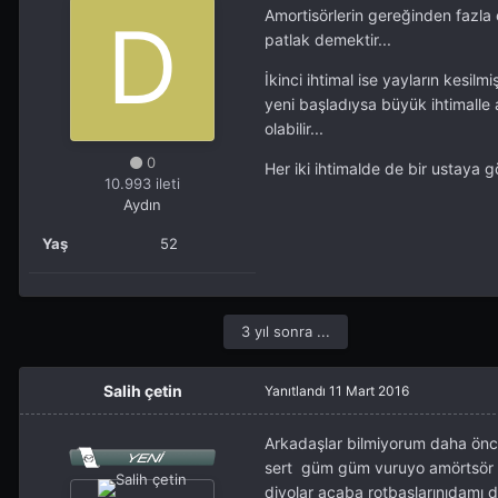
Amortisörlerin gereğinden fazla 
patlak demektir...
İkinci ihtimal ise yayların kesil
yeni başladıysa büyük ihtimalle 
olabilir...
0
Her iki ihtimalde de bir ustaya 
10.993 ileti
Aydın
Yaş
52
3 yıl sonra ...
Salih çetin
Yanıtlandı
11 Mart 2016
Arkadaşlar bilmiyorum daha önc
sert güm güm vuruyo amörtsör ta
diyolar acaba rotbaşlarınıdamı