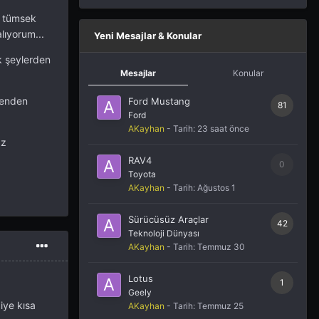
k tümsek
lıyorum...
Yeni Mesajlar & Konular
k şeylerden
Mesajlar
Konular
benden
Ford Mustang
81
Ford
AKayhan
- Tarih:
23 saat önce
az
RAV4
0
Toyota
AKayhan
- Tarih:
Ağustos 1
Sürücüsüz Araçlar
42
Teknoloji Dünyası
AKayhan
- Tarih:
Temmuz 30
Lotus
1
Geely
diye kısa
AKayhan
- Tarih:
Temmuz 25