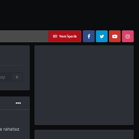
Yeni İçerik
Facebook
Twitter
YouTube
Instagram
pçi
0
 rahatsız