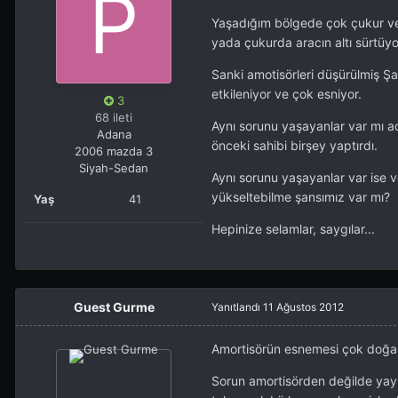
Yaşadığım bölgede çok çukur ve
yada çukurda aracın altı sürtü
Sanki amotisörleri düşürülmiş Ş
etkileniyor ve çok esniyor.
3
68 ileti
Aynı sorunu yaşayanlar var mı a
Adana
önceki sahibi birşey yaptırdı.
2006 mazda 3
Siyah-Sedan
Aynı sorunu yaşayanlar var ise ve
yükseltebilme şansımız var mı?
Yaş
41
Hepinize selamlar, saygılar...
Guest Gurme
Yanıtlandı
11 Ağustos 2012
Amortisörün esnemesi çok doğal
Sorun amortisörden değilde yaylar