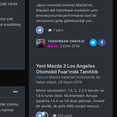
açağı varsa
Japon otomobil üreticisi Mazda'nın,
Mazda3 adlı hatchback modelinin yeni
jenerasyonunda performanslı özel bir
orun yok
versiyonun gelip gelmeyeceği çok...
n kısaltılmış
7 yanıt
TARAFINDAN TANITILDI
Burak
,
3 Ekim 2019
Yeni Mazda 3 Los Angeles
Otomobil Fuar'ında Tanıtıldı
Canuck
Mazda Haberleri
bölümünde bir
haber ekledi,
28 Kasım 2018
Motor secenekleri 1.5, 2, 2.5 lt benzin ve
1.8 lt turbo dizel. Muhtemelen Avrupa
pazarina 1.5 lt ve 1.8 dizel gelecek. Onemli
örler çokmu
bir yenilik, ilk defa AWD modeli mevcut...
m normal
163 yanıt