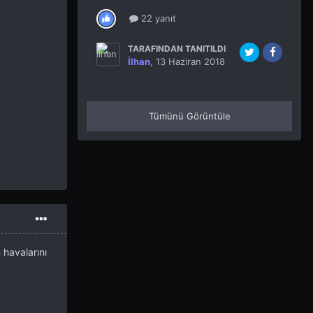
22 yanıt
TARAFINDAN TANITILDI
İlhan
,
13 Haziran 2018
Tümünü Görüntüle
m havalarını