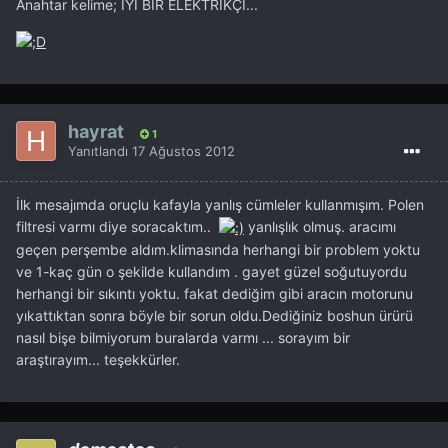
Anahtar kelime; İYİ BİR ELEKTRİKÇİ...
hayrat
1
Yanıtlandı
17 Ağustos 2012
İlk mesajımda oruçlu kafayla yanlış cümleler kullanmışım. Polen
filtresi varmı diye soracaktım..
yanlışlık olmuş. aracımı
geçen perşembe aldım.klimasında herhangi bir problem yoktu
ve 1-kaç gün o şekilde kullandım . gayet güzel soğutuyordu
herhangi bir sıkıntı yoktu. fakat dediğim gibi aracın motorunu
yıkattıktan sonra böyle bir sorun oldu.Dediğiniz boshun ürürü
nasıl bişe bilmiyorum buralarda varmı ... sorayım bir
araştırayım... teşekkürler.