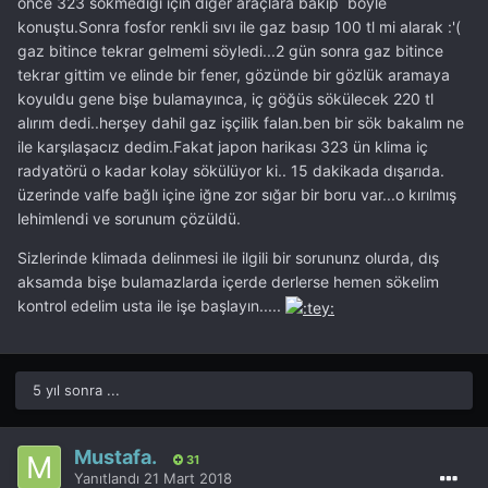
önce 323 sökmediği için diğer araçlara bakıp böyle
konuştu.Sonra fosfor renkli sıvı ile gaz basıp 100 tl mi alarak :'(
gaz bitince tekrar gelmemi söyledi...2 gün sonra gaz bitince
tekrar gittim ve elinde bir fener, gözünde bir gözlük aramaya
koyuldu gene bişe bulamayınca, iç göğüs sökülecek 220 tl
alırım dedi..herşey dahil gaz işçilik falan.ben bir sök bakalım ne
ile karşılaşacız dedim.Fakat japon harikası 323 ün klima iç
radyatörü o kadar kolay sökülüyor ki.. 15 dakikada dışarıda.
üzerinde valfe bağlı içine iğne zor sığar bir boru var...o kırılmış
lehimlendi ve sorunum çözüldü.
Sizlerinde klimada delinmesi ile ilgili bir sorununz olurda, dış
aksamda bişe bulamazlarda içerde derlerse hemen sökelim
kontrol edelim usta ile işe başlayın.....
5 yıl sonra ...
Mustafa.
31
Yanıtlandı
21 Mart 2018