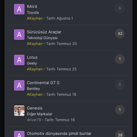
RAV4
0
Toyota
AKayhan
- Tarih:
Ağustos 1
Sürücüsüz Araçlar
42
Teknoloji Dünyası
AKayhan
- Tarih:
Temmuz 30
Lotus
1
Geely
AKayhan
- Tarih:
Temmuz 25
Continental GT S
0
Bentley
AKayhan
- Tarih:
Temmuz 18
Genesis
1
Diğer Markalar
driver79
- Tarih:
Temmuz 16
Otomotiv dünyasında şimdi bunlar
38