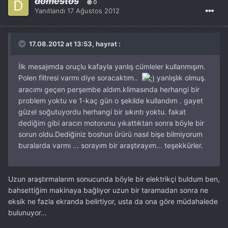
domestos
0
Yanıtlandı
17 Ağustos 2012
17.08.2012 at 13:53, hayrat :
İlk mesajımda oruçlu kafayla yanlış cümleler kullanmışım.
Polen filtresi varmı diye soracaktım..
yanlışlık olmuş.
aracımı geçen perşembe aldım.klimasında herhangi bir
problem yoktu ve 1-kaç gün o şekilde kullandım . gayet
güzel soğutuyordu herhangi bir sıkıntı yoktu. fakat
dediğim gibi aracın motorunu yıkattıktan sonra böyle bir
sorun oldu.Dediğiniz boshun ürürü nasıl bişe bilmiyorum
buralarda varmı ... sorayım bir araştırayım... teşekkürler.
Uzun araştırmalarım sonucunda böyle bir elektrikçi buldum ben,
bahsettiğim makinaya bağlıyor uzun bir taramadan sonra ne
eksik ne fazla ekranda belirtiyor, usta da ona göre müdahalede
bulunuyor...