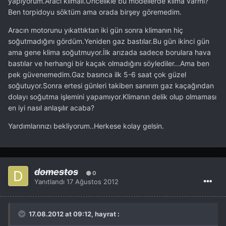
yapıyorum.Aracı klimalı.Öncelikle bu modellerde klima varmı?
Ben torpidoyu söktüm ama orada birşey göremedim.
Aracın motorunu yıkattıktan iki gün sonra klimanın hiç
soğutmadığını gördüm.Yeniden gaz bastılar.Bu gün ikinci gün
ama gene klima soğutmuyor.İlk arızada sadece borulara hava
bastılar ve herhangi bir kaçak olmadığını söylediler...Ama ben
pek güvenemedim.Gaz basınca ilk 5-6 saat çok güzel
soğutuyor.Sonra ertesi günleri takiben sanırım gaz kaçağından
dolayı soğutma işlemini yapamıyor.Klimanın delik olup olmaması
en iyi nasıl anlaşılır acaba?
Yardımlarınızı bekliyorum..Herkese kolay gelsin.
domestos
0
Yanıtlandı
17 Ağustos 2012
17.08.2012 at 09:12, hayrat :