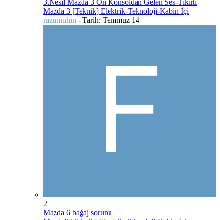
3.Nesil Mazda 3 Ön Konsoldan Gelen Ses-Tıkırtı
Mazda 3 [Teknik] Elektrik-Teknoloji-Kabin İçi
razumuhin
- Tarih:
Temmuz 14
2
Mazda 6 bağaj sorunu