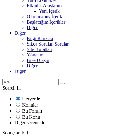
Tüm Etkinlikler
Etkinlik Akışlarım
Yeni İçerik
Okunmamış İçerik
Başlattığım İçerikler
Diğer
Diğer
Bilgi Bankası
Sıkça Sorulan Sorular
Site Kuralları
Yönetim
Bize Ulaşın
Diğer
Diğer
Search In
Heryerde
Konular
Bu Forum
Bu Konu
Diğer seçenekler ...
Sonuçları bul ...