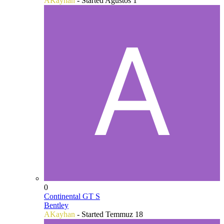
AKayhan
- Started
Ağustos 1
0
Continental GT S
Bentley
AKayhan
- Started
Temmuz 18