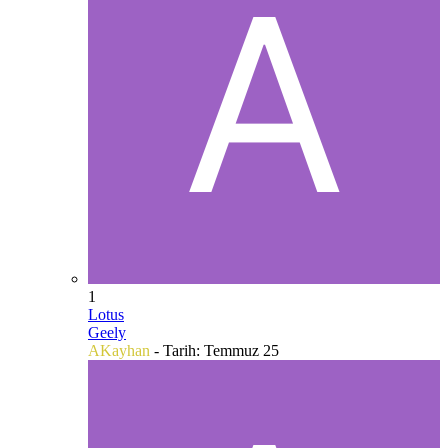
1
Lotus
Geely
AKayhan
- Tarih:
Temmuz 25