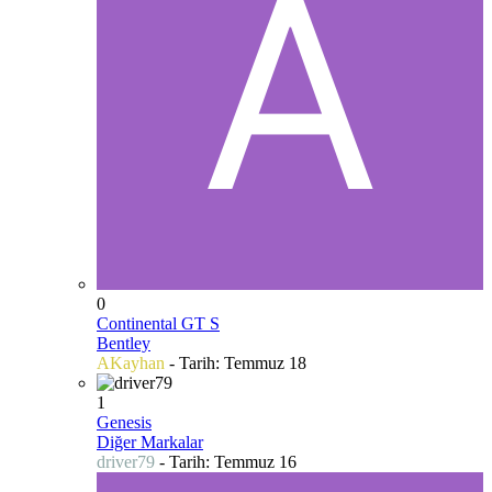
0
Continental GT S
Bentley
AKayhan
- Tarih:
Temmuz 18
1
Genesis
Diğer Markalar
driver79
- Tarih:
Temmuz 16