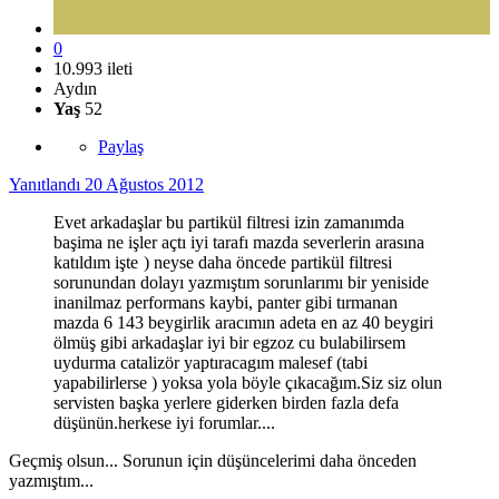
0
10.993 ileti
Aydın
Yaş
52
Paylaş
Yanıtlandı
20 Ağustos 2012
Evet arkadaşlar bu partikül filtresi izin zamanımda
başima ne işler açtı iyi tarafı mazda severlerin arasına
katıldım işte
) neyse daha öncede partikül filtresi
sorunundan dolayı yazmıştım sorunlarımı bir yeniside
inanilmaz performans kaybi, panter gibi tırmanan
mazda 6 143 beygirlik aracımın adeta en az 40 beygiri
ölmüş gibi arkadaşlar iyi bir egzoz cu bulabilirsem
uydurma catalizör yaptıracagım malesef (tabi
yapabilirlerse ) yoksa yola böyle çıkacağım.Siz siz olun
servisten başka yerlere giderken birden fazla defa
düşünün.herkese iyi forumlar....
Geçmiş olsun... Sorunun için düşüncelerimi daha önceden
yazmıştım...