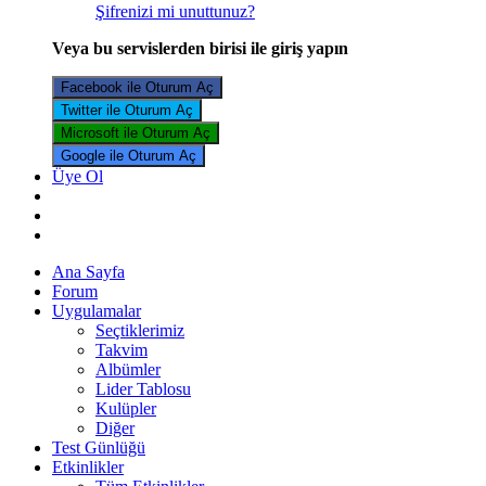
Şifrenizi mi unuttunuz?
Veya bu servislerden birisi ile giriş yapın
Facebook ile Oturum Aç
Twitter ile Oturum Aç
Microsoft ile Oturum Aç
Google ile Oturum Aç
Üye Ol
Ana Sayfa
Forum
Uygulamalar
Seçtiklerimiz
Takvim
Albümler
Lider Tablosu
Kulüpler
Diğer
Test Günlüğü
Etkinlikler