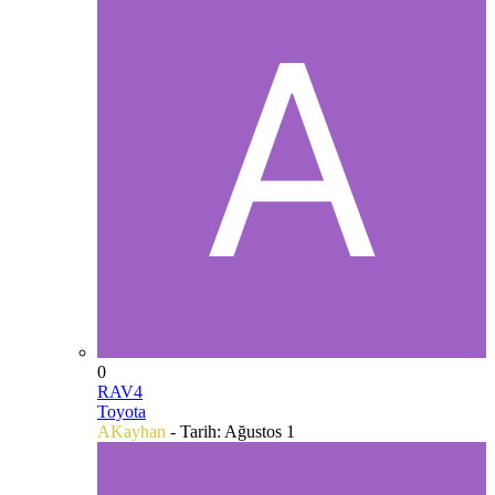
0
RAV4
Toyota
AKayhan
- Tarih:
Ağustos 1