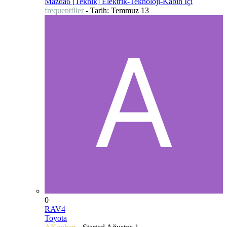
Mazda6 [Teknik] Elektrik-Teknoloji-Kabin İçi
frequentflier
- Tarih:
Temmuz 13
0
RAV4
Toyota