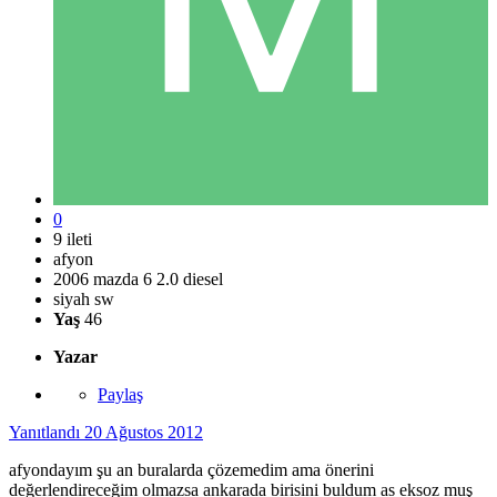
0
9 ileti
afyon
2006 mazda 6 2.0 diesel
siyah sw
Yaş
46
Yazar
Paylaş
Yanıtlandı
20 Ağustos 2012
afyondayım şu an buralarda çözemedim ama önerini
değerlendireceğim olmazsa ankarada birisini buldum as eksoz muş