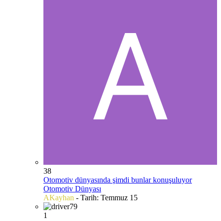
38
Otomotiv dünyasında şimdi bunlar konuşuluyor
Otomotiv Dünyası
AKayhan
- Tarih:
Temmuz 15
1