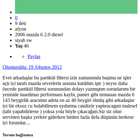
0
9 ileti
afyon
2006 mazda 6 2.0 diesel
siyah sw
Yaş
46
Paylaş
Oluşturuldu:
19 Ağustos 2012
Evet arkadaşlar bu partikül filtresi izin zamanımda başima ne işler
açtı iyi tarafı mazda severlerin arasına katıldım işte
) neyse daha
öncede partikül filtresi sorunundan dolayı yazmıştım sorunlarımı bir
yeniside inanilmaz performans kaybi, panter gibi tırmanan mazda 6
143 beygirlik aracımın adeta en az 40 beygiri ölmüş gibi arkadaşlar
iyi bir eksoz cu bulabilirsem uydurma catalizör yaptıracagım malesef
(tabi yapabilirlerse ) yoksa yola böyle çıkacağım.Siz siz olun
servisten başka yerlere giderken birden fazla defa düşünün.herkese
iyi forumlar....
Yorum bağlantısı