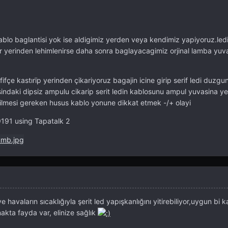
kablo baglantisi yok ise aldigimiz yerden veya kendimiz yapiyoruz.led
 yerinden lehimlenirse daha sonra baglayacagimiz orjinal lamba yuvas
çe kastırïp yerinden çikariyoruz bagajin icine girip serif ledi duzgu
indaki dipsiz ampulu cikarip serit ledin kablosunu ampul yuvasina yer
ilmesi gereken husus kablo yonune dikkat etmek -/+ olayi
191 using Tapatalk 2
havaların sıcaklığıyla şerit led yapışkanlığını yitirebiliyor,uygun bi
akta fayda var, elinize sağlık