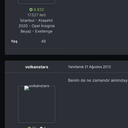
6.832
17.527 ileti
İstanbul - Ataşehir
2020 - Opel İnsignia
Beyaz - Exellenge
Yaş
49
volkanstars
Yanıtlandı
21 Ağustos 2012
Benim de ne zamandır aklımdaydı