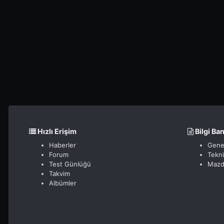
Hızlı Erişim
Bilgi Ba
Haberler
Gene
Forum
Tekn
Test Günlüğü
Mazd
Takvim
Albümler