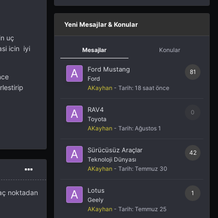
Yeni Mesajlar & Konular
in uç
i icin iyi
Mesajlar
Konular
Ford Mustang
81
nce
Ford
lestirip
AKayhan
- Tarih:
18 saat önce
RAV4
0
Toyota
AKayhan
- Tarih:
Ağustos 1
Sürücüsüz Araçlar
42
Teknoloji Dünyası
AKayhan
- Tarih:
Temmuz 30
Lotus
 kaç noktadan
1
Geely
AKayhan
- Tarih:
Temmuz 25