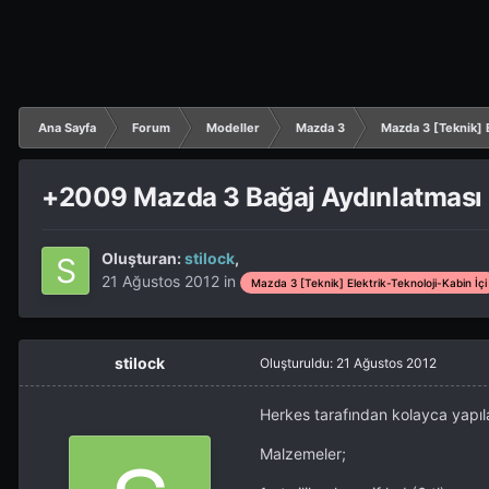
Ana Sayfa
Forum
Modeller
Mazda 3
Mazda 3 [Teknik] E
+2009 Mazda 3 Bağaj Aydınlatması
Oluşturan:
stilock
,
21 Ağustos 2012
in
Mazda 3 [Teknik] Elektrik-Teknoloji-Kabin İçi
stilock
Oluşturuldu:
21 Ağustos 2012
Herkes tarafından kolayca yapı
Malzemeler;