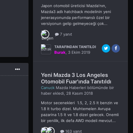
Japon otomobil üreticisi Mazda'nın,
Mazda3 adlı hatchback modelinin yeni
jenerasyonunda performanslı özel bir
versiyonun gelip gelmeyeceği çok...
7 yanıt
TARAFINDAN TANITILDI
Burak
,
3 Ekim 2019
Yeni Mazda 3 Los Angeles
Otomobil Fuar'ında Tanıtıldı
Canuck
Mazda Haberleri
bölümünde bir
haber ekledi,
28 Kasım 2018
Motor secenekleri 1.5, 2, 2.5 lt benzin ve
1.8 lt turbo dizel. Muhtemelen Avrupa
pazarina 1.5 lt ve 1.8 dizel gelecek. Onemli
bir yenilik, ilk defa AWD modeli mevcut...
163 yanıt