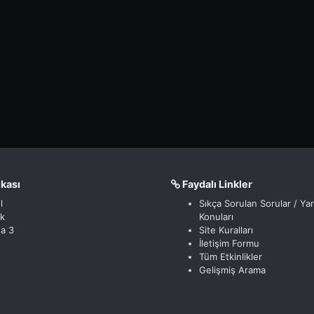
nkası
Faydalı Linkler
l
Sıkça Sorulan Sorular / Ya
ik
Konuları
a 3
Site Kuralları
İletişim Formu
Tüm Etkinlikler
Gelişmiş Arama