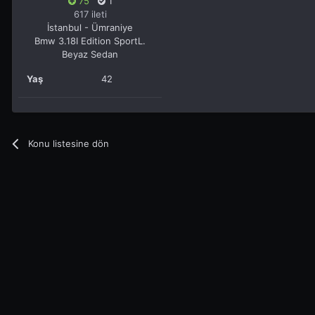
75
1
617 ileti
İstanbul - Ümraniye
Bmw 3.18I Edition SportL.
Beyaz Sedan
Yaş
42
Konu listesine dön