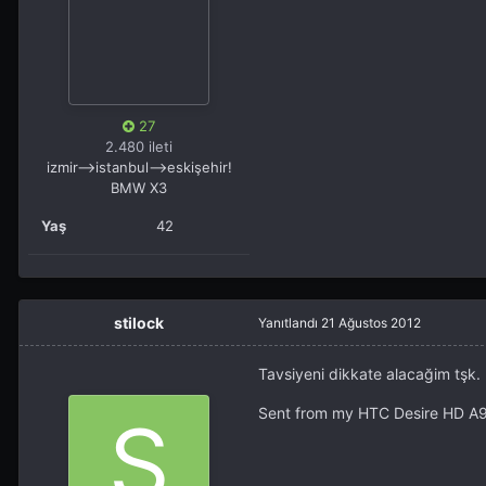
27
2.480 ileti
izmir-->istanbul-->eskişehir!
BMW X3
Yaş
42
stilock
Yanıtlandı
21 Ağustos 2012
Tavsiyeni dikkate alacağim tşk.
Sent from my HTC Desire HD A9