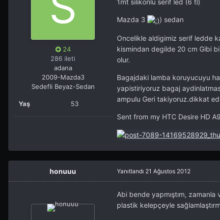
1mt silikonlu serif led (6 tl)
Mazda 3
) sedan
Oncelikle aldigimiz serif ledde 
kismindan degilde 20 cm Gibi bir
24
286 ileti
olur.
adana
Bagajdaki lamba koruyucuyu hafif
2009-Mazda3
Sedefli Beyaz-Sedan
yapistiriyoruz bagaj aydinlatmas
ampulu Geri takiyoruz.dikkat ed
Yaş
53
Sent from my HTC Desire HD A9
honuuu
Yanıtlandı
21 Ağustos 2012
Abi bende yapmıştım, zamanla ve 
plastik kelepçeyle sağlamlaştırm