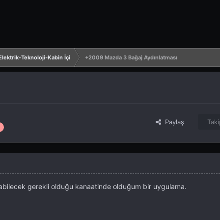
lektrik-Teknoloji-Kabin İçi
+2009 Mazda 3 Bağaj Aydınlatması
Paylaş
Taki
labilecek gerekli olduğu kanaatinde olduğum bir uygulama.