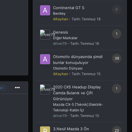
Continental GT S
0
Bentley
AKayhan
- Tarih:
Temmuz 18
Genesis
1
Diğer Markalar
driver79
- Tarih:
Temmuz 16
Otomotiv dünyasında şimdi
38
bunlar konuşuluyor
Otomotiv Dünyası
AKayhan
- Tarih:
Temmuz 15
2020 CX5 Headup Display
ar
1
Camda Bulanık ve Çift
Görünüyor
Mazda CX-5 [Teknik] Elektrik-
Teknoloji-Kabin İçi
driver79
- Tarih:
Temmuz 15
3.Nesil Mazda 3 Ön
23