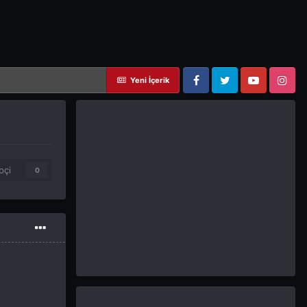
Yeni İçerik
Facebook
Twitter
YouTube
Instagram
pçi
0