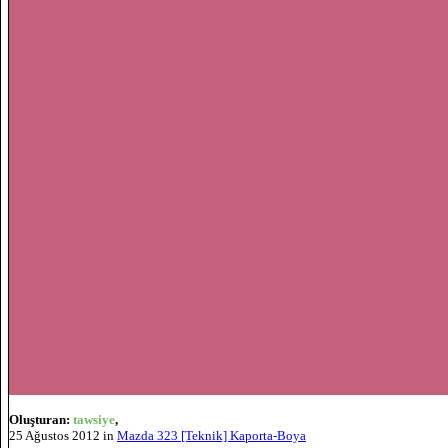
Oluşturan:
tawsiye
,
25 Ağustos 2012
in
Mazda 323 [Teknik] Kaporta-Boya