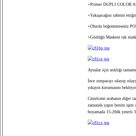
+Primer DUPLI COLOR ASTAR
+Yakışacağını tahmin ettiği
+Olurda beğenmezseniz POL
+Gözlüğü Maskeni tak matkap 
Aynalar için atıklığı tamame
İnce zımparayı ıslayıp ısla
yıkayın kurumasını bekleyın
Güzelcene arabanın diğer ta
zamanda yapın benim işim ac
boyamada 15-20dk yeterlı 3 