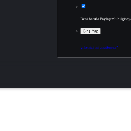
Beni hatırla
Paylaşımlı bilgisay
Giriş Yap
Şifrenizi mi unuttunuz?