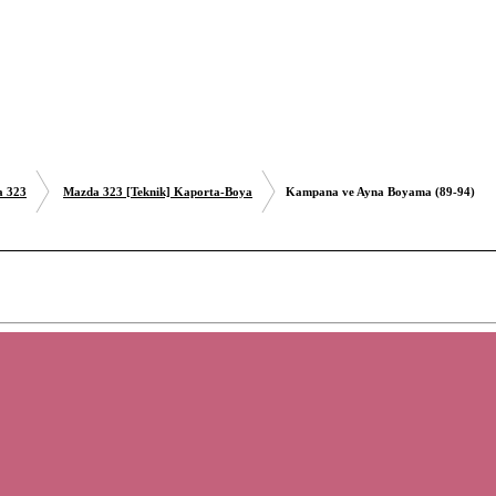
 323
Mazda 323 [Teknik] Kaporta-Boya
Kampana ve Ayna Boyama (89-94)