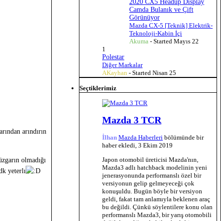
2020 CX5 Headup Display
Camda Bulanık ve Çift
Görünüyor
Mazda CX-5 [Teknik] Elektrik-
Teknoloji-Kabin İçi
Akuma
- Started
Mayıs 22
1
Polestar
Diğer Markalar
AKayhan
- Started
Nisan 25
Seçtiklerimiz
Mazda 3 TCR
arından arındırın
İlhan
Mazda Haberleri
bölümünde bir
haber ekledi,
3 Ekim 2019
Japon otomobil üreticisi Mazda'nın,
Rüzgarın olmadığı
Mazda3 adlı hatchback modelinin yeni
k yeterlı
jenerasyonunda performanslı özel bir
versiyonun gelip gelmeyeceği çok
konuşuldu. Bugün böyle bir versiyon
geldi, fakat tam anlamıyla beklenen araç
bu değildi. Çünkü söylentilere konu olan
performanslı Mazda3, bir yarış otomobili