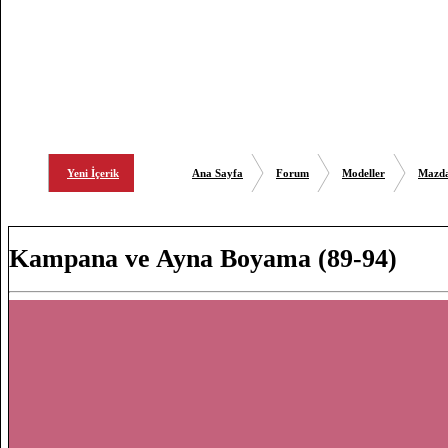
Diğer
Yeni İçerik
Ana Sayfa
Forum
Modeller
Mazda
Kampana ve Ayna Boyama (89-94)