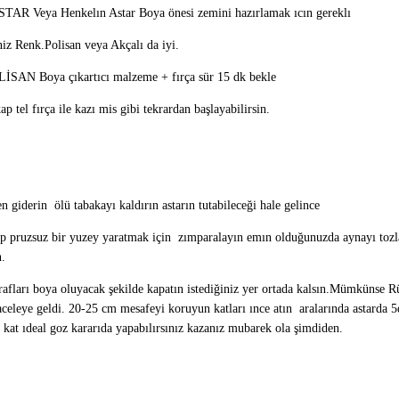
 Veya Henkelın Astar Boya önesi zemini hazırlamak ıcın gereklı
niz Renk.Polisan veya Akçalı da iyi.
İSAN Boya çıkartıcı malzeme + fırça sür 15 dk bekle
tel fırça ile kazı mis gibi tekrardan başlayabilirsin.
n giderin ölü tabakayı kaldırın astarın tutabileceği hale gelince
yıp pruzsuz bir yuzey yaratmak için zımparalayın emın olduğunuzda aynayı tozl
.
rafları boya oluyacak şekilde kapatın istediğiniz yer ortada kalsın.Mümkünse 
eleye geldi. 20-25 cm mesafeyi koruyun katları ınce atın aralarında astarda 5d
kat ıdeal goz kararıda yapabılırsınız kazanız mubarek ola şimdiden.