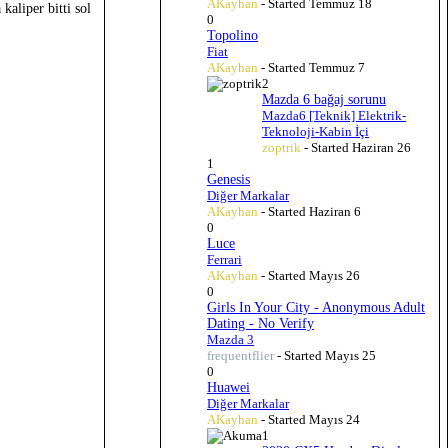
AKayhan
- Started
Temmuz 18
aliper bitti sol
0
Topolino
Fiat
AKayhan
- Started
Temmuz 7
2
Mazda 6 bağaj sorunu
Mazda6 [Teknik] Elektrik-
Teknoloji-Kabin İçi
zoptrik
- Started
Haziran 26
1
Genesis
Diğer Markalar
AKayhan
- Started
Haziran 6
0
Luce
Ferrari
AKayhan
- Started
Mayıs 26
0
Girls In Your City - Anonymous Adult
Dating - No Verify
Mazda 3
frequentflier
- Started
Mayıs 25
0
Huawei
Diğer Markalar
AKayhan
- Started
Mayıs 24
1