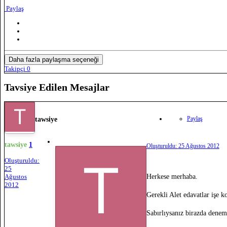
Paylaş
Daha fazla paylaşma seçeneği
Takipçi
0
Tavsiye Edilen Mesajlar
Paylaş
tawsiye
tawsiye
1
Oluşturuldu:
25 Ağustos 2012
Oluşturuldu:
25
Herkese merhaba.
Ağustos
2012
Gerekli Alet edavatlar işe 
Sabırlıysanız birazda denem