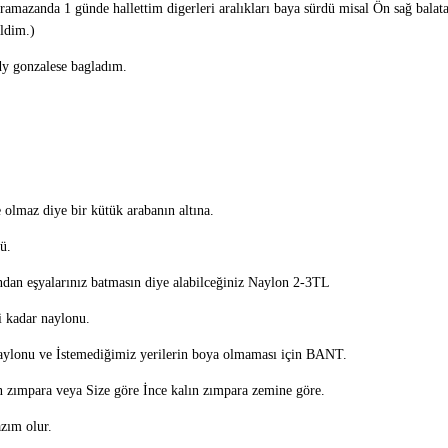
mazanda 1 günde hallettim digerleri aralıkları baya sürdü misal Ön sağ balata k
ildim.)
dy gonzalese bagladım.
olmaz diye bir kütük arabanın altına.
ü.
dan eşyalarınız batmasın diye alabilceğiniz Naylon 2-3TL
 kadar naylonu.
ylonu ve İstemediğimiz yerilerin boya olmaması için BANT.
n zımpara veya Size göre İnce kalın zımpara zemine göre.
zım olur.