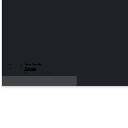
Ana Sayfa
Forum
Uygulamalar
Test Günlüğü
Etkinlikler