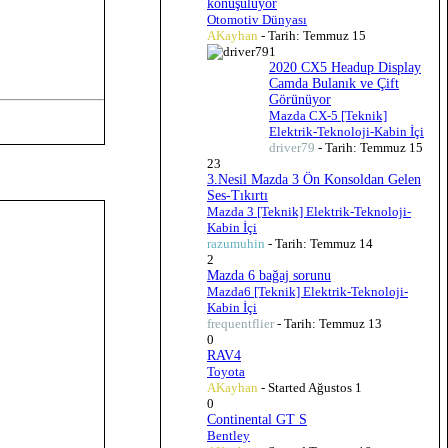
konuşuluyor
Otomotiv Dünyası
AKayhan
- Tarih:
Temmuz 15
1
2020 CX5 Headup Display
Camda Bulanık ve Çift
Görünüyor
Mazda CX-5 [Teknik]
Elektrik-Teknoloji-Kabin İçi
driver79
- Tarih:
Temmuz 15
23
3.Nesil Mazda 3 Ön Konsoldan Gelen
Ses-Tıkırtı
Mazda 3 [Teknik] Elektrik-Teknoloji-
Kabin İçi
razumuhin
- Tarih:
Temmuz 14
2
Mazda 6 bağaj sorunu
Mazda6 [Teknik] Elektrik-Teknoloji-
Kabin İçi
frequentflier
- Tarih:
Temmuz 13
0
RAV4
Toyota
AKayhan
- Started
Ağustos 1
0
Continental GT S
Bentley