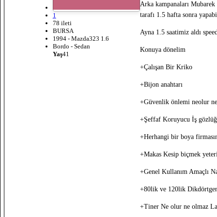
Arka kampanaları Mubarek ra
tarafı 1.5 hafta sonra yapab
1
78 ileti
BURSA
Ayna 1.5 saatimiz aldı spee
1994 - Mazda323 1.6
Bordo - Sedan
Konuya dönelim
Yaş
41
+Çalışan Bir Kriko
+Bijon anahtarı
+Güvenlik önlemi neolur ne 
+Şeffaf Koruyucu İş gözlüğ
+Herhangi bir boya firmasın
+Makas Kesip biçmek yeteri
+Genel Kullanım Amaçlı Na
+80lik ve 120lik Dikdörtge
+Tiner Ne olur ne olmaz La