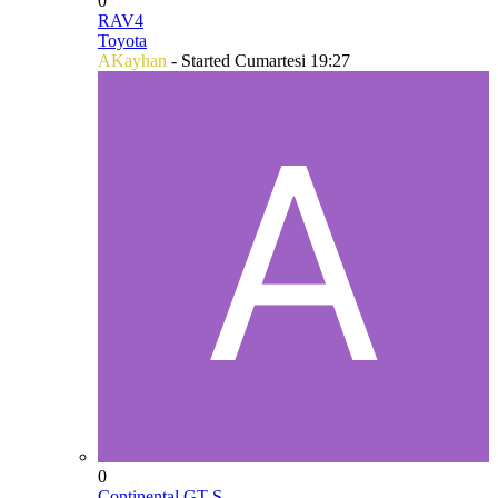
0
RAV4
Toyota
AKayhan
- Started
Cumartesi 19:27
0
Continental GT S