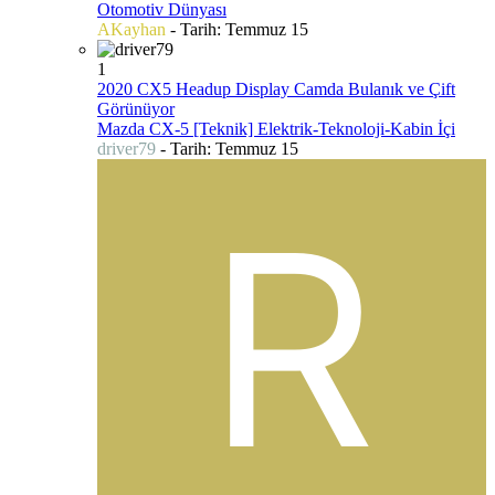
Otomotiv Dünyası
AKayhan
- Tarih:
Temmuz 15
1
2020 CX5 Headup Display Camda Bulanık ve Çift
Görünüyor
Mazda CX-5 [Teknik] Elektrik-Teknoloji-Kabin İçi
driver79
- Tarih:
Temmuz 15