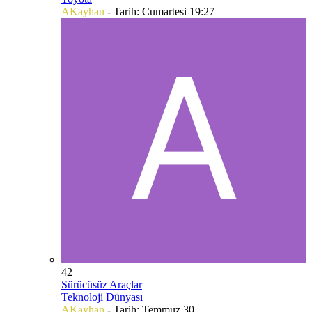
AKayhan
- Tarih:
Cumartesi 19:27
42
Sürücüsüz Araçlar
Teknoloji Dünyası
AKayhan
- Tarih:
Temmuz 30