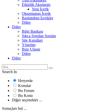
Tüm Etkinlikler
Etkinlik Akışlarım
Yeni İçerik
Okunmamış İçerik
Başlattığım İçerikler
Diğer
Diğer
Bilgi Bankası
Sıkça Sorulan Sorular
Site Kuralları
Yönetim
Bize Ulaşın
Diğer
Diğer
Search In
Heryerde
Konular
Bu Forum
Bu Konu
Diğer seçenekler ...
Sonuçları bul ...