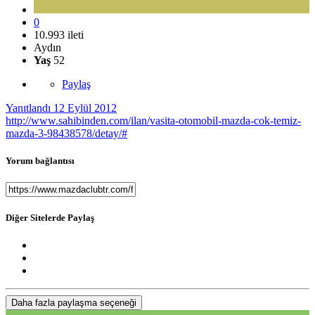
0
10.993 ileti
Aydın
Yaş
52
Paylaş
Yanıtlandı
12 Eylül 2012
http://www.sahibinden.com/ilan/vasita-otomobil-mazda-cok-temiz-
mazda-3-98438578/detay/#
Yorum bağlantısı
Diğer Sitelerde Paylaş
Daha fazla paylaşma seçeneği