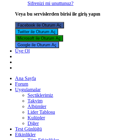
Şifrenizi mi unuttunuz?
Veya bu servislerden birisi ile giriş yapın
Facebook ile Oturum Aç
Twitter ile Oturum Aç
Microsoft ile Oturum Aç
Google ile Oturum Aç
Üye Ol
Ana Sayfa
Forum
Uygulamalar
Seçtiklerimiz
Takvim
Albümler
Lider Tablosu
Kulüpler
Diğer
Test Günlüğü
Etkinlikler