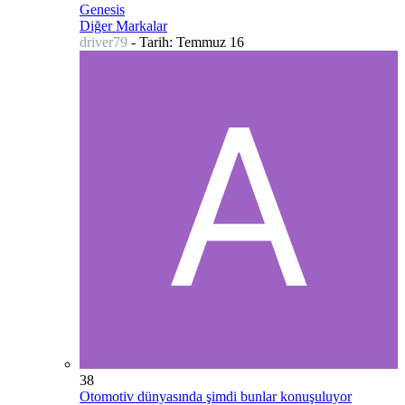
Genesis
Diğer Markalar
driver79
- Tarih:
Temmuz 16
38
Otomotiv dünyasında şimdi bunlar konuşuluyor