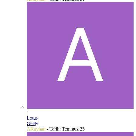
1
Lotus
Geely
AKayhan
- Tarih:
Temmuz 25