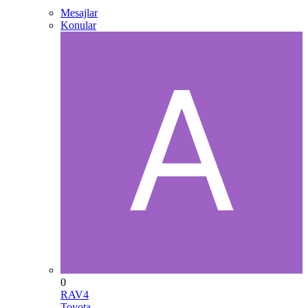
Mesajlar
Konular
0
RAV4
Toyota