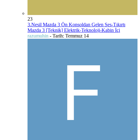
23
3.Nesil Mazda 3 Ön Konsoldan Gelen Ses-Tıkırtı
Mazda 3 [Teknik] Elektrik-Teknoloji-Kabin İçi
razumuhin
- Tarih:
Temmuz 14