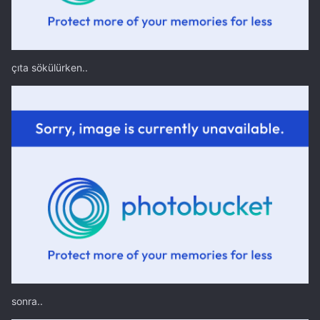
çıta sökülürken..
sonra..