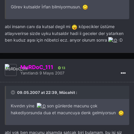
Görev kutsaldır İrfan bilmiyormusun.
abi insanın canı da kutsal degil mi
köpecikler üstüme
atlayıverirse sizde uyku kutsaldır hadi ii geceler der yatarken
ben kuduz aşısı için nöbetci ecz. arıyor olurum sonra
:D
MuRDoC_111
13
Yanıtlandı
9 Mayıs 2007
09.05.2007 at 22:39, Mücahit :
Kıvırdın yine
son günlerde macunu çok
hakediyorsunda dua et macuncuya denk gelmiyorsun
abi yok ben macunu alsamda satcak biri bulamam, bu işi siz