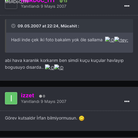
MuRDoC_111
13
Yanıtlandı
9 Mayıs 2007
09.05.2007 at 22:24, Mücahit :
Hadi inde çek iki foto bakalım yok öle sallama
abi hava karanlık korkarım ben simdi kuçu kuçular havlayıp
bogusuyo dısarda..
izzet
0
Yanıtlandı
9 Mayıs 2007
Görev kutsaldır İrfan bilmiyormusun.