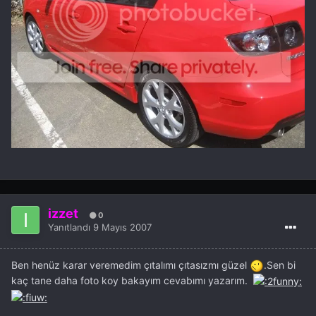
izzet
0
Yanıtlandı
9 Mayıs 2007
Ben henüz karar veremedim çıtalımı çıtasızmı güzel
.Sen bi
kaç tane daha foto koy bakayım cevabımı yazarım.