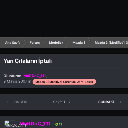
Ana Sayfa
Forum
Modeller
Mazda 3
Mazda 3 [Modifiye] 
Yan Çıtaların İptali
Oluşturan:
MuRDoC_111
,
9 Mayıs 2007
in
Mazda 3 [Modifiye] Görünüm-Jant-Lastik
ÖNCEKI
Sayfa 1 - 2
SONRAKI
MuRDoC_111
13