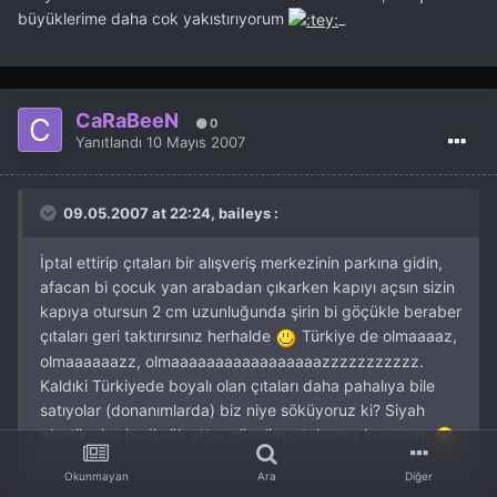
büyüklerime daha cok yakıstırıyorum
_
CaRaBeeN
0
Yanıtlandı
10 Mayıs 2007
09.05.2007 at 22:24, baileys :
İptal ettirip çıtaları bir alışveriş merkezinin parkına gidin,
afacan bi çocuk yan arabadan çıkarken kapıyı açsın sizin
kapıya otursun 2 cm uzunluğunda şirin bi göçükle beraber
çıtaları geri taktırırsınız herhalde
Türkiye de olmaaaaz,
olmaaaaaazz, olmaaaaaaaaaaaaaaaaazzzzzzzzzzz.
Kaldıki Türkiyede boyalı olan çıtaları daha pahalıya bile
satıyolar (donanımlarda) biz niye söküyoruz ki? Siyah
plastik olsa hadi sök atta, güzelim çıtalarıma kıyamam
Okunmayan
Ara
Diğer