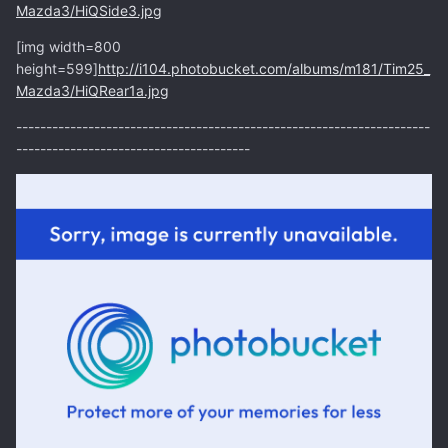
Mazda3/HiQSide3.jpg
[img width=800
height=599]
http://i104.photobucket.com/albums/m181/Tim25_
Mazda3/HiQRear1a.jpg
---------------------------------------------------------------------
---------------------------------------