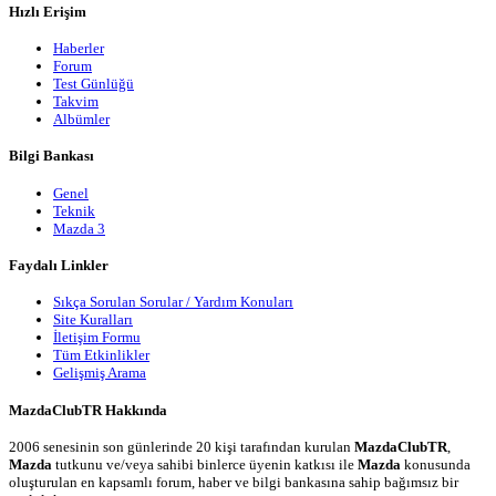
Hızlı Erişim
Haberler
Forum
Test Günlüğü
Takvim
Albümler
Bilgi Bankası
Genel
Teknik
Mazda 3
Faydalı Linkler
Sıkça Sorulan Sorular / Yardım Konuları
Site Kuralları
İletişim Formu
Tüm Etkinlikler
Gelişmiş Arama
MazdaClubTR Hakkında
2006 senesinin son günlerinde 20 kişi tarafından kurulan
MazdaClubTR
,
Mazda
tutkunu ve/veya sahibi binlerce üyenin katkısı ile
Mazda
konusunda
oluşturulan en kapsamlı forum, haber ve bilgi bankasına sahip bağımsız bir