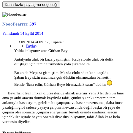
Daha fazla paylaşma seçeneği
NoooFearrrr
597
Yanıtlandı
14 Eylül 2014
13.09.2014 at 09:57, Lupara :
Paylaş
Yolda kalıyoruz ama Gürhan Bey.
Antalyada ufak bir kaza yapmıştım. Radyatorde ufak bir delik
oluştuğu için tamir ettirmeden yola çıkamadım.
Bu arada Mepaza gitmiştim. Mazda clubtr den konu açıldı.
Şaban Bey sizin aracınıza çok düşkün olmanozdan bahsetti.
Bende "İkna edin, Gürhan Beye bir mazda 3 satın" dedim
Hayırlısı olsun imkan olursa ileride almak isterim yeni 3 ler den bir tane
ama şu anki aracım durmak kaydıyla tabii, çünkü şu anki aracımın tam
anlamıyla hastasıyım, gelelim bu çarpışma ve hasar mevzusuna , daha önce
yazdığım gibi sadece yayaya çarpma mevzusunda değil başka bir şeye de
çarpma olsa sonuçta , çarpma enerjisinin büyük oranda emilmesi aracın
içindekiler içinde hayati önemli diye düşünüyorum, tabii Allah kaza bela
vermesin diyelim.
Yorum bağlantısı