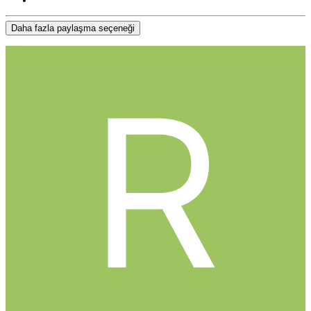
Daha fazla paylaşma seçeneği