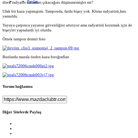
Paylaş
direk radyatör sorunları çıkacağını düşünmemişler mi?
Ufak bir kaza yapmıştım. Tamponda, farda bişey yok. Klima radyatörü,fanı
yamuldu.
Yayaya çarpınca yayanın güvenliğini artırıyor ama radyatörü korumak için de
bişeyler yapsalardı iyi olurdu.
Örnek tampon demiri foto
Bunlarda mazda önden kaza fotoğrafları
Yorum bağlantısı
Diğer Sitelerde Paylaş