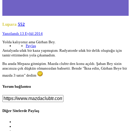
Lupara
552
Yanıtlandı
13 Eylül 2014
Yolda kalıyoruz ama Gürhan Bey.
Paylaş
Antalyada ufak bir kaza yapmıştım. Radyatorde ufak bir delik oluştuğu için
tamir ettirmeden yola çıkamadım.
Bu arada Mepaza gitmiştim. Mazda clubtr den konu açıldı. Şaban Bey sizin
aracınıza çok düşkün olmanozdan bahsetti. Bende "İkna edin, Gürhan Beye bir
mazda 3 satın" dedim
Yorum bağlantısı
Diğer Sitelerde Paylaş