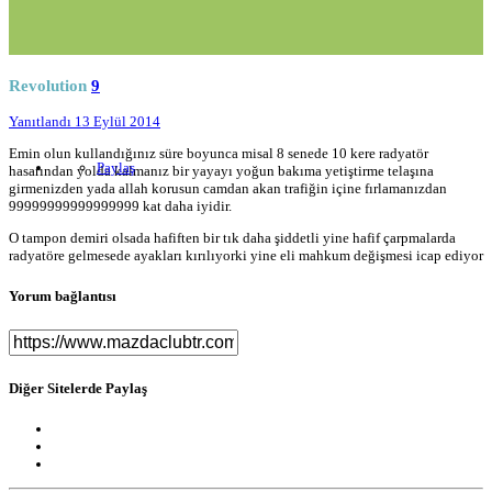
Revolution
9
Yanıtlandı
13 Eylül 2014
Emin olun kullandığınız süre boyunca misal 8 senede 10 kere radyatör
Paylaş
hasarından yolda kalmanız bir yayayı yoğun bakıma yetiştirme telaşına
girmenizden yada allah korusun camdan akan trafiğin içine fırlamanızdan
99999999999999999 kat daha iyidir.
O tampon demiri olsada hafiften bir tık daha şiddetli yine hafif çarpmalarda
radyatöre gelmesede ayakları kırılıyorki yine eli mahkum değişmesi icap ediyor
Yorum bağlantısı
Diğer Sitelerde Paylaş