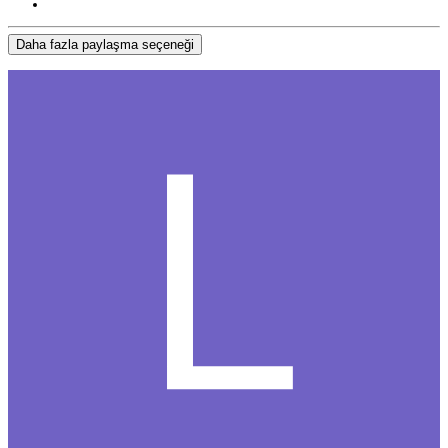
Daha fazla paylaşma seçeneği