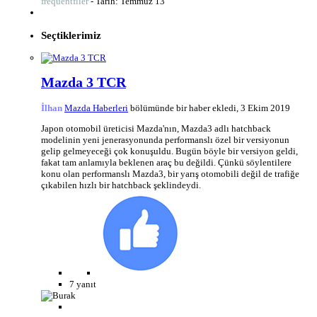
frequentflier
- Tarih:
Temmuz 13
Seçtiklerimiz
Mazda 3 TCR
İlhan
Mazda Haberleri
bölümünde bir haber ekledi,
3 Ekim 2019
Japon otomobil üreticisi Mazda'nın, Mazda3 adlı hatchback
modelinin yeni jenerasyonunda performanslı özel bir versiyonun
gelip gelmeyeceği çok konuşuldu. Bugün böyle bir versiyon geldi,
fakat tam anlamıyla beklenen araç bu değildi. Çünkü söylentilere
konu olan performanslı Mazda3, bir yarış otomobili değil de trafiğe
çıkabilen hızlı bir hatchback şeklindeydi.
7 yanıt