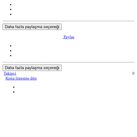
Daha fazla paylaşma seçeneği
Paylaş
Daha fazla paylaşma seçeneği
Takipçi
0
Konu listesine dön