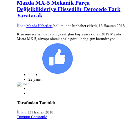
Mazda MX-5 Mekanik Parça
Değişiklikleriye Hissedilir Derecede Fark
Yaratacak
İlhan
Mazda Haberleri
bölümünde bir haber ekledi,
13 Haziran 2018
Kısa süre içerisinde Japonya satışları başlayacak olan 2019 Mazda
Miata MX-5, altyapı olarak gözle görülür değişim barındırıyor.
22 yanıt
Tarafından Tanıtıldı
İlhan
,
13 Haziran 2018
Tümünü Görüntüle