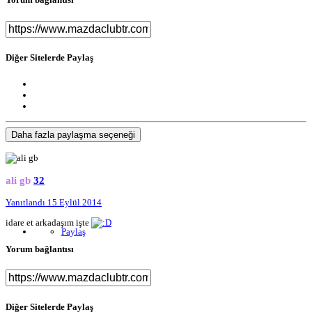
Diğer Sitelerde Paylaş
Daha fazla paylaşma seçeneği
ali gb
32
Yanıtlandı
15 Eylül 2014
idare et arkadaşım işte
Paylaş
Yorum bağlantısı
Diğer Sitelerde Paylaş