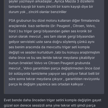
şeyler yazmayın arkadaşlar...Ayrıca Mazda 3 dizellerin
tamamı kayışlı bir kısmı zincirli bir kısmı kayışlı diye bir
durum yok , zincirli olanlar benzinliler
PSA grubunun bu dizel motoru kullanan diğer firmalarında
araçlarında bazı serilerde (ör: Peugeot , Citroen, Volvo,
Ford ) bu triger gergi bilyasından gelen ses kronik bir
sorun olarak mevcut , ses tam olarak gergi bilyasından
geliyor servisteki uste sana doğru söylemiş çünkü aynı
ses benim aracımda da mevcuttu triger seti komple
değişti ve sesden kurtuldum ,tabi bu konuyu araştırmıştım
daha önce ve bu ses ileride tekrar meydana çıkabiliyor
bunun örnekleri Volvo ve Citroen Peugeot grubunda
mevcut , Volvo garantiden parça değiştirmeden önce özel
bir solüsyonla temizleme yapıyor ses gidiyor fakat belli bir
süre sonra tekrar meydana çıkıyor , garantiden revizyonlu
parça ile değişim yapılınca ses ortadan kalkıyor .
Evet bende daha önceden triger setini komple değiştim gayet
güzel son derece sessizdi ama yine tekrar etti şimdi parça