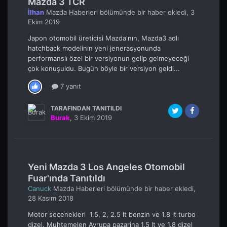
Mazda 3 TCR
İlhan
Mazda Haberleri
bölümünde bir haber ekledi,
3
Ekim 2019
Japon otomobil üreticisi Mazda'nın, Mazda3 adlı
hatchback modelinin yeni jenerasyonunda
performanslı özel bir versiyonun gelip gelmeyeceği
çok konuşuldu. Bugün böyle bir versiyon geldi...
7 yanıt
TARAFINDAN TANITILDI
Burak
,
3 Ekim 2019
Yeni Mazda 3 Los Angeles Otomobil
Fuar'ında Tanıtıldı
Canuck
Mazda Haberleri
bölümünde bir haber ekledi,
28 Kasım 2018
Motor secenekleri 1.5, 2, 2.5 lt benzin ve 1.8 lt turbo
dizel. Muhtemelen Avrupa pazarina 1.5 lt ve 1.8 dizel