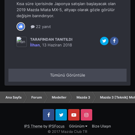
Kısa süre içerisinde Japonya satışları başlayacak olan
2019 Mazda Miata MX-5, altyapı olarak gözle görülür
değişim barındırıyor.
22 yanıt
TARAFINDAN TANITILDI
İlhan
,
13 Haziran 2018
Tümünü Görüntüle
Ana Sayfa
Forum
Modeller
Mazda 3
Mazda 3 [Teknik] Mo
Facebook
Twitter
YouTube
Instagram
IPS Theme
by
IPSFocus
Görünüm
Bize Ulaşın
© 2017 Mazda Club TR