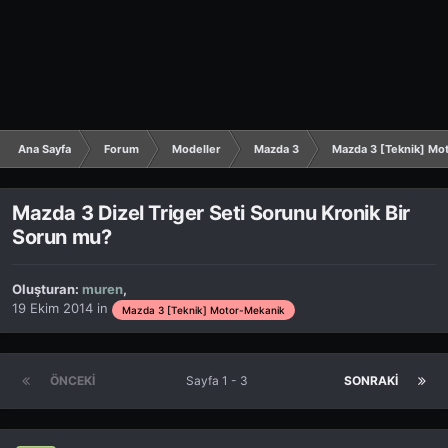
Ana Sayfa
Forum
Modeller
Mazda 3
Mazda 3 [Teknik] Mo
Mazda 3 Dizel Triger Seti Sorunu Kronik Bir
Sorun mu?
Oluşturan:
muren
,
19 Ekim 2014
in
Mazda 3 [Teknik] Motor-Mekanik
ÖNCEKI
Sayfa 1 - 3
SONRAKI