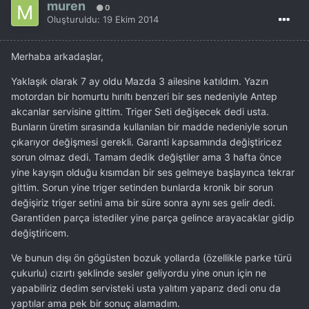
muren
0
Oluşturuldu:
19 Ekim 2014
Merhaba arkadaşlar,
Yaklaşık olarak 7 ay oldu Mazda 3 ailesine katıldım. Yazın
motordan bir homurtu hırıltı benzeri bir ses nedeniyle Antep
akcanlar servisine gittim. Triger Seti değişecek dedi usta.
Bunların üretim sırasında kullanılan bir madde nedeniyle sorun
çıkarıyor değişmesi gerekli. Garanti kapsamında değiştiricez
sorun olmaz dedi. Tamam dedik değiştiler ama 3 hafta önce
yine kayışın olduğu kısımdan bir ses gelmeye başlayınca tekrar
gittim. Sorun yine triger setinden bunlarda kronik bir sorun
değişiriz triger setini ama bir süre sonra aynı ses gelir dedi.
Garantiden parça istediler yine parça gelince arayacaklar gidip
değiştiricem.
Ve bunun dışı ön gögüsten bozuk yollarda (özellikle parke türü
çukurlu) cızırtı şeklinde sesler geliyordu yine onun için ne
yapabiliriz dedim servisteki usta yalıtım yaparız dedi onu da
yaptılar ama pek bir sonuç alamadım.