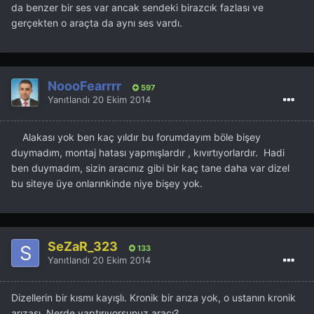
da benzer bir ses var ancak sendeki birazcık fazlası ve
gerçekten o araçta da aynı ses vardı.
NoooFearrrr
597
Yanıtlandı
20 Ekim 2014
Alakası yok ben kaç yıldır bu forumdayım böle bişey
duymadım, montaj hatası yapmışlardır , kıvırtıyorlardır. Hadi
ben duymadım, sizin aracınız gibi bir kaç tane daha var dizel
bu siteye üye onlarınkinde niye bişey yok.
SeZaR_323
133
Yanıtlandı
20 Ekim 2014
Dizellerin bir kısmı kayışlı. Kronik bir arıza yok, o ustanın kronik
arızası. Nerde yaptırıyorsunuz aracı?