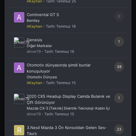
AKayhan
- Tarih:
Temmuz 25
Continental GT S
0
Bentley
AKayhan
- Tarih:
Temmuz 18
Genesis
1
Diğer Markalar
driver79
- Tarih:
Temmuz 16
Otomotiv dünyasında şimdi bunlar
38
konuşuluyor
Otomotiv Dünyası
AKayhan
- Tarih:
Temmuz 15
2020 CX5 Headup Display Camda Bulanık ve
1
Çift Görünüyor
Mazda CX-5 [Teknik] Elektrik-Teknoloji-Kabin İçi
driver79
- Tarih:
Temmuz 15
3.Nesil Mazda 3 Ön Konsoldan Gelen Ses-
23
Tıkırtı