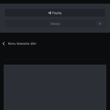
Paylaş
Takipçi
0
Konu listesine dön