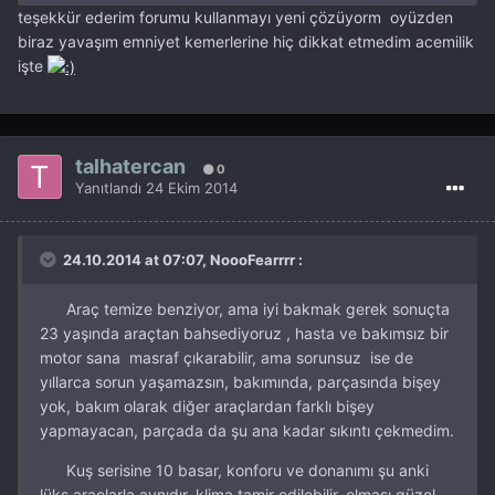
teşekkür ederim forumu kullanmayı yeni çözüyorm oyüzden
biraz yavaşım emniyet kemerlerine hiç dikkat etmedim acemilik
işte
talhatercan
0
Yanıtlandı
24 Ekim 2014
24.10.2014 at 07:07, NoooFearrrr :
Araç temize benziyor, ama iyi bakmak gerek sonuçta
23 yaşında araçtan bahsediyoruz , hasta ve bakımsız bir
motor sana masraf çıkarabilir, ama sorunsuz ise de
yıllarca sorun yaşamazsın, bakımında, parçasında bişey
yok, bakım olarak diğer araçlardan farklı bişey
yapmayacan, parçada da şu ana kadar sıkıntı çekmedim.
Kuş serisine 10 basar, konforu ve donanımı şu anki
lüks araçlarla aynıdır, klima tamir edilebilir, olması güzel