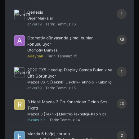
Genesis
1
Diğer Markalar
driver79
- Tarih:
Temmuz 16
Otomotiv dünyasında şimdi bunlar
38
konuşuluyor
Otomotiv Dünyası
AKayhan
- Tarih:
Temmuz 15
2020 CX5 Headup Display Camda Bulanık ve
1
Çift Görünüyor
Mazda CX-5 [Teknik] Elektrik-Teknoloji-Kabin İçi
driver79
- Tarih:
Temmuz 15
3.Nesil Mazda 3 Ön Konsoldan Gelen Ses-
23
Tıkırtı
Mazda 3 [Teknik] Elektrik-Teknoloji-Kabin İçi
razumuhin
- Tarih:
Temmuz 14
Mazda 6 bağaj sorunu
2