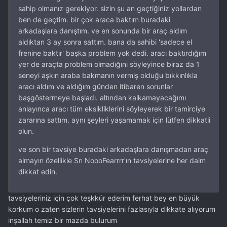
sahip olmanız gerekiyor. sizin şu an geçtiğiniz yollardan
ben de geçtim. bir çok araca baktım buradaki
arkadaşlara danıştım. ve en sonunda bir araç aldım
aldıktan 3 ay sonra sattım. bana da sahibi 'sadece el
frenine baktır' başka problem yok dedi. aracı baktırdığım
yer de araçta problem olmadığını söyleyince biraz da 1
seneyi aşkın araba bakmanın vermiş olduğu bıkkınlıkla
aracı aldım ve aldığım günden itibaren sorunlar
başgöstermeye başladı. altından kalkamayacağımı
anlayınca aracı tüm eksikliklerini söyleyerek bir tamirciye
zararına sattım. aynı şeyleri yaşamamak için lütfen dikkatli
olun.
ve son bir tavsiye buradaki arkadaşlara danışmadan araç
almayın özellikle Sn NoooFearrrr'ın tavsiyelerine her daim
dikkat edin.
tavsiyeleriniz için çok teşkkür ederim ferhat bey en büyük
korkum o zaten sizlerin tavsiyelerini fazlasıyla dikkate alıyorum
inşallah temiz bir mazda bulurum