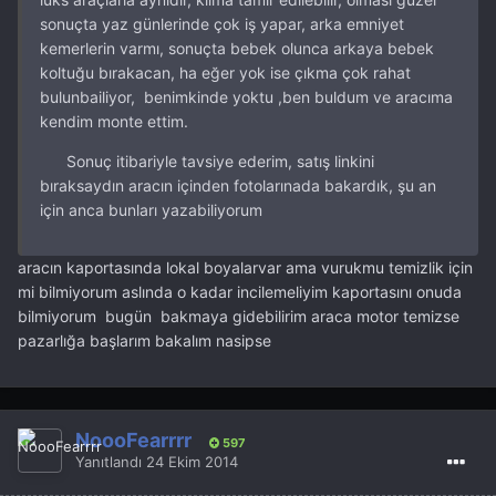
sonuçta yaz günlerinde çok iş yapar, arka emniyet
kemerlerin varmı, sonuçta bebek olunca arkaya bebek
koltuğu bırakacan, ha eğer yok ise çıkma çok rahat
bulunbailiyor, benimkinde yoktu ,ben buldum ve aracıma
kendim monte ettim.
Sonuç itibariyle tavsiye ederim, satış linkini
bıraksaydın aracın içinden fotolarınada bakardık, şu an
için anca bunları yazabiliyorum
aracın kaportasında lokal boyalarvar ama vurukmu temizlik için
mi bilmiyorum aslında o kadar incilemeliyim kaportasını onuda
bilmiyorum bugün bakmaya gidebilirim araca motor temizse
pazarlığa başlarım bakalım nasipse
NoooFearrrr
597
Yanıtlandı
24 Ekim 2014