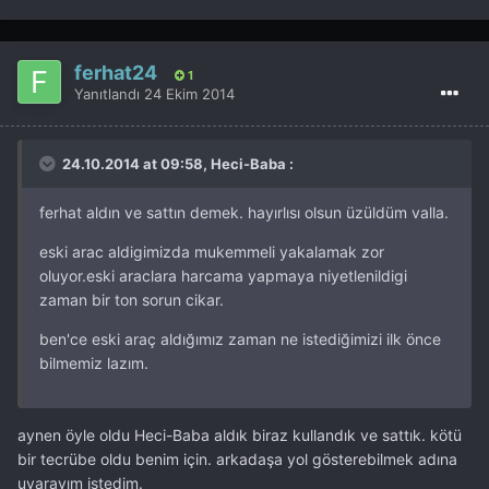
ferhat24
1
Yanıtlandı
24 Ekim 2014
24.10.2014 at 09:58, Heci-Baba :
ferhat aldın ve sattın demek. hayırlısı olsun üzüldüm valla.
eski arac aldigimizda mukemmeli yakalamak zor
oluyor.eski araclara harcama yapmaya niyetlenildigi
zaman bir ton sorun cikar.
ben'ce eski araç aldığımız zaman ne istediğimizi ilk önce
bilmemiz lazım.
aynen öyle oldu Heci-Baba aldık biraz kullandık ve sattık. kötü
bir tecrübe oldu benim için. arkadaşa yol gösterebilmek adına
uyarayım istedim.