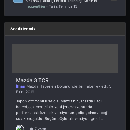
Mazda6 [Teknik] Elektrik-Teknoloji-Kabin İçi
frequentflier
- Tarih:
Temmuz 13
Seçtiklerimiz
Mazda 3 TCR
İlhan
Mazda Haberleri
bölümünde bir haber ekledi,
3
Ekim 2019
Japon otomobil üreticisi Mazda'nın, Mazda3 adlı
hatchback modelinin yeni jenerasyonunda
performanslı özel bir versiyonun gelip gelmeyeceği
çok konuşuldu. Bugün böyle bir versiyon geldi...
7 yanıt