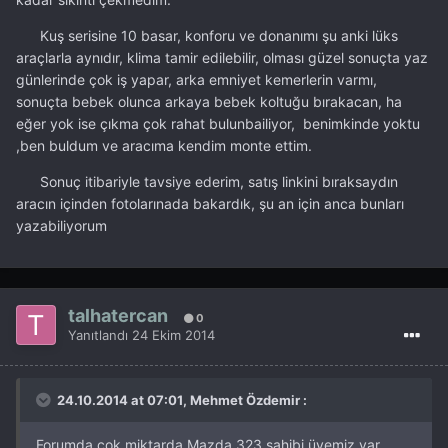
Kuş serisine 10 basar, konforu ve donanımı şu anki lüks
araçlarla aynıdır, klima tamir edilebilir, olması güzel sonuçta yaz
günlerinde çok iş yapar, arka emniyet kemerlerin varmı,
sonuçta bebek olunca arkaya bebek koltuğu bırakacan, ha
eğer yok ise çıkma çok rahat bulunbailiyor, benimkinde yoktu
,ben buldum ve aracıma kendim monte ettim.
Sonuç itibariyle tavsiye ederim, satış linkini bıraksaydın
aracın içinden fotolarınada bakardık, şu an için anca bunları
yazabiliyorum
talhatercan
0
Yanıtlandı
24 Ekim 2014
24.10.2014 at 07:01, Mehmet Özdemir :
Forumda çok miktarda Mazda 323 sahibi üyemiz var.