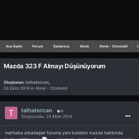
Ana Sayfa
Forum
İlanlarınız
Alınık
Alınık - Otomobil
M
Mazda 323 F Almayı Düşünüyorum
Oluşturan:
talhatercan
,
24 Ekim 2014
in
Alınık - Otomobil
talhatercan
0
Oluşturuldu:
24 Ekim 2014
merhaba arkadaşlar foruma yeni katıldım mazda hakkında