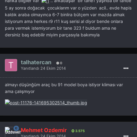
harika bilğiler var
.. arkadaşlar bir tane1 yaşında bir tande
5 ay sonra doğacak çocuklarım var o yüzden acil.. evde hapis
kaldık araba olmayınca 6-7 binlira bütçem var mazda almak
istiyorum ama herkes r9 r11 kuş serisi al diyor bende onlara
para vermek istemiyorum bir tane 323 f buldum ama ne
dersiniz baş edebilir miyim parçasıyla bakımıyla
talhatercan
0
Yanıtlandı
24 Ekim 2014
almayı düşünğüm araç bu 91 model boya istiyor kliması var
ama çalışmıyor
Mehmet Özdemir
3.575
Yanıtlandı
24 Ekim 2014