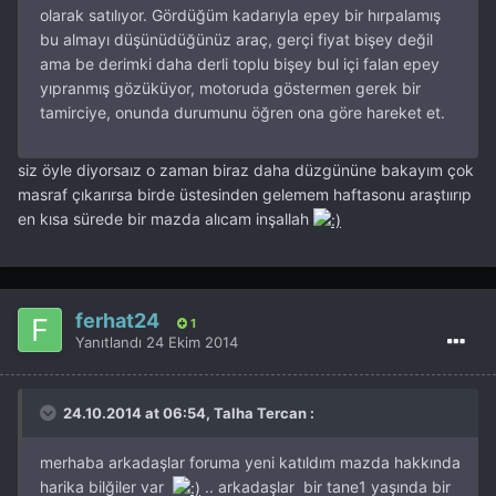
olarak satılıyor. Gördüğüm kadarıyla epey bir hırpalamış
bu almayı düşünüdüğünüz araç, gerçi fiyat bişey değil
ama be derimki daha derli toplu bişey bul içi falan epey
yıpranmış gözüküyor, motoruda göstermen gerek bir
tamirciye, onunda durumunu öğren ona göre hareket et.
siz öyle diyorsaız o zaman biraz daha düzgününe bakayım çok
masraf çıkarırsa birde üstesinden gelemem haftasonu araştıırıp
en kısa sürede bir mazda alıcam inşallah
ferhat24
1
Yanıtlandı
24 Ekim 2014
24.10.2014 at 06:54, Talha Tercan :
merhaba arkadaşlar foruma yeni katıldım mazda hakkında
harika bilğiler var
.. arkadaşlar bir tane1 yaşında bir