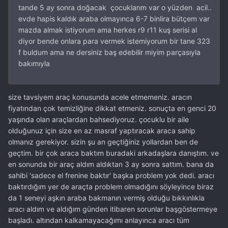
tande 5 ay sonra doğacak çocuklarım var o yüzden acil..
evde hapis kaldık araba olmayınca 6-7 binlira bütçem var
mazda almak istiyorum ama herkes r9 r11 kuş serisi al
diyor bende onlara para vermek istemiyorum bir tane 323
f buldum ama ne dersiniz baş edebilir miyim parçasıyla
bakımıyla
size tavsiyem araç konusunda acele etmemeniz. aracın
fiyatından çok temizliğine dikkat etmeniz. sonuçta en genci 20
yaşında olan araçlardan bahsediyoruz. çocuklu bir aile
olduğunuz için size en az masraf yaptıracak araca sahip
olmanız gerekiyor. sizin şu an geçtiğiniz yollardan ben de
geçtim. bir çok araca baktım buradaki arkadaşlara danıştım. ve
en sonunda bir araç aldım aldıktan 3 ay sonra sattım. bana da
sahibi 'sadece el frenine baktır' başka problem yok dedi. aracı
baktırdığım yer de araçta problem olmadığını söyleyince biraz
da 1 seneyi aşkın araba bakmanın vermiş olduğu bıkkınlıkla
aracı aldım ve aldığım günden itibaren sorunlar başgöstermeye
başladı. altından kalkamayacağımı anlayınca aracı tüm