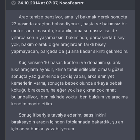
24.10.2014 at 07:07, NoooFearrrr :
Araç temize benziyor, ama iyi bakmak gerek sonuçta
23 yaşında araçtan bahsediyoruz , hasta ve bakımsız bir
motor sana masraf çıkarabilir, ama sorunsuz ise de
yıllarca sorun yaşamazsın, bakımında, parçasında bişey
yok, bakım olarak diğer araçlardan farklı bişey
yapmayacan, parçada da şu ana kadar sıkıntı çekmedim.
Kuş serisine 10 basar, konforu ve donanımı şu anki
lüks araçlarla aynıdır, klima tamir edilebilir, olması güzel
sonuçta yaz günlerinde çok iş yapar, arka emniyet
kemerlerin varmı, sonuçta bebek olunca arkaya bebek
koltuğu bırakacan, ha eğer yok ise çıkma çok rahat
bulunbailiyor, benimkinde yoktu ,ben buldum ve aracıma
kendim monte ettim.
Sonuç itibariyle tavsiye ederim, satış linkini
bıraksaydın aracın içinden fotolarınada bakardık, şu an
için anca bunları yazabiliyorum