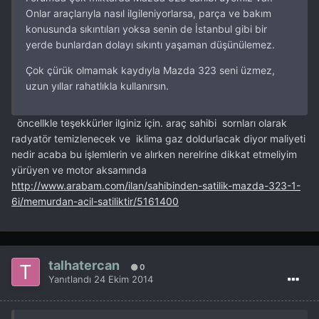
Onlar araçlarıyla nasıl ilgileniyorlarsa, parça ve bakım
konusunda sıkıntıları yoksa senin de İstanbul gibi bir
yerde bunlardan dolayı sıkıntı yaşaman düşünülemez.
Çok çürük olmamak kaydıyla Mazda 323 seni üzmez,
uzun yıllar rahatlıkla kullanırsın.
öncellkle teşekkürler ilginiz için. araç sahibi sornları olarak
radyatör temizlenecek ve iklima gaz doldurlacak diyor maliyeti
nedir acaba bu işlemlerin ve alırken nerelrine dikkat etmeliyim
yürüyen ve motor aksamında
http://www.arabam.com/ilan/sahibinden-satilik-mazda-323-1-
6i/memurdan-acil-satiliktir/5161400
talhatercan
0
Yanıtlandı
24 Ekim 2014