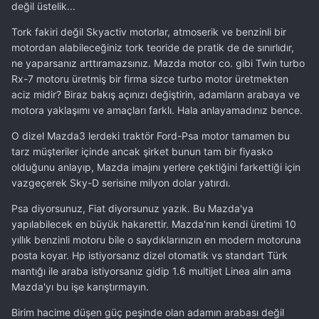
değil üstelik...
Tork fakiri değil Skyactiv motorlar, atmoserik ve benzinli bir
motordan alabileceğiniz tork teoride de pratik de de sınırlıdır,
ne yaparsanız arttıramazsınız. Mazda motor co. gibi Twin turbo
Rx-7 motoru üretmiş bir firma sizce turbo motor üretmekten
aciz midir? Biraz bakış açınızı değiştirin, adamların arabaya ve
motora yaklaşımı ve amaçları farklı. Hala anlayamadınız bence.
O dizel Mazda3 lerdeki traktör Ford-Psa motor tamamen bu
tarz müşteriler içinde ancak şirket bunun tam bir fiyasko
olduğunu anlayıp, Mazda imajını yerlere çektiğini farkettiği için
vazgeçerek Sky-D serisine milyon dolar yatırdı.
Psa diyorsunuz, Fiat diyorsunuz yazık. Bu Mazda'ya
yapılabilecek en büyük hakarettir. Mazda'nın kendi üretimi 10
yıllık benzinli motoru bile o saydıklarınızın en modern motoruna
posta koyar. Hp istiyorsanız dizel otomatik vs standart Türk
mantığı ile araba istiyorsanız gidip 1.6 multijet Linea alın ama
Mazda'yı bu işe karıştırmayın.
Birim hacime düşen güç peşinde olan adamın arabası değil