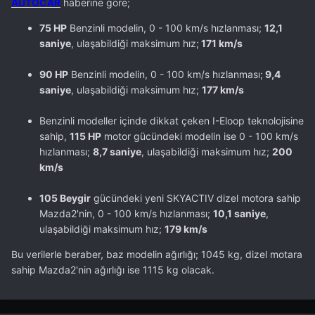
AUTOCAR
haberine göre;
75 HP
Benzinli modelin, 0 - 100 km/s hızlanması;
12,1
saniye
, ulaşabildiği maksimum hız;
171 km/s
90 HP
Benzinli modelin, 0 - 100 km/s hızlanması;
9,4
saniye
, ulaşabildiği maksimum hız;
177 km/s
Benzinli modeller içinde dikkat çeken I-Eloop teknolojisine
sahip,
115 HP
motor gücündeki modelin ise 0 - 100 km/s
hızlanması;
8,7 saniye
, ulaşabildiği maksimum hız;
200
km/s
105 Beygir
gücündeki yeni SKYACTIV dizel motora sahip
Mazda2'nin, 0 - 100 km/s hızlanması;
10,1 saniye
,
ulaşabildiği maksimum hız;
179 km/s
Bu verilerle beraber, baz modelin ağırlığı; 1045 kg, dizel motara
sahip Mazda2'nin ağırlığı ise 1115 kg olacak.