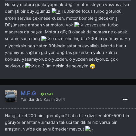
Herşey motoru güçlü yapmak değil. motor isteyen vosvos alsın
demişti bir büyüğümüz
160binde focus turbo götürdü.
erken servise çekmese kuzen, motor komple gidecekmiş.
Düşünsene araban var motoru yok
vosvosların turbo
macerası da başka. Motoru güçlü olacak da sonrası ne olacak
sorarım sana meg
o dizellerin hiç biri 200bin görmüyor. Ha
diyeceksin ben zaten 90binde satarım eyvallah. Mazda bunu
yapmıyor. sağlam gidiyor, dağ taş gezerken yolda kalma
korkusu yaşamıyoruz o yüzden. o yüzden seviyoruz. çok
seviyoruz
cx-3'üm gelsin de seveyim
M.E.G
1.547
Yanıtlandı
5 Kasım 2014
Hangi dizel 200 bini görmüyor? fiatın bile dizelleri 400-500 bin
görüyor anahtar vurmadan taksici tanıdıklarınız varsa bir
araştırın. vw'de de aynı örnekler mevcut