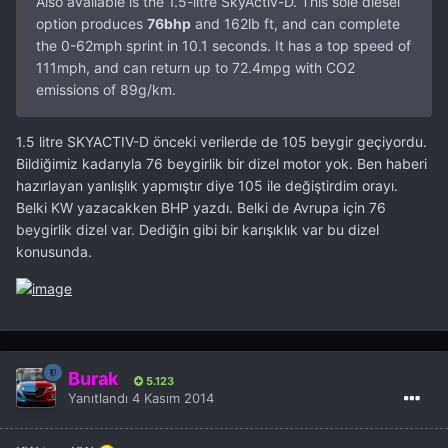
Also available is the 1.5-litre SkyActiv-D. This sole diesel
option produces
76bhp
and 162lb ft, and can complete
the 0-62mph sprint in 10.1 seconds. It has a top speed of
111mph, and can return up to 72.4mpg with CO2
emissions of 89g/km.
1.5 litre SKYACTIV-D önceki verilerde de 105 beygir geçiyordu.
Bildiğimiz kadarıyla 76 beygirlik bir dizel motor yok. Ben haberi
hazırlayan yanlışlık yapmıştır diye 105 ile değiştirdim orayı.
Belki KW yazacakken BHP yazdı. Belki de Avrupa için 76
beygirlik dizel var. Dediğin gibi bir karışıklık var bu dizel
konusunda.
Burak
5.123
Yanıtlandı
4 Kasım 2014