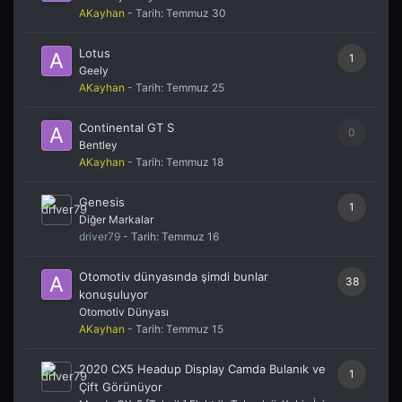
AKayhan
- Tarih:
Temmuz 30
Lotus
1
Geely
AKayhan
- Tarih:
Temmuz 25
Continental GT S
0
Bentley
AKayhan
- Tarih:
Temmuz 18
Genesis
1
Diğer Markalar
driver79
- Tarih:
Temmuz 16
Otomotiv dünyasında şimdi bunlar
38
konuşuluyor
Otomotiv Dünyası
AKayhan
- Tarih:
Temmuz 15
2020 CX5 Headup Display Camda Bulanık ve
1
Çift Görünüyor