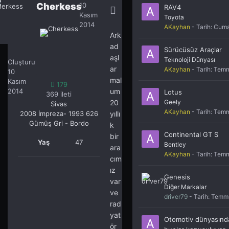
Cherkess
10
RAV4
Kasım
Toyota
2014
AKayhan
- Tarih:
Cumar
Ark
ad
Sürücüsüz Araçlar
Cherkess
179
aşl
Teknoloji Dünyası
Oluşturuldu:
ar
AKayhan
- Tarih:
Temm
10
mal
Kasım
179
2014
um
Lotus
369 ileti
Geely
20
Sivas
AKayhan
- Tarih:
Temm
2008 İmpreza- 1993 626
yıllı
Gümüş Gri - Bordo
k
Continental GT S
bir
Yaş
47
Bentley
ara
AKayhan
- Tarih:
Temm
cım
ız
Genesis
var
Diğer Markalar
ve
driver79
- Tarih:
Temm
rad
yat
Otomotiv dünyasınd
ör