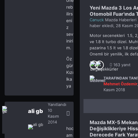
öne
reb
Yeni Mazda 3 Los A
Otomobil Fuar'ında T
ilirs
Canuck
Mazda Haberleri
eni
haber ekledi,
28 Kasım 2
z
sev
Motor secenekleri 1.5, 2,
iniri
ve 1.8 lt turbo dizel. M
m.
pazarina 1.5 lt ve 1.8 dize
Onemli bir yenilik, ilk de
Öz
163 yanıt
gür
Kızı
TARAFINDAN TANIT
lka
Mehmet Özdemir
ya
Kasım 2018
Yanıtlandı
ali gb
10
Kasım
Mazda MX-5 Mekani
2014
Değişiklikleriye Hiss
hoc
Derecede Fark Yara
am