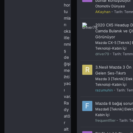
bunlar konuşuluyor
hor
Otomotiv Dünyası
tu
AKayhan
- Tarih:
Temm
mla
rı
2020 CX5 Headup Di
Camda Bulanık ve Çi
oks
Görünüyor
itle
Mazda CX-5 [Teknik] E
nmi
Teknoloji-Kabin İçi
ş
driver79
- Tarih:
Temm
de
ğişi
3.Nesil Mazda 3 Ön
me
Gelen Ses-Tıkırtı
ihti
Mazda 3 [Teknik] Elekt
yac
Teknoloji-Kabin İçi
ı
razumuhin
- Tarih:
Tem
var.
Ra
Mazda 6 bağaj soru
Mazda6 [Teknik] Elektr
dy
Kabin İçi
atö
frequentflier
- Tarih:
T
r
alt