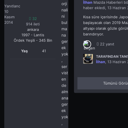
ali gb
İlhan
Mazda Haberleri
bö
32
orji
Yanıtlandı
haber ekledi,
13 Haziran
nali
10
ni
Kısa süre içerisinde Japon
Kasım
32
2014
bul
başlayacak olan 2019 Ma
914 ileti
altyapı olarak gözle görü
ma
ankara
barındırıyor.
1997 - Lantis
na
Ördek Yeşili - 345 Bin
ger
22 yanıt
ek
Yaş
41
yok
TARAFINDAN TANIT
,
İlhan
,
13 Haziran
ser
vist
en
Tümünü Görü
de
alm
ana
ger
ek
yok
,