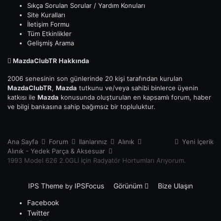
Sıkça Sorulan Sorular / Yardım Konuları
Site Kuralları
İletişim Formu
Tüm Etkinlikler
Gelişmiş Arama
MazdaClubTR Hakkında
2006 senesinin son günlerinde 20 kişi tarafından kurulan
MazdaClubTR
,
Mazda
tutkunu ve/veya sahibi binlerce üyenin
katkısı ile
Mazda
konusunda oluşturulan en kapsamlı forum, haber
ve bilgi bankasına sahip bağımsız bir topluluktur.
Ana Sayfa
Forum
İlanlarınız
Alınık
Yeni İçerik
Alınık - Yedek Parça & Aksesuar
1993 Model 626 2.0GLİ İçin Radyatör Hortumları Arıyorum.
IPS Theme
IPSFocus
Görünüm
Bize Ulaşın
by
Facebook
Twitter