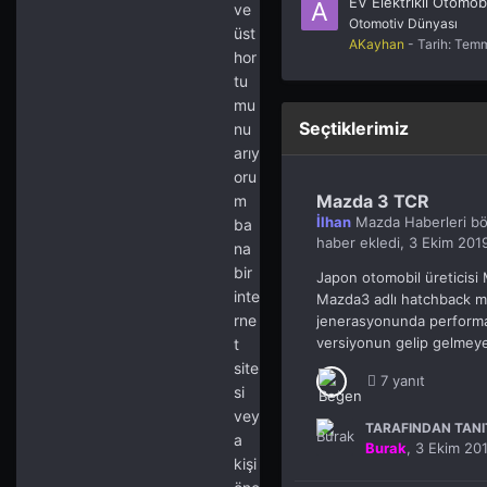
EV Elektrikli Otomobi
ve
Otomotiv Dünyası
üst
AKayhan
- Tarih:
Temm
hor
tu
mu
Seçtiklerimiz
nu
arıy
oru
Mazda 3 TCR
m
İlhan
Mazda Haberleri
bö
ba
haber ekledi,
3 Ekim 201
na
bir
Japon otomobil üreticisi
inte
Mazda3 adlı hatchback m
rne
jenerasyonunda performan
versiyonun gelip gelmeye
t
site
7 yanıt
si
vey
TARAFINDAN TANIT
a
Burak
,
3 Ekim 20
kişi