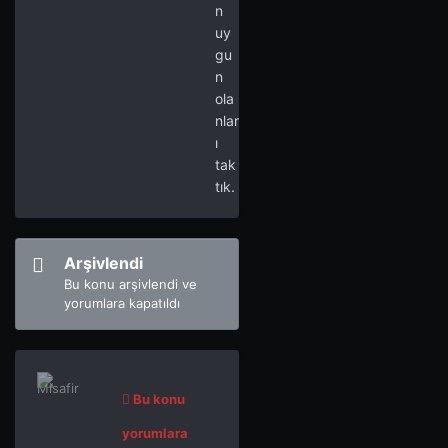
n
uy
gu
n
ola
nlar
ı
tak
tık.
Arşivlendi
Bu konu arşivlendi ve
yorumlara kapatıldı
Bu konu
yorumlara