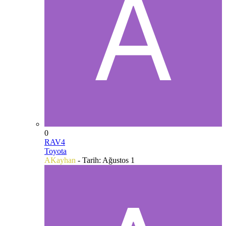
0
RAV4
Toyota
AKayhan
- Tarih:
Ağustos 1