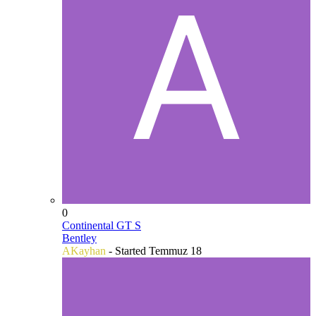
0
Continental GT S
Bentley
AKayhan
- Started
Temmuz 18