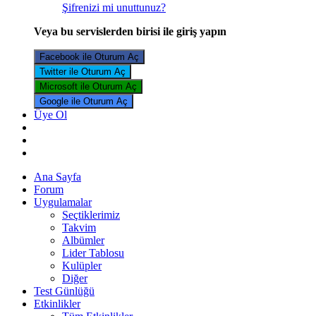
Şifrenizi mi unuttunuz?
Veya bu servislerden birisi ile giriş yapın
Facebook ile Oturum Aç
Twitter ile Oturum Aç
Microsoft ile Oturum Aç
Google ile Oturum Aç
Üye Ol
Ana Sayfa
Forum
Uygulamalar
Seçtiklerimiz
Takvim
Albümler
Lider Tablosu
Kulüpler
Diğer
Test Günlüğü
Etkinlikler