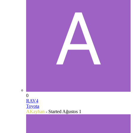
0
RAV4
Toyota
AKayhan
- Started
Ağustos 1