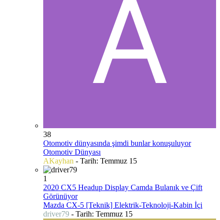
38
Otomotiv dünyasında şimdi bunlar konuşuluyor
Otomotiv Dünyası
AKayhan
- Tarih:
Temmuz 15
1
2020 CX5 Headup Display Camda Bulanık ve Çift
Görünüyor
Mazda CX-5 [Teknik] Elektrik-Teknoloji-Kabin İçi
driver79
- Tarih:
Temmuz 15