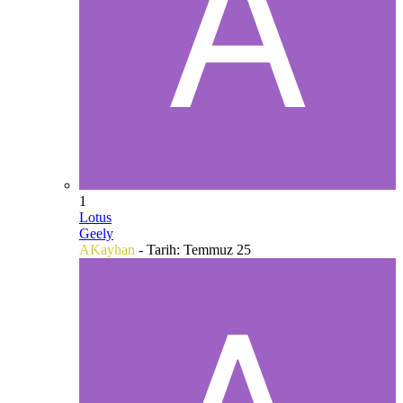
1
Lotus
Geely
AKayhan
- Tarih:
Temmuz 25