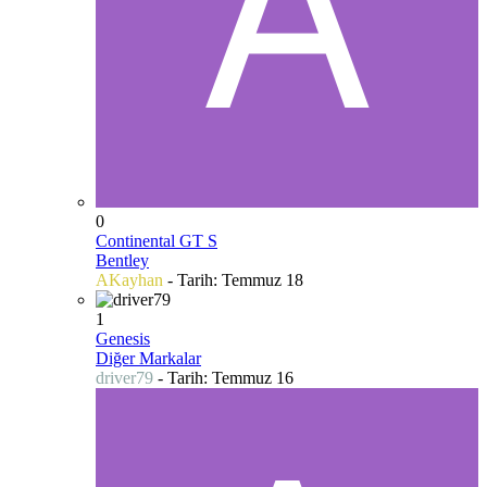
0
Continental GT S
Bentley
AKayhan
- Tarih:
Temmuz 18
1
Genesis
Diğer Markalar
driver79
- Tarih:
Temmuz 16