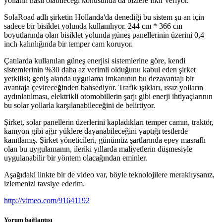
yolların nasıl olabileceği konusunda da bizlere fikir veriyor.
SolaRoad adlı şirketin Hollanda'da denediği bu sistem şu an için
sadece bir bisiklet yolunda kullanılıyor. 244 cm * 366 cm
boyutlarında olan bisiklet yolunda güneş panellerinin üzerini 0,4
inch kalınlığında bir temper cam koruyor.
Çatılarda kullanılan güneş enerjisi sistemlerine göre, kendi
sistemlerinin %30 daha az verimli olduğunu kabul eden şirket
yetkilisi; geniş alanda uygulama imkanının bu dezavantajı bir
avantaja çevireceğinden bahsediyor. Trafik ışıkları, ıssız yolların
aydınlatılması, elektrikli otomobillerin şarjı gibi enerji ihtiyaçlarının
bu solar yollarla karşılanabileceğini de belirtiyor.
Şirket, solar panellerin üzerlerini kapladıkları temper camın, traktör,
kamyon gibi ağır yüklere dayanabileceğini yaptığı testlerde
kanıtlamış. Şirket yöneticileri, günümüz şartlarında epey masraflı
olan bu uygulamanın, ileriki yıllarda maliyetlerin düşmesiyle
uygulanabilir bir yöntem olacağından eminler.
Aşağıdaki linkte bir de video var, böyle teknolojilere meraklıysanız,
izlemenizi tavsiye ederim.
http://vimeo.com/91641192
Yorum bağlantısı