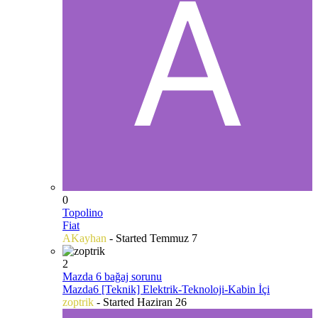
0
Topolino
Fiat
AKayhan
- Started
Temmuz 7
2
Mazda 6 bağaj sorunu
Mazda6 [Teknik] Elektrik-Teknoloji-Kabin İçi
zoptrik
- Started
Haziran 26