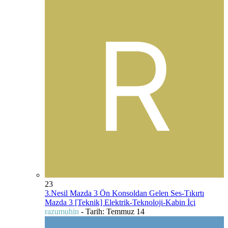
23
3.Nesil Mazda 3 Ön Konsoldan Gelen Ses-Tıkırtı
Mazda 3 [Teknik] Elektrik-Teknoloji-Kabin İçi
razumuhin
- Tarih:
Temmuz 14