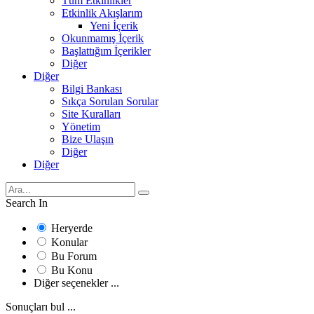
Tüm Etkinlikler
Etkinlik Akışlarım
Yeni İçerik
Okunmamış İçerik
Başlattığım İçerikler
Diğer
Diğer
Bilgi Bankası
Sıkça Sorulan Sorular
Site Kuralları
Yönetim
Bize Ulaşın
Diğer
Diğer
Search In
Heryerde
Konular
Bu Forum
Bu Konu
Diğer seçenekler ...
Sonuçları bul ...