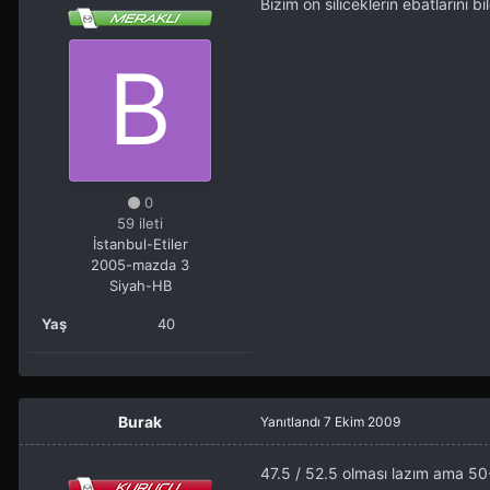
Bizim ön siliceklerin ebatlarını b
0
59 ileti
İstanbul-Etiler
2005-mazda 3
Siyah-HB
Yaş
40
Burak
Yanıtlandı
7 Ekim 2009
47.5 / 52.5 olması lazım ama 50