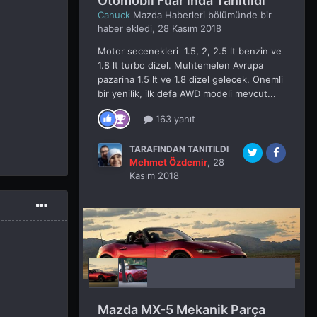
Otomobil Fuar'ında Tanıtıldı
Canuck
Mazda Haberleri
bölümünde bir
haber ekledi,
28 Kasım 2018
Motor secenekleri 1.5, 2, 2.5 lt benzin ve
1.8 lt turbo dizel. Muhtemelen Avrupa
pazarina 1.5 lt ve 1.8 dizel gelecek. Onemli
bir yenilik, ilk defa AWD modeli mevcut...
163 yanıt
TARAFINDAN TANITILDI
Mehmet Özdemir
,
28
Kasım 2018
Mazda MX-5 Mekanik Parça