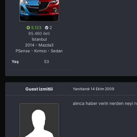
5.123
2
65.460 ileti
İstanbul
2014 - Mazda3
PSense - Kırmızı - Sedan
Yaş
53
Guest izmitlii
Yanıtlandı
14 Ekim 2009
alınca haber verin nerden neyi n