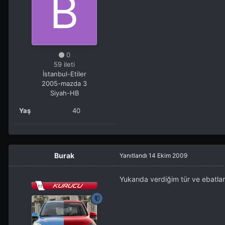
0
59 ileti
İstanbul-Etiler
2005-mazda 3
Siyah-HB
Yaş
40
Burak
Yanıtlandı
14 Ekim 2009
Yukarıda verdiğim tür ve ebatlard