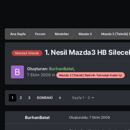
Ana Sayfa
Forum
Modeller
Mazda 3
Mazda 3 [Teknik] E
1. Nesil Mazda3 HB Silece
Mazda3 Silecek
Oluşturan:
BurhanBatat
,
7 Ekim 2009
in
Mazda 3 [Teknik] Elektrik-Teknoloji-Kabin İçi
1
2
3
SONRAKI
Sayfa 1 - 3
BurhanBatat
Oluşturuldu:
7 Ekim 2009