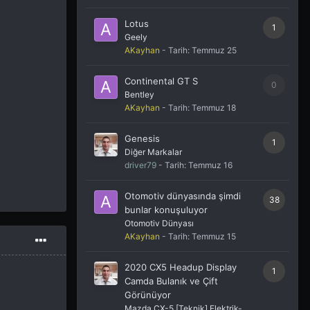
Lotus
1
Geely
AKayhan
- Tarih:
Temmuz 25
Continental GT S
0
Bentley
AKayhan
- Tarih:
Temmuz 18
Genesis
1
Diğer Markalar
driver79
- Tarih:
Temmuz 16
Otomotiv dünyasında şimdi
38
bunlar konuşuluyor
Otomotiv Dünyası
AKayhan
- Tarih:
Temmuz 15
2020 CX5 Headup Display
1
Camda Bulanık ve Çift
Görünüyor
Mazda CX-5 [Teknik] Elektrik-