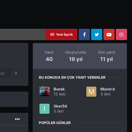
Yeni İçerik
Facebook
Twitter
YouTube
Instagram
Yanıt
Oluşturuldu
Son yanıt
40
16 yıl
11 yıl
pçi
0
BU KONUDA EN ÇOK YANIT VERENLER
Burak
Murat b
12 ileti
3 ileti
ilker54
5 ileti
POPÜLER GÜNLER