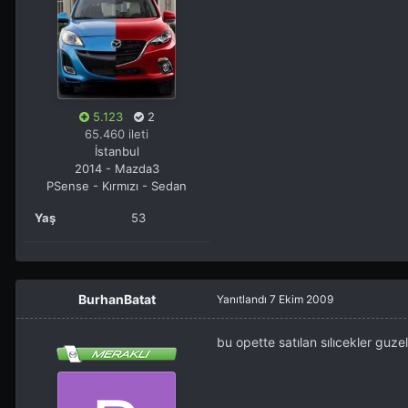
5.123
2
65.460 ileti
İstanbul
2014 - Mazda3
PSense - Kırmızı - Sedan
Yaş
53
BurhanBatat
Yanıtlandı
7 Ekim 2009
bu opette satılan sılıcekler guz