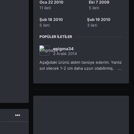
Oca 22 2010
Eki 7 2009
11 ileti
5 ileti
Şub 18 2010
Şub 19 2010
5 ileti
3 ileti
POPÜLER İLETILER
enigma34
3 Aralık 2014
Aşağıdaki ürünü aldım tavsiye ederim. Yanlız
sol silecek 1-2 cm daha uzun olabilirmiş. ...