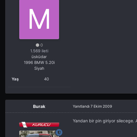
0
1.569 ileti
üsküdar
1996 BMW 5.20i
Siyah
Yaş
40
Burak
Yanıtlandı
7 Ekim 2009
Yandan bir pin giriyor silecege. 