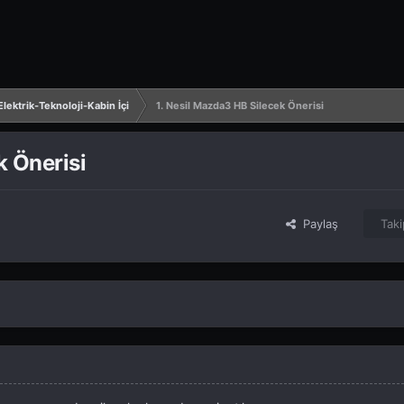
lektrik-Teknoloji-Kabin İçi
1. Nesil Mazda3 HB Silecek Önerisi
k Önerisi
Paylaş
Taki