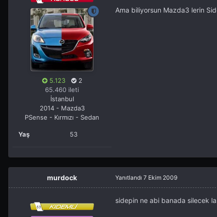
Ama biliyorsun Mazda3 lerin Sid
5.123
2
65.460 ileti
İstanbul
2014 - Mazda3
PSense - Kırmızı - Sedan
Yaş
53
murdock
Yanıtlandı
7 Ekim 2009
sidepin ne abi banada silecek l